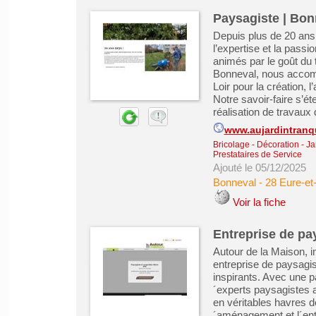
Paysagiste | Bonn
Depuis plus de 20 an
l’expertise et la passi
animés par le goût du t
Bonneval, nous accomp
Loir pour la création, 
Notre savoir-faire s’é
réalisation de travaux
www.aujardintranq
Bricolage - Décoration - Ja
Prestataires de Service
Ajouté le 05/12/2025
Bonneval
-
28 Eure-et-
Voir la fiche
Entreprise de pa
Autour de la Maison, 
entreprise de paysagi
inspirants. Avec une pa
´experts paysagistes al
en véritables havres d
´aménagement et l´entr