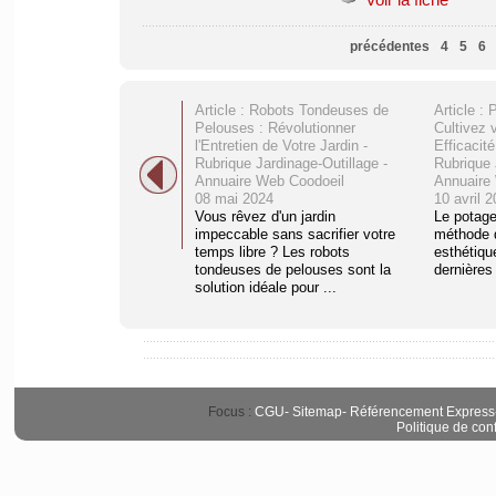
précédentes
4
5
6
Article : Robots Tondeuses de
Article : 
Pelouses : Révolutionner
Cultivez
l'Entretien de Votre Jardin -
Efficacité
Rubrique Jardinage-Outillage -
Rubrique 
Annuaire Web Coodoeil
Annuaire
08 mai 2024
10 avril 
Vous rêvez d'un jardin
Le potage
impeccable sans sacrifier votre
méthode d
temps libre ? Les robots
esthétiqu
tondeuses de pelouses sont la
dernières
solution idéale pour ...
Focus :
CGU
-
Sitemap
-
Référencement Express
Politique de conf