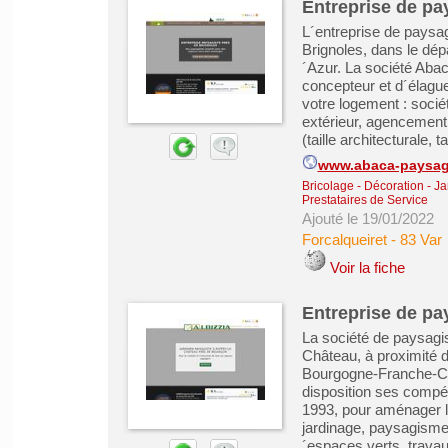
Entreprise de pa
L´entreprise de paysag
Brignoles, dans le dé
´Azur. La société Aba
concepteur et d´élagueu
votre logement : soci
extérieur, agencement 
(taille architecturale, ta
www.abaca-paysa
Bricolage - Décoration - Ja
Prestataires de Service
Ajouté le 19/01/2022
Forcalqueiret
-
83 Var
Voir la fiche
Entreprise de pa
La société de paysagi
Château, à proximité 
Bourgogne-Franche-Com
disposition ses compé
1993, pour aménager l´
jardinage, paysagisme
´espaces verts, travaux