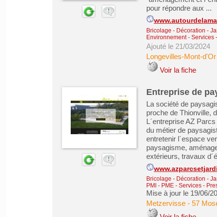
pour répondre aux ...
www.autourdelamai
Bricolage - Décoration - Ja
Environnement
-
Services 
Ajouté le 21/03/2024
Longevilles-Mont-d'Or
Voir la fiche
Entreprise de pa
La société de paysagi
proche de Thionville, 
L´entreprise AZ Parcs
du métier de paysagist
entretenir l´espace ver
paysagisme, aménagem
extérieurs, travaux d´é
www.azparcsetjard
Bricolage - Décoration - Ja
PMI - PME
-
Services - Pre
Mise à jour le 19/06/2
Metzervisse
-
57 Mose
Voir la fiche