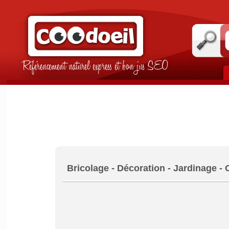
Référencement naturel express et bon jus SEO
Bricolage - Décoration - Jardinage - 