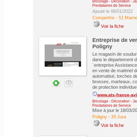
Bricolage - Décoration - Ja
Prestataires de Service
Ajouté le 06/01/2022
Compertrix
-
51 Marn
Voir la fiche
Entreprise de ve
Poligny
Le magasin de soudur
dans le département d
´entreprise Assistan
en vente de matériel 
automatisé, torches 
brosses, marteaux, co
de protection individuel
www.ats-france-av
Bricolage - Décoration - Ja
Prestataires de Service
Mise à jour le 18/03/2
Poligny
-
39 Jura
Voir la fiche