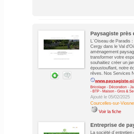
Paysagiste près 
L´Oiseau de Paradis :
Cergy dans le Val d’Oi
aménagement paysager
transformer votre espa
souhaitiez créer un ja
époustouflant, notre é
rêves. Nos Services N
www.paysagiste-oi
Bricolage - Décoration - Ja
- BTP - Maison - Gros & S
Ajouté le 05/02/2025
Courcelles-sur-Viosne
Voir la fiche
Entreprise de p
La société d´entretien