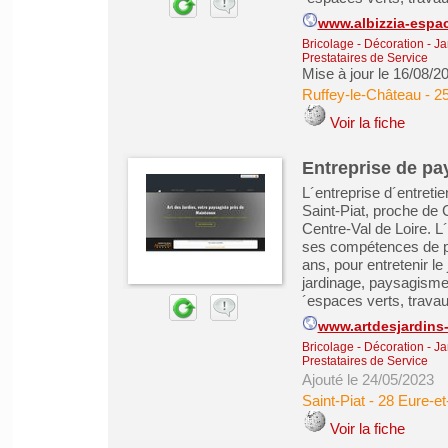
www.albizzia-espa
Bricolage - Décoration - Ja
Prestataires de Service
Mise à jour le 16/08/2
Ruffey-le-Château
-
2
Voir la fiche
Entreprise de pa
L´entreprise d´entreti
Saint-Piat, proche de 
Centre-Val de Loire. L
ses compétences de pa
ans, pour entretenir le
jardinage, paysagisme
´espaces verts, travaux
www.artdesjardins
Bricolage - Décoration - Ja
Prestataires de Service
Ajouté le 24/05/2023
Saint-Piat
-
28 Eure-et
Voir la fiche