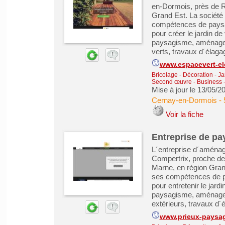
en-Dormois, près de R
Grand Est. La société 
compétences de paysag
pour créer le jardin de
paysagisme, aménagem
verts, travaux d´élagage 
www.espacevert-e
Bricolage - Décoration - Ja
Second œuvre
-
Business 
Mise à jour le 13/05/2
Cernay-en-Dormois
-
Voir la fiche
Entreprise de pa
L´entreprise d´aménag
Compertrix, proche d
Marne, en région Gran
ses compétences de pa
pour entretenir le jard
paysagisme, aménagem
extérieurs, travaux d´él
www.prieux-paysag