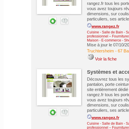
rangez.fr tous les port
vous avez toujours rêvé
dimensions, sur coulis
particuliers, ses article
www.rangez.fr
Cuisine - Salle de Bain - 
professionnel – Fourniture
Maison
-
E-commerce - Sho
Mise à jour le 07/10/2
Truchtersheim
-
67 Ba
Voir la fiche
Systèmes et acce
Découvrez tous les sy
pantalon, porte ceintur
site entièrement dédi
rangez.fr tous les port
vous avez toujours rêvé
dimensions, sur coulis
particuliers, ses article
www.rangez.fr
Cuisine - Salle de Bain - 
professionnel – Fourniture