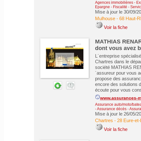
Agences immobilières - Exp
Epargne - Fiscalité
-
Servic
Mise à jour le 30/09/2
Mulhouse
-
68 Haut-R
Voir la fiche
MATHIAS RENARD 
dont vous avez 
L´entreprise spécial
Chartres dans le dépar
société MATHIAS REN
´assureur pour vous 
propose des assuranc
encore des solutions d
écoute pour vous conse
www.assurances-m
Assurance auto/moto/batea
- Assurance décès
-
Assura
Mise à jour le 26/05/2
Chartres
-
28 Eure-et-
Voir la fiche