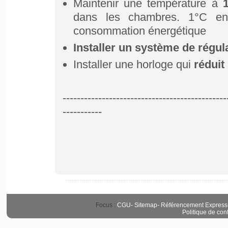
Maintenir une température à
dans les chambres. 1°C en
consommation énergétique
Installer un système de régul
Installer une horloge qui
réduit
----------------------------------------------
-----------
Focus :
CGU
-
Sitemap
-
Référencement Express
Politique de conf