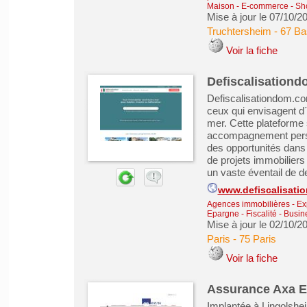
Maison
-
E-commerce - Sho
Mise à jour le 07/10/2
Truchtersheim
-
67 Ba
Voir la fiche
Defiscalisationd
Defiscalisationdom.c
ceux qui envisagent d´i
mer. Cette plateforme 
accompagnement person
des opportunités dans
de projets immobiliers
un vaste éventail de de
www.defiscalisat
Agences immobilières - Exp
Epargne - Fiscalité
-
Busin
Mise à jour le 02/10/2
Paris
-
75 Paris
Voir la fiche
Assurance Axa E
Implantée à Lingolshe