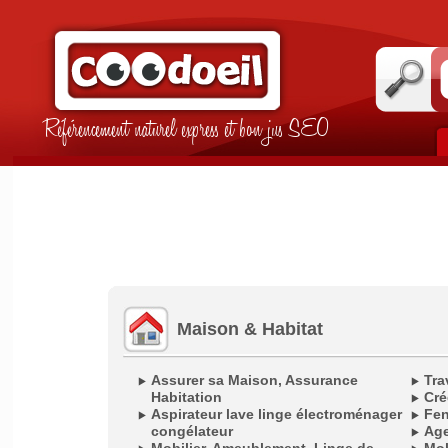
Référencement naturel express et bon jus SEO
Maison & Habitat
Assurer sa Maison, Assurance
Tra
Habitation
Cré
Aspirateur lave linge électroménager
Fen
congélateur
Age