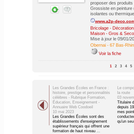
proposer des produits 
Grossiste en peinture (
isolantes ou thermiques
www.a2p-deco.co
Bricolage - Décoration 
Maison - Gros & Sec
Mise à jour le 09/01/2
Obernai
-
67 Bas-Rhin
Voir la fiche
1
2
3
4
5
Les Grandes Écoles en France :
Le compo
histoire, prestige et personnalités
la route
célèbres - Rubrique Formation,
03 novem
Éducation, Enseignement -
Titulaire
Annuaire Web Coodoeil
depuis 19
10 mai 2023
mes point
Les Grandes Écoles sont des
conducteur
établissements d'enseignement
qu'un seul
supérieur français qui offrent une
formation de haut niveau ...