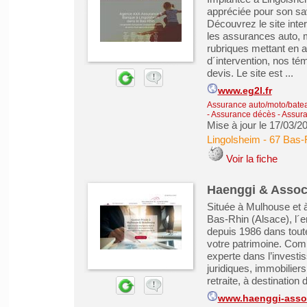
appréciée pour son sav
Découvrez le site int
les assurances auto, m
rubriques mettant en a
d´intervention, nos té
devis. Le site est ...
www.eg2l.fr
Assurance auto/moto/batea
- Assurance décès
-
Assura
Mise à jour le 17/03/2
Lingolsheim
-
67 Bas-
Voir la fiche
Haenggi & Associ
Située à Mulhouse et 
Bas-Rhin (Alsace), l´
depuis 1986 dans tou
votre patrimoine. Comm
experte dans l’investis
juridiques, immobilier
retraite, à destination d
www.haenggi-assoc