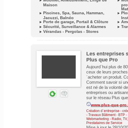
Mobilier, Ameublement, Linge de
Mob
Maison
pro
Mat
Piscines, Spa, Sauna, Hamman,
Plo
Jacuzzi, Balnéo
Ins
Porte de garage, Portail & Clôture
Amé
Sécurité, Surveillance & Alarmes
Tra
Vérandas - Pergolas - Stores
Les entreprises s
Plus que Pro
Aujourd´hui plus de 8
ceux de leurs proches
´acheter un produit. C
Comment savoir si une
est né de la volonté d
entreprises ou artisan
sur le réseau Plus que 
www.plus-que-pro.
Création d´entreprise - cré
-
Travaux Bâtiment - BTP -
Webmarketing
-
Radio, TV,
Prestataires de Service
Mise à jour le 28/10/2