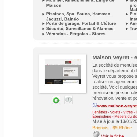
Mobilier, Ameublement, Linge de
Mob
Maison
pro
Mat
Piscines, Spa, Sauna, Hamman,
Plo
Jacuzzi, Balnéo
Ins
Porte de garage, Portail & Clôture
Amé
Sécurité, Surveillance & Alarmes
Tra
Vérandas - Pergolas - Stores
Maison Veyret - 
La société de menuise
dans le département 
Veyret vous propose s
réaliser un agencemen
société. Voici quelque
menuiserie personnalis
rénovation, vente et po
www.maison-veyret
Fenêtres - Volets - Vitres -
Ébénisterie - Métiers du Bo
Mise à jour le 13/01/2
Brignais
-
69 Rhône
Voir la fiche