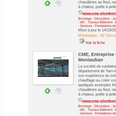
chaudières au fioul, r
à chaleur, poêle à pellet
www.cme-plomberie
Bricolage - Décoration - Ja
- WC
-
Travaux Bâtiment -
-
Services - Prestataires d
Mise à jour le 14/10/2
Montauban
-
82 Tarn-
Voir la fiche
CME, Entreprise 
Montauban
La société de sanitai
département de Tarn-e
son expérience du méti
chauffage ou créer vos
quelques exemples fré
chaudières au fioul, r
à chaleur, poêle à pellet
www.cme-plomberie
Bricolage - Décoration - Ja
- WC
-
Travaux Bâtiment -
-
Services - Prestataires d