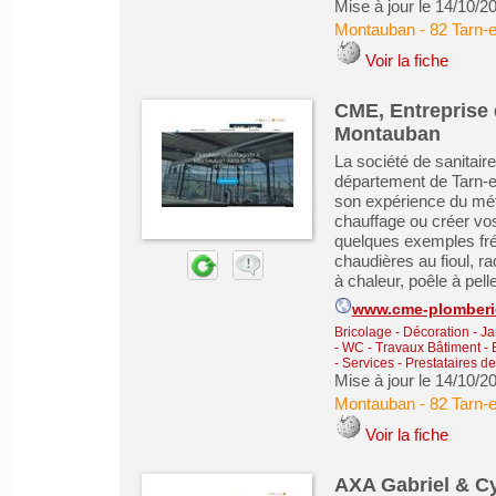
Mise à jour le 14/10/2
Montauban
-
82 Tarn-
Voir la fiche
CME, Entreprise 
Montauban
La société de sanitai
département de Tarn-e
son expérience du méti
chauffage ou créer vos
quelques exemples fré
chaudières au fioul, r
à chaleur, poêle à pellet
www.cme-plomberie
Bricolage - Décoration - Ja
- WC
-
Travaux Bâtiment -
-
Services - Prestataires d
Mise à jour le 14/10/2
Montauban
-
82 Tarn-
Voir la fiche
AXA Gabriel & Cy