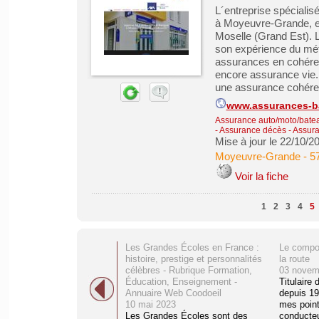
L´entreprise spécialis
à Moyeuvre-Grande, en
Moselle (Grand Est). 
son expérience du mét
assurances en cohéren
encore assurance vie.
une assurance cohérent
www.assurances-b
Assurance auto/moto/batea
- Assurance décès
-
Assura
Mise à jour le 22/10/2
Moyeuvre-Grande
-
5
Voir la fiche
1
2
3
4
5
Les Grandes Écoles en France :
Le compo
histoire, prestige et personnalités
la route
célèbres - Rubrique Formation,
03 novem
Éducation, Enseignement -
Titulaire
Annuaire Web Coodoeil
depuis 19
10 mai 2023
mes point
Les Grandes Écoles sont des
conducteur