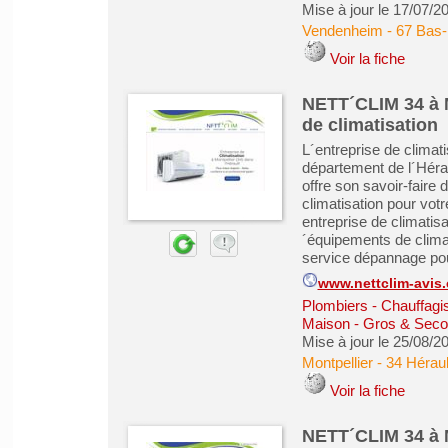
Mise à jour le 17/07/2
Vendenheim
-
67 Bas-
Voir la fiche
NETT´CLIM 34 à M
de climatisation
L´entreprise de climat
département de l´Héra
offre son savoir-faire
climatisation pour vot
entreprise de climati
´équipements de climat
service dépannage pou
www.nettclim-avis
Plombiers - Chauffagist
Maison - Gros & Sec
Mise à jour le 25/08/2
Montpellier
-
34 Héraul
Voir la fiche
NETT´CLIM 34 à M