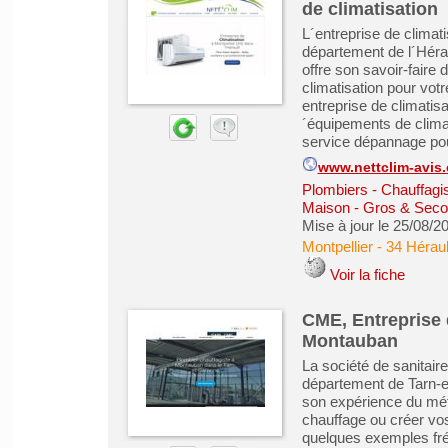
de climatisation
L´entreprise de climat
département de l´Héra
offre son savoir-faire
climatisation pour vot
entreprise de climati
´équipements de climat
service dépannage pou
www.nettclim-avis
Plombiers - Chauffagist
Maison - Gros & Sec
Mise à jour le 25/08/2
Montpellier
-
34 Héraul
Voir la fiche
CME, Entreprise 
Montauban
La société de sanitai
département de Tarn-e
son expérience du méti
chauffage ou créer vos
quelques exemples fré