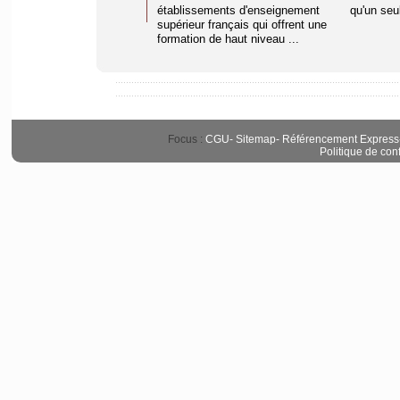
établissements d'enseignement
qu'un seul
supérieur français qui offrent une
formation de haut niveau ...
Focus :
CGU
-
Sitemap
-
Référencement Express
Politique de conf