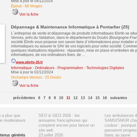
Mise à jour le 04/11/2024
Épinal
-
88 Vosges
Voir la fiche
Dépannage & Maintenance Informatique à Pontarlier (25)
L´entreprise de vente et dépannage de produits informatiques IDinfo se si
Vennes, près du Valdahon, dans le département du Doubs (Bourgogne-Fran
société IDinfo vous propose son savoir-faire d´informaticiens pour installer 
informatiques ou assurer le SAV de vos logiciels pour votre société. Comm
quelques réalisations régulières : réparation, mise en place et entretien de 
informatiques, de vos ordinateurs fixes, de ...
www.idinfo-25.fr
Informatique - Ordinateurs - Programmation - Technologies Digitales
Mise à jour le 02/12/2024
Orchamps-Vennes
-
25 Doubs
Voir la fiche
précédentes
6
7
8
9
10
11
12
13
14
15
16
suivantes
 a plus que
SEO & GEO 2026 : les
Les ambulances d
de modérateurs
annuaires francophones qui
SAMU/SMUR chan
comptent encore pour lancer un
couleur : pourquoi 
site web
passeront progres
ntenus générés
23 juillet 2026
blanc au jaune