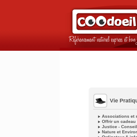
Référencement naturel express et b
Vie Pratiq
Associations et m
Offrir un cadeau 
Justice - Consei
Nature et Envir