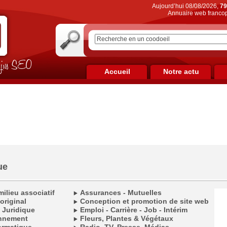
Aujourd’hui 08/08/2026,
79
Annuaire web francop
on jus SEO
Accueil
Notre actu
ue
ilieu associatif
Assurances - Mutuelles
original
Conception et promotion de site web
l Juridique
Emploi - Carrière - Job - Intérim
onnement
Fleurs, Plantes & Végétaux