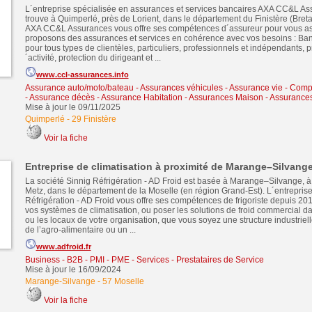
L´entreprise spécialisée en assurances et services bancaires AXA CC&L As
trouve à Quimperlé, près de Lorient, dans le département du Finistère (Breta
AXA CC&L Assurances vous offre ses compétences d´assureur pour vous as
proposons des assurances et services en cohérence avec vos besoins : Ba
pour tous types de clientèles, particuliers, professionnels et indépendants, p
´activité, protection du dirigeant et ...
www.ccl-assurances.info
Assurance auto/moto/bateau - Assurances véhicules
-
Assurance vie - Comp
- Assurance décès
-
Assurance Habitation - Assurances Maison - Assurance
Mise à jour le 09/11/2025
Quimperlé
-
29 Finistère
Voir la fiche
Entreprise de climatisation à proximité de Marange–Silvang
La société Sinnig Réfrigération - AD Froid est basée à Marange–Silvange, à
Metz, dans le département de la Moselle (en région Grand-Est). L´entreprise
Réfrigération - AD Froid vous offre ses compétences de frigoriste depuis 2
vos systèmes de climatisation, ou poser les solutions de froid commercial da
ou les locaux de votre organisation, que vous soyez une structure industriel
de l’agro-alimentaire ou un ...
www.adfroid.fr
Business - B2B - PMI - PME
-
Services - Prestataires de Service
Mise à jour le 16/09/2024
Marange-Silvange
-
57 Moselle
Voir la fiche