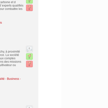
 carbone et d
0
´experts qualifiés
Pour combattre les
0
is
0
hy, à proximité
nce. La société
 aux comptes
0
ons des missions
ltivateur ou
0
lité
-
Business -