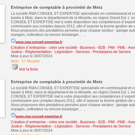
Entreprise de comptable à proximité de Metz
La société RMA CONSEIL ET EXPERTISE spécialisée en commissariat et com
basée à Metz, dans le département de la Moselle, en région Grand Est. L´e
CONSEIL ET EXPERTISE met à votre disposition ses compétences d´expert
commissaire aux comptes depuis 2012, afin d´assurer la bonne gestion de vo
Nous proposons des prestations pensées pour chaque secteur : garage aut
voyages, cultivateur ou encore boulanger… ...
www.rma-conseil-expertise.fr
Création d´entreprise - créer une société
-
Business - B2B - PMI - PME
-
Avoc
Justice - Réglementation - Législation
-
Services - Prestataires de Service
Mise à jour le 30/07/2024
Metz
-
57 Moselle
Voir la fiche
Entreprise de comptable à proximité de Metz
La société RMA CONSEIL ET EXPERTISE spécialisée en commissariat et com
basée à Metz, dans le département de la Moselle, en région Grand Est. L´e
CONSEIL ET EXPERTISE met à votre disposition ses compétences d´expert
commissaire aux comptes depuis 2012, afin d´assurer la bonne gestion de vo
Nous proposons des prestations pensées pour chaque secteur : garage aut
voyages, cultivateur ou encore boulanger… ...
www.rma-conseil-expertise.fr
Création d´entreprise - créer une société
-
Business - B2B - PMI - PME
-
Avoc
Justice - Réglementation - Législation
-
Services - Prestataires de Service
Mise à jour le 30/07/2024