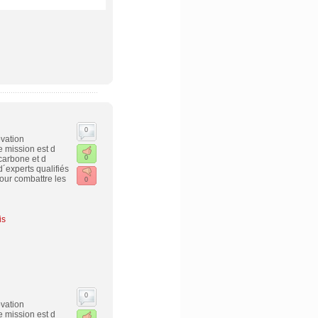
0
ovation
 mission est d
 carbone et d
0
´experts qualifiés
Pour combattre les
0
is
0
ovation
 mission est d