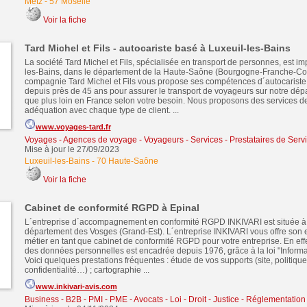
Metz
-
57 Moselle
Voir la fiche
Tard Michel et Fils - autocariste basé à Luxeuil-les-Bains
La société Tard Michel et Fils, spécialisée en transport de personnes, est im
les-Bains, dans le département de la Haute-Saône (Bourgogne-Franche-Co
compagnie Tard Michel et Fils vous propose ses compétences d´autocariste 
depuis près de 45 ans pour assurer le transport de voyageurs sur notre dépa
que plus loin en France selon votre besoin. Nous proposons des services de
adéquation avec chaque type de client. ...
www.voyages-tard.fr
Voyages - Agences de voyage - Voyageurs
-
Services - Prestataires de Serv
Mise à jour le 27/09/2023
Luxeuil-les-Bains
-
70 Haute-Saône
Voir la fiche
Cabinet de conformité RGPD à Epinal
L´entreprise d´accompagnement en conformité RGPD INKIVARI est située à 
département des Vosges (Grand-Est). L´entreprise INKIVARI vous offre son
métier en tant que cabinet de conformité RGPD pour votre entreprise. En effet
des données personnelles est encadrée depuis 1976, grâce à la loi "Informati
Voici quelques prestations fréquentes : étude de vos supports (site, politiqu
confidentialité…) ; cartographie ...
www.inkivari-avis.com
Business - B2B - PMI - PME
-
Avocats - Loi - Droit - Justice - Réglementation