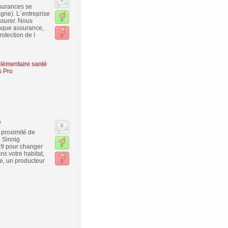
0
surances se
gne). L´entreprise
surer. Nous
0
nque assurance,
rotection de l
0
lémentaire santé
s Pro
e
0
 proximité de
 Sinnig
019 pour changer
0
ns votre habitat,
le, un producteur
0