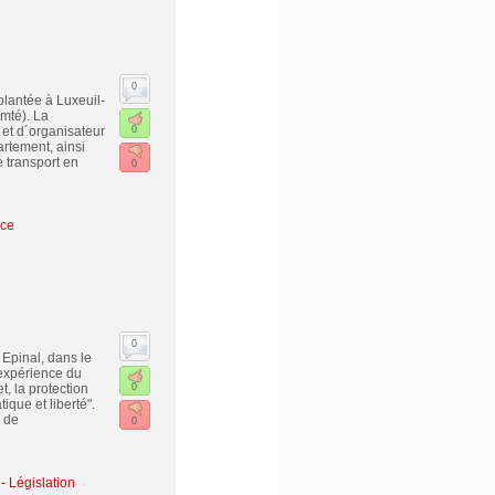
0
plantée à Luxeuil-
mté). La
et d´organisateur
0
rtement, ainsi
 transport en
0
ice
0
Epinal, dans le
 expérience du
, la protection
0
que et liberté".
e de
0
 - Législation