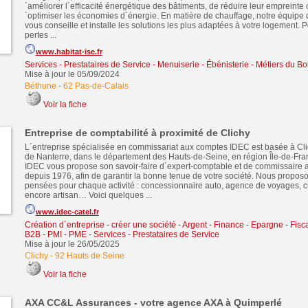
´améliorer l´efficacité énergétique des bâtiments, de réduire leur empreinte
´optimiser les économies d´énergie. En matière de chauffage, notre équipe d
vous conseille et installe les solutions les plus adaptées à votre logement. 
pertes ...
www.habitat-ise.fr
Services - Prestataires de Service
-
Menuiserie - Ébénisterie - Métiers du Bo
Mise à jour le 05/09/2024
Béthune
-
62 Pas-de-Calais
Voir la fiche
Entreprise de comptabilité à proximité de Clichy
L´entreprise spécialisée en commissariat aux comptes IDEC est basée à Clic
de Nanterre, dans le département des Hauts-de-Seine, en région Île-de-Fra
IDEC vous propose son savoir-faire d´expert-comptable et de commissaire
depuis 1976, afin de garantir la bonne tenue de votre société. Nous propos
pensées pour chaque activité : concessionnaire auto, agence de voyages, cu
encore artisan… Voici quelques ...
www.idec-catel.fr
Création d´entreprise - créer une société
-
Argent - Finance - Epargne - Fisca
B2B - PMI - PME
-
Services - Prestataires de Service
Mise à jour le 26/05/2025
Clichy
-
92 Hauts de Seine
Voir la fiche
AXA CC&L Assurances - votre agence AXA à Quimperlé