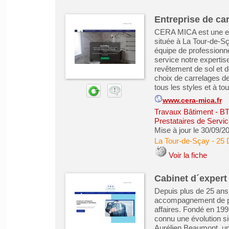
Entreprise de ca
CERA MICA est une entr
située à La Tour-de-
équipe de professionne
service notre expertise
revêtement de sol et
choix de carrelages de
tous les styles et à tou
www.cera-mica.fr
Travaux Bâtiment - B
Prestataires de Servic
Mise à jour le 30/09/2
La Tour-de-Sçay
-
25 
Voir la fiche
Cabinet d´expert
Depuis plus de 25 ans,
accompagnement de pre
affaires. Fondé en 199
connu une évolution si
Aurélien Beaumont, un