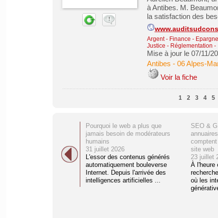
à Antibes. M. Beaumon
la satisfaction des bes
www.auditsudconsu
Argent - Finance - Epargne 
Justice - Réglementation - 
Mise à jour le 07/11/2
Antibes
-
06 Alpes-Mar
Voir la fiche
1
2
3
4
5
Pourquoi le web a plus que
SEO & GE
jamais besoin de modérateurs
annuaires
humains
comptent 
31 juillet 2026
site web
L'essor des contenus générés
23 juillet
automatiquement bouleverse
À l'heure
Internet. Depuis l'arrivée des
recherche
intelligences artificielles ...
où les int
générative