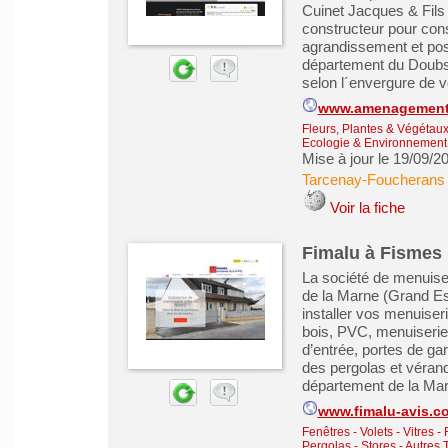
Cuinet Jacques & Fils 
constructeur pour const
agrandissement et pose
département du Doubs, 
selon l´envergure de vo
www.amenagements-
Fleurs, Plantes & Végétau
Ecologie & Environnement
Mise à jour le 19/09/2
Tarcenay-Foucherans
Voir la fiche
Fimalu à Fismes p
La société de menuise
de la Marne (Grand Est
installer vos menuiseri
bois, PVC, menuiseries
d’entrée, portes de gar
des pergolas et vérand
département de la Mar
www.fimalu-avis.c
Fenêtres - Volets - Vitres -
Pergolas - Stores
-
Autres T