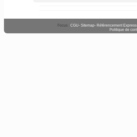
Focus :
CGU
-
Sitemap
-
Référencement Express
Politique de conf