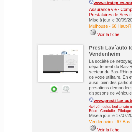
www.strategies-soc
Assurance vie - Comp
Prestataires de Servic
Mise à jour le 30/09/2
Mulhouse
-
68 Haut-R
Voir la fiche
Presti Lav´auto l
Vendenheim
La société de nettoya
département du Bas-Rhi
secteur du Bas-Rhin p
de votre utilitaire. En
aussi bien des particu
presations demandées v
disposons de véhicules
www.presti-lav-auto
4x4 véhicules tout terrain 
Brise - Conduite - Pilotage
Mise à jour le 17/07/2
Vendenheim
-
67 Bas-
Voir la fiche