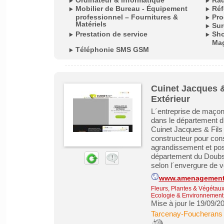
Ordinateur & informatique
Rad
Mobilier de Bureau - Équipement
Réf
professionnel – Fournitures &
Pro
Matériels
Sur
Prestation de service
Sho
Ma
Téléphonie SMS GSM
Cuinet Jacques &
Extérieur
L´entreprise de maçon
dans le département 
Cuinet Jacques & Fils 
constructeur pour const
agrandissement et pose
département du Doubs, 
selon l´envergure de vo
www.amenagements-
Fleurs, Plantes & Végétau
Ecologie & Environnement
Mise à jour le 19/09/2
Tarcenay-Foucherans