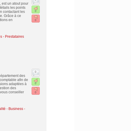
 est un atout pour
tails les points
n contactant les
0
ce. Grâce à ce
ctions en
0
s - Prestataires
0
 département des
-comptable afin de
ssions adaptées à
0
gestion des
 vous conseiller
0
lité
-
Business -