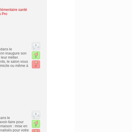
lémentaire santé
s Pro
0
 dans le
ann inaugure son
leur métier.
0
nts, le salon vous
omicile ou même à
0
0
ans le
voir-faire pour
 maison : mise en
0
nnalisés pour votre