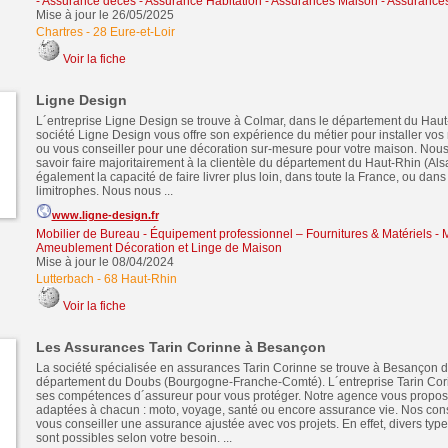
- Assurance décès
-
Assurance Habitation - Assurances Maison - Assurance
Mise à jour le 26/05/2025
Chartres
-
28 Eure-et-Loir
Voir la fiche
Ligne Design
L´entreprise Ligne Design se trouve à Colmar, dans le département du Haut
société Ligne Design vous offre son expérience du métier pour installer vo
ou vous conseiller pour une décoration sur-mesure pour votre maison. Nou
savoir faire majoritairement à la clientèle du département du Haut-Rhin (Al
également la capacité de faire livrer plus loin, dans toute la France, ou dans
limitrophes. Nous nous ...
www.ligne-design.fr
Mobilier de Bureau - Équipement professionnel – Fournitures & Matériels
-
M
Ameublement Décoration et Linge de Maison
Mise à jour le 08/04/2024
Lutterbach
-
68 Haut-Rhin
Voir la fiche
Les Assurances Tarin Corinne à Besançon
La société spécialisée en assurances Tarin Corinne se trouve à Besançon d
département du Doubs (Bourgogne-Franche-Comté). L´entreprise Tarin Cori
ses compétences d´assureur pour vous protéger. Notre agence vous propo
adaptées à chacun : moto, voyage, santé ou encore assurance vie. Nos cons
vous conseiller une assurance ajustée avec vos projets. En effet, divers ty
sont possibles selon votre besoin. ...