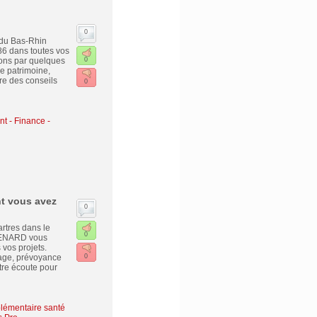
0
 du Bas-Rhin
86 dans toutes vos
ons par quelques
0
de patrimoine,
re des conseils
0
nt - Finance -
t vous avez
0
tres dans le
0
 RENARD vous
vos projets.
age, prévoyance
0
tre écoute pour
lémentaire santé