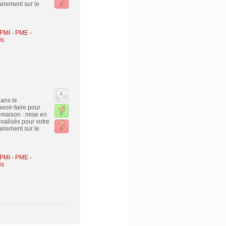
irement sur le
0
 PMI - PME
-
is
0
ans le
voir-faire pour
 maison : mise en
0
nnalisés pour votre
irement sur le
0
 PMI - PME
-
is