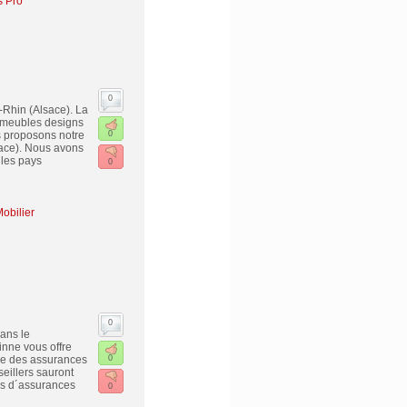
s Pro
0
-Rhin (Alsace). La
s meubles designs
s proposons notre
0
sace). Nous avons
 les pays
0
obilier
0
ans le
nne vous offre
se des assurances
0
eillers sauront
pes d´assurances
0