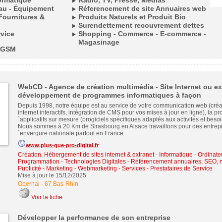
ormatique
Radio, TV, Presse, Médias
eau - Équipement
Réferencement de site Annuaires web
Fournitures &
Produits Naturels et Produit Bio
Surendettement recouvrement dettes
rvice
Shopping - Commerce - E-commerce -
Magasinage
 GSM
WebCD - Agence de création multimédia - Site Internet ou ex
développement de programmes informatiques à façon
Depuis 1998, notre équipe est au service de votre communication web (créat
internet interactifs, intégration de CMS pour vos mises à jour en ligne), la 
´applicatifs sur mesure (progiciels spécifiques adaptés aux activités et besoi
Nous sommes à 20 Km de Strasbourg en Alsace travaillons pour des entrepr
´envergure nationale partout en France...
www.plus-que-pro-digital.fr
Création, Hébergement de sites internet & extranet
-
Informatique - Ordinate
Programmation - Technologies Digitales
-
Référencement annuaires, SEO, n
Publicité - Marketing - Webmarketing
-
Services - Prestataires de Service
Mise à jour le 15/12/2025
Obernai
-
67 Bas-Rhin
Voir la fiche
Développer la performance de son entreprise