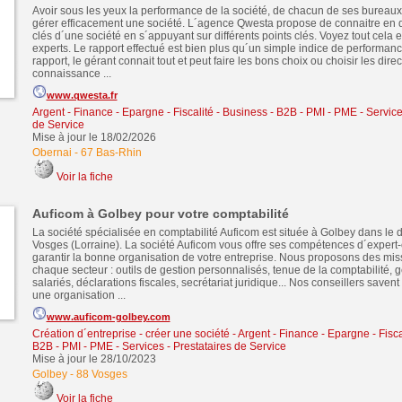
Avoir sous les yeux la performance de la société, de chacun de ses bureaux,
gérer efficacement une société. L´agence Qwesta propose de connaitre en dé
clés d´une société en s´appuyant sur différents points clés. Voyez tout cela e
experts. Le rapport effectué est bien plus qu´un simple indice de performan
rapport, le gérant connait tout et peut faire les bons choix ou choisir les dire
connaissance ...
www.qwesta.fr
Argent - Finance - Epargne - Fiscalité
-
Business - B2B - PMI - PME
-
Service
de Service
Mise à jour le 18/02/2026
Obernai
-
67 Bas-Rhin
Voir la fiche
Auficom à Golbey pour votre comptabilité
La société spécialisée en comptabilité Auficom est située à Golbey dans le
Vosges (Lorraine). La société Auficom vous offre ses compétences d´expert
garantir la bonne organisation de votre entreprise. Nous proposons des mi
chaque secteur : outils de gestion personnalisés, tenue de la comptabilité, 
salariés, déclarations fiscales, secrétariat juridique... Nos conseillers savent
une organisation ...
www.auficom-golbey.com
Création d´entreprise - créer une société
-
Argent - Finance - Epargne - Fisca
B2B - PMI - PME
-
Services - Prestataires de Service
Mise à jour le 28/10/2023
Golbey
-
88 Vosges
Voir la fiche