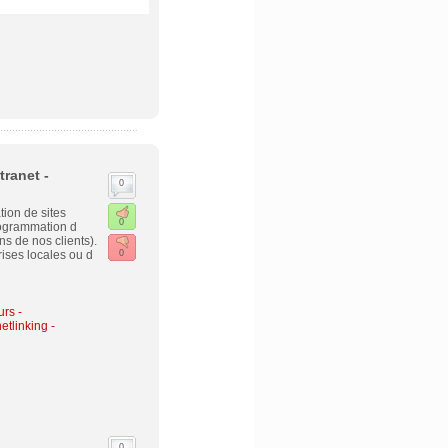
tranet -
0
ion de sites
0
programmation d
ns de nos clients).
ises locales ou d
0
urs -
etlinking
-
0