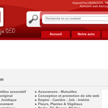
Aujourd’hui 06/08/2026,
79
Annuaire web francop
on jus SEO
Accueil
Notre actu
ue
ilieu associatif
Assurances - Mutuelles
original
Conception et promotion de site web
l Juridique
Emploi - Carrière - Job - Intérim
onnement
Fleurs, Plantes & Végétaux