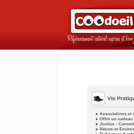
Référencement naturel express et b
Vie Pratiq
Associations et m
Offrir un cadeau 
Justice - Consei
Nature et Envir