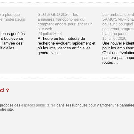
 a plus que
SEO & GEO 2026 : les
Les ambulances d
de modérateurs
annuaires francophones qui
SAMU/SMUR chan
comptent encore pour lancer un
couleur : pourquoi 
site web
passeront progres
ntenus générés
23 juillet 2026
blanc au jaune
t bouleverse
À l'heure où les moteurs de
13 juillet 2026
 l'arrivée des
recherche évoluent rapidement et
Une nouvelle ident
ficielles ...
où les intelligences artificielles
pour les ambulan
génératives ...
C'est une évolutio
passera pas inape
routes ...
ci ?
 propose des
espaces publicitaires
dans ses rubriques pour y afficher une bannière,
tre site.