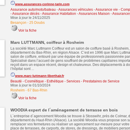
www.assurances-corinne-tarin.com
Assurance auto/moto/bateau - Assurances véhicules
-
Assurance vie - Comp
- Assurance décès
-
Assurance Habitation - Assurances Maison - Assurance
Mise à jour le 24/11/2025
Besançon
-
25 Doubs
Voir la fiche
Marc LUTTMANN, coiffeur à Rosheim
La société Marc Luttmann Coiffeur est un salon de coiffure basé à Rosheim,
département du Bas-Rhin, en région Alsace. C’est en 1996 que Marc Luttm
salon de coiffure, entouré par une équipe de professionnels passionnée par 
Spécialisé dans l’accueil de gens souffrant de problèmes capillaires importa
reçoit dans un espace récent, design et chaleureux. Des déplacements à d
l’hôpital sont ...
www.marc-luttmann-liberthair.fr
Beauté - Cosmétique - Esthétique
-
Services - Prestataires de Service
Mise à jour le 01/10/2024
Rosheim
-
67 Bas-Rhin
Voir la fiche
WOODIA expert de l´aménagement de terrasse en bois
L´entreprise d´agencement Woodia se trouve à Stosswihr, près de Colmar, d
département du Haut-Rhin (Alsace). La société Woodia vous propose son sa
remplacer vos fermetures ou réaliser un agencement sur-mesure pour votre
place de terrasses, de carports, de stores, de dressings, de mobiliers perso