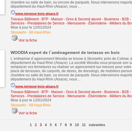
chambre ou salle de bain, ou encore de parquets. Nous intervenons majorita
département du Haut-Rhin (Alsace), nous ...
www.terrasse-bois-alsace.fr
Travaux Bâtiment - BTP - Maison - Gros & Second œuvre
-
Business - B2B -
Services - Prestataires de Service
-
Menuiserie - Ébénisterie - Métiers du Bo
Mise à jour le 12/01/2024
Stosswihr
-
68 Haut-Rhin
Voir la fiche
WOODIA expert de l´aménagement de terrasse en bois
L´entreprise d´agencement Woodia se trouve à Stosswihr, près de Colmar, d
département du Haut-Rhin (Alsace). La société Woodia vous propose son sa
remplacer vos fermetures ou réaliser un agencement sur-mesure pour votre
place de terrasses, de carports, de stores, de dressings, de mobiliers perso
chambre ou salle de bain, ou encore de parquets. Nous intervenons majorita
département du Haut-Rhin (Alsace), nous ...
www.terrasse-bois-alsace.fr
Travaux Bâtiment - BTP - Maison - Gros & Second œuvre
-
Business - B2B -
Services - Prestataires de Service
-
Menuiserie - Ébénisterie - Métiers du Bo
Mise à jour le 12/01/2024
Stosswihr
-
68 Haut-Rhin
Voir la fiche
1
2
3
4
5
6
7
8
9
10
11
suivantes