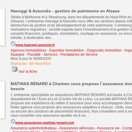
Haenggi & Associés - gestion de patrimoine en Alsace
Située à Mulhouse et à Strasbourg, dans les départements du Haut-Rhin et
(Alsace), l´entreprise Haenggi & Associés vous offre ses services depuis 19
démarches de gestion et de développement de votre patrimoine. Commenç
réalisations régulières : société experte dans l’investissement et la gestion 
conseils financiers, juridiques, immobiliers, courtage en assurance, ou enco
retraite, à destination des ...
www.haenggi-associes.fr
Agences immobilières - Expertise immobilière - Diagnostic immobilier
-
Arge
Epargne - Fiscalité
-
Services - Prestataires de Service
Mise à jour le 30/09/2025
Mulhouse
-
68 Haut-Rhin
Voir la fiche
MATHIAS RENARD à Chartres vous propose l´assurance don
besoin
L´entreprise spécialisée en assurances MATHIAS RENARD est basée à Char
département de l´Eure-et-Loir (Centre-Val de Loire). La société MATHIAS
propose son expérience du métier d´assureur pour vous accompagner dans 
Notre agence vous propose des assurances adaptées à chacun : moto, voy
ou encore des solutions de placements financiers. Nos conseillers sont à vo
vous conseiller une assurance ajustée vis à vis ...
www.assurances-mathias-renard.com
Assurance auto/moto/bateau - Assurances véhicules
-
Assurance vie - Comp