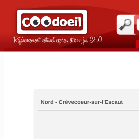
Référencement naturel express et bon jus SEO
Nord - Crèvecoeur-sur-l'Escaut