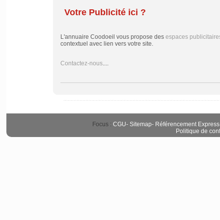
Votre Publicité ici ?
L'annuaire Coodoeil vous propose des
espaces publicitaire
contextuel avec lien vers votre site.
Contactez-nous
....
Focus :
CGU
-
Sitemap
-
Référencement Express
Politique de conf