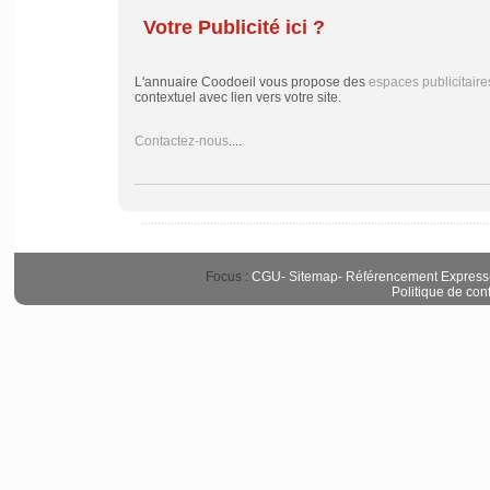
Votre Publicité ici ?
L'annuaire Coodoeil vous propose des
espaces publicitaire
contextuel avec lien vers votre site.
Contactez-nous
....
Focus :
CGU
-
Sitemap
-
Référencement Express
Politique de conf