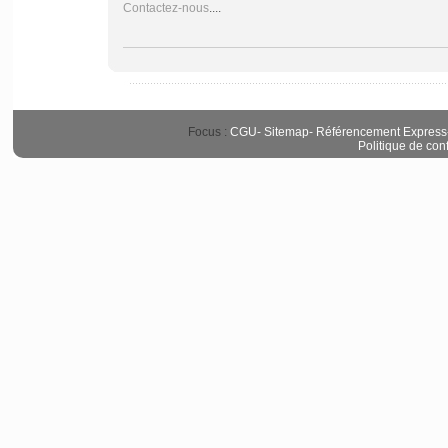
Contactez-nous
....
Focus :
CGU
-
Sitemap
-
Référencement Express
Politique de conf