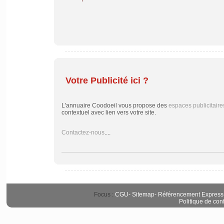
Votre Publicité ici ?
L'annuaire Coodoeil vous propose des
espaces publicitaire
contextuel avec lien vers votre site.
Contactez-nous
....
Focus :
CGU
-
Sitemap
-
Référencement Express
Politique de conf