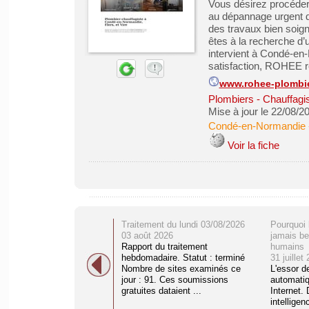
Vous désirez procéder à
au dépannage urgent d
des travaux bien soign
êtes à la recherche d’
intervient à Condé-en-
satisfaction, ROHEE rest
www.rohee-plombier
Plombiers - Chauffagist
Mise à jour le 22/08/2
Condé-en-Normandie
Voir la fiche
Traitement du lundi 03/08/2026
Pourquoi 
03 août 2026
jamais be
Rapport du traitement
humains
hebdomadaire. Statut : terminé
31 juillet
Nombre de sites examinés ce
L'essor d
jour : 91. Ces soumissions
automati
gratuites dataient ...
Internet. 
intelligenc