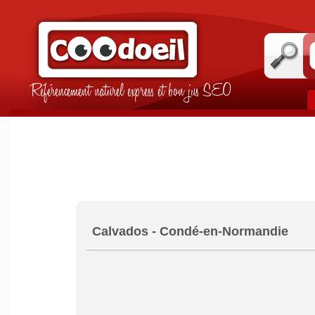
Référencement naturel express et bon jus SEO
Calvados - Condé-en-Normandie