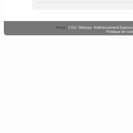
Focus :
CGU
-
Sitemap
-
Référencement Express
Politique de conf