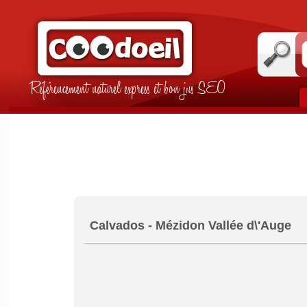
Référencement naturel express et bon jus SEO
Calvados - Mézidon Vallée d\'Auge