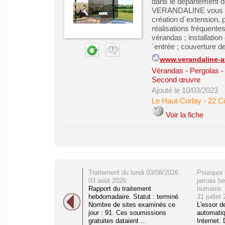
dans le département d
VERANDALINE vous off
création d´extension
réalisations fréquente
vérandas ; installation
´entrée ; couverture de 
www.verandaline-a
Vérandas - Pergolas -
Second œuvre
Ajouté le 10/03/2023
Le Haut-Corlay
-
22 C
Voir la fiche
Traitement du lundi 03/08/2026
Pourquoi 
03 août 2026
jamais be
Rapport du traitement
humains
hebdomadaire. Statut : terminé
31 juillet
Nombre de sites examinés ce
L'essor d
jour : 91. Ces soumissions
automati
gratuites dataient ...
Internet. 