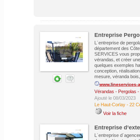
Entreprise Pergo
L´entreprise de pergo
département des Côtes
SERVICES vous propos
vérandas, et créer u
quelques exemples habi
conception, réalisation
mesure, véranda bois, 
www.lineservices-a
Vérandas - Pergolas -
Ajouté le 08/03/2023
Le Haut-Corlay
-
22 C
Voir la fiche
Entreprise d’ext
L´entreprise d´agenc