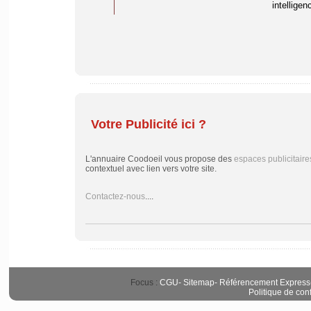
intelligenc
Votre Publicité ici ?
L'annuaire Coodoeil vous propose des
espaces publicitaire
contextuel avec lien vers votre site.
Contactez-nous
....
Focus :
CGU
-
Sitemap
-
Référencement Express
Politique de conf