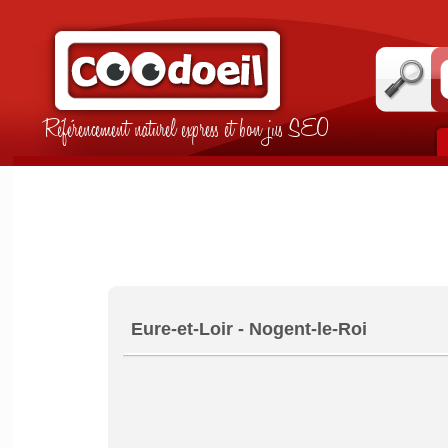
Référencement naturel express et bon jus SEO
Eure-et-Loir - Nogent-le-Roi