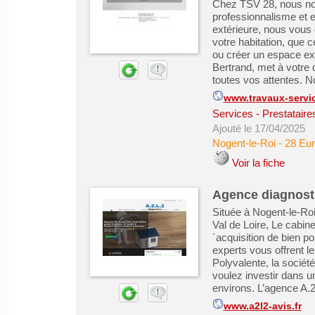
Chez TSV 28, nous no
professionnalisme et e
extérieure, nous vous
votre habitation, que 
ou créer un espace ex
Bertrand, met à votre
toutes vos attentes. No
www.travaux-servic
Services - Prestataire
Ajouté le 17/04/2025
Nogent-le-Roi
-
28 Eur
Voir la fiche
Agence diagnosti
Située à Nogent-le-Roi
Val de Loire, Le cabin
´acquisition de bien po
experts vous offrent l
Polyvalente, la société
voulez investir dans u
environs. L’agence A.2.
www.a2l2-avis.fr