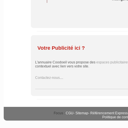
Votre Publicité ici ?
L'annuaire Coodoeil vous propose des
espaces publicitaire
contextuel avec lien vers votre site.
Contactez-nous
....
Focus :
CGU
-
Sitemap
-
Référencement Express
Politique de conf