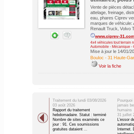
Vente de pièces détaché
attelage, freinage, di
eau, phares Ciprev ve
marques de véhicule:
Renault Truck, Volvo 
www.ciprev-31.co
4x4 véhicules tout terrain 
Automobile - Mécanique - C
Mise à jour le 14/01/2
Bouloc
-
31 Haute-Ga
Voir la fiche
Traitement du lundi 03/08/2026
Pourquoi 
03 août 2026
jamais be
Rapport du traitement
humains
hebdomadaire. Statut : terminé
31 juillet
Nombre de sites examinés ce
L'essor d
jour : 91. Ces soumissions
automati
gratuites dataient ...
Internet. 
intelligenc