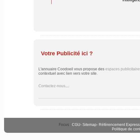
Votre Publicité ici ?
L'annuaire Coodoeil vous propose des
espaces publicitaire
contextuel avec lien vers votre site.
Contactez-nous
....
Focus :
CGU
-
Sitemap
-
Référencement Express
Politique de conf