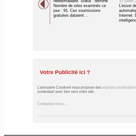
hebdomadaire. Statut : terminé
31 juillet
Nombre de sites examinés ce
L'essor d
jour : 91. Ces soumissions
automati
gratuites dataient ...
Internet. 
intelligenc
Votre Publicité ici ?
L'annuaire Coodoeil vous propose des
espaces publicitaire
contextuel avec lien vers votre site.
Contactez-nous
....