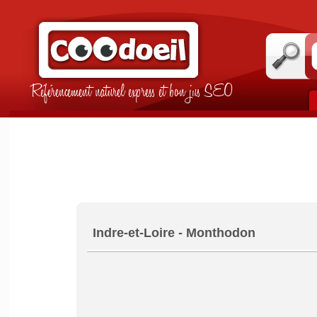
Référencement naturel express et bon jus SEO
Indre-et-Loire - Monthodon