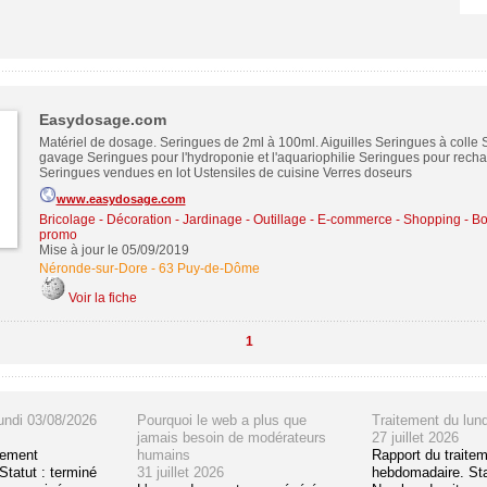
Easydosage.com
Matériel de dosage. Seringues de 2ml à 100ml. Aiguilles Seringues à colle
gavage Seringues pour l'hydroponie et l'aquariophilie Seringues pour recha
Seringues vendues en lot Ustensiles de cuisine Verres doseurs
www.easydosage.com
Bricolage - Décoration - Jardinage - Outillage
-
E-commerce - Shopping - Bo
promo
Mise à jour le 05/09/2019
Néronde-sur-Dore
-
63 Puy-de-Dôme
Voir la fiche
1
undi 03/08/2026
Pourquoi le web a plus que
Traitement du lun
jamais besoin de modérateurs
27 juillet 2026
tement
humains
Rapport du traite
tatut : terminé
31 juillet 2026
hebdomadaire. Sta