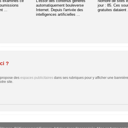
s examinés ce
L'essor des contenus générés
Nombre de sites 
soumissions
automatiquement bouleverse
jour : 85. Ces so
t ...
Internet. Depuis l'arrivée des
gratuites dataient .
intelligences artificielles ...
ci ?
 propose des
espaces publicitaires
dans ses rubriques pour y afficher une bannière,
tre site.