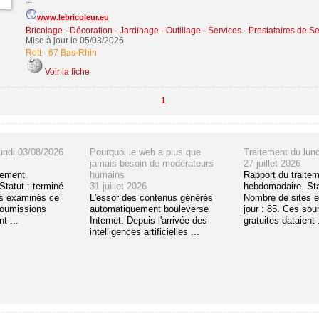
...
www.lebricoleur.eu
Bricolage - Décoration - Jardinage - Outillage
-
Services - Prestataires de Se
Mise à jour le 05/03/2026
Rott
-
67 Bas-Rhin
Voir la fiche
1
undi 03/08/2026
Pourquoi le web a plus que
Traitement du lun
jamais besoin de modérateurs
27 juillet 2026
tement
humains
Rapport du traite
tatut : terminé
31 juillet 2026
hebdomadaire. Sta
s examinés ce
L'essor des contenus générés
Nombre de sites 
soumissions
automatiquement bouleverse
jour : 85. Ces so
t ...
Internet. Depuis l'arrivée des
gratuites dataient .
intelligences artificielles ...