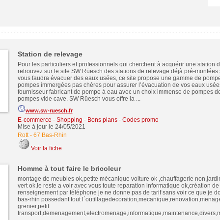
Station de relevage
Pour les particuliers et professionnels qui cherchent à acquérir une station 
retrouvez sur le site SW Rüesch des stations de relevage déjà pré-montées 
vous faudra évacuer des eaux usées, ce site propose une gamme de pompe
pompes immergées pas chères pour assurer l’évacuation de vos eaux usées
fournisseur fabricant de pompe à eau avec un choix immense de pompes de
pompes vide cave. SW Rüesch vous offre la ...
www.sw-ruesch.fr
E-commerce - Shopping - Bons plans - Codes promo
Mise à jour le 24/05/2021
Rott
-
67 Bas-Rhin
Voir la fiche
Homme à tout faire le bricoleur
montage de meubles ok,petite mécanique voiture ok ,chauffagerie non,jardi
vert ok,le reste a voir avec vous toute reparation informatique ok,création de
renseignement par téléphone je ne donne pas de tarif sans voir ce que je doi
bas-rhin possedant tout l´outillagedecoration,mecanique,renovation,menage
grenier,petit
transport,demenagement,electromenage,informatique,maintenance,divers,