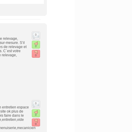
0
de relevage,
sur-mesure. S’il
s de relevage et
0
. C´est votre
 relevage,
0
0
n entretien espace
 site ok plus de
s faire dans le
0
,entretien,vide
0
menuiserie,mecanicien