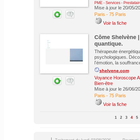
PME
-
Services - Prestatai
Mise à jour le 20/05/2
Paris
-
75 Paris
Voir la fiche
Côme Shelvène |
quantique.
Thérapeute énergétiqu
psychologiques. Décort
l'émotion, la souffrance
shelvene.com
Voyance Horoscope As
Bien-être
Mise à jour le 26/06/2
Paris
-
75 Paris
Voir la fiche
1
2
3
4
5