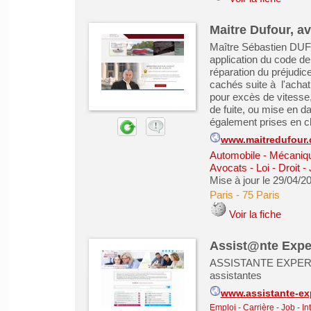
Maitre Dufour, a
Maître Sébastien DUFO
application du code de
réparation du préjudice
cachés suite à l'achat
pour excès de vitesse, 
de fuite, ou mise en da
également prises en ch
www.maitredufour
Automobile - Mécanique
Avocats - Loi - Droit -
Mise à jour le 29/04/2
Paris
-
75 Paris
Voir la fiche
Assist@nte Expe
ASSISTANTE EXPERTE le
assistantes
www.assistante-ex
Emploi - Carrière - Job - In