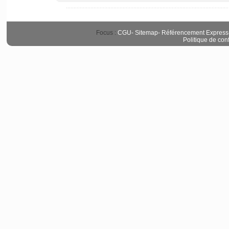
Focus :
CGU
-
Sitemap
-
Référencement Express
Politique de conf