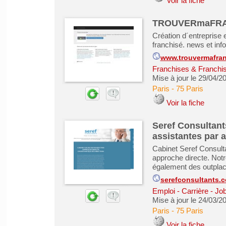
Voir la fiche
TROUVERmaFRA
Création d´entreprise 
franchisé. news et info
www.trouvermafra
Franchises & Franchi
Mise à jour le 29/04/2
Paris
-
75 Paris
Voir la fiche
Seref Consultant
assistantes par 
Cabinet Seref Consulta
approche directe. No
également des outplac
serefconsultants.
Emploi - Carrière - Job
Mise à jour le 24/03/2
Paris
-
75 Paris
Voir la fiche