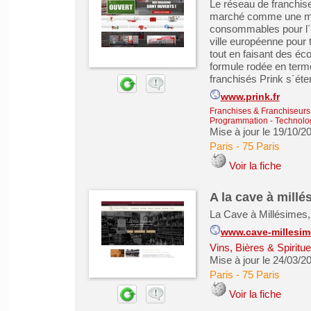
Le réseau de franchis
marché comme une mar
consommables pour l´i
ville européenne pour 
tout en faisant des é
formule rodée en terme
franchisés Prink s´éten
www.prink.fr
Franchises & Franchiseurs
Programmation - Technolog
Mise à jour le 19/10/2
Paris
-
75 Paris
Voir la fiche
A la cave à millé
La Cave à Millésimes, 
www.cave-millesi
Vins, Bières & Spiritu
Mise à jour le 24/03/2
Paris
-
75 Paris
Voir la fiche