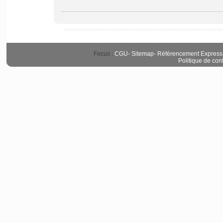
Focus :
CGU
-
Sitemap
-
Référencement Express
Politique de conf