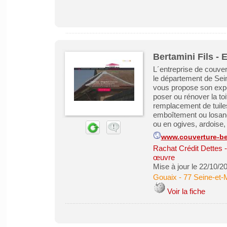
Bertamini Fils - 
L´entreprise de couver
le département de Sein
vous propose son expé
poser ou rénover la toi
remplacement de tuiles
emboîtement ou losang
ou en ogives, ardoise, z
www.couverture-ber
Rachat Crédit Dettes
œuvre
Mise à jour le 22/10/2
Gouaix
-
77 Seine-et-
Voir la fiche