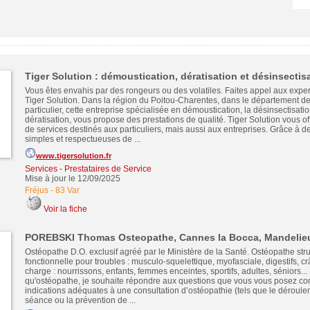
Tiger Solution : démoustication, dératisation et désinsectis
Vous êtes envahis par des rongeurs ou des volatiles. Faites appel aux exper
Tiger Solution. Dans la région du Poitou-Charentes, dans le département d
particulier, cette entreprise spécialisée en démoustication, la désinsectisatio
dératisation, vous propose des prestations de qualité. Tiger Solution vous o
de services destinés aux particuliers, mais aussi aux entreprises. Grâce à d
simples et respectueuses de ...
www.tigersolution.fr
Services - Prestataires de Service
Mise à jour le 12/09/2025
Fréjus
-
83 Var
Voir la fiche
POREBSKI Thomas Osteopathe, Cannes la Bocca, Mandelieu
Ostéopathe D.O. exclusif agréé par le Ministère de la Santé. Ostéopathe struc
fonctionnelle pour troubles : musculo-squelettique, myofasciale, digestifs, cr
charge : nourrissons, enfants, femmes enceintes, sportifs, adultes, séniors... 
qu'ostéopathe, je souhaite répondre aux questions que vous vous posez co
indications adéquates à une consultation d’ostéopathie (tels que le déroul
séance ou la prévention de ...