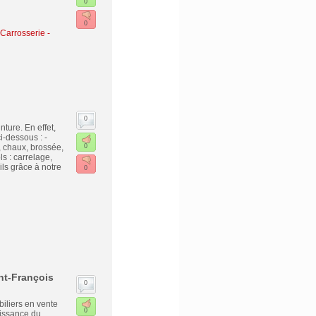
0
0
Carrosserie -
0
nture. En effet,
-dessous : -
, chaux, brossée,
0
s : carrelage,
ils grâce à notre
0
nt-François
0
iliers en vente
0
aissance du