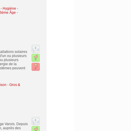
- Hygiène -
- 3ème Âge
-
0
allations solaires
 d'un ou plusieurs
ou plusieurs
0
ergie de la
systèmes peuvent
0
ison - Gros &
0
age Varois. Depuis
n, auprès des