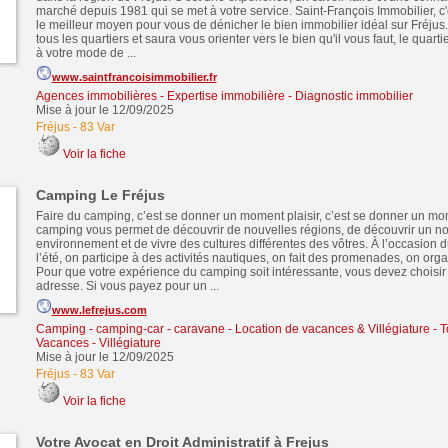
marché depuis 1981 qui se met à votre service. Saint-François Immobilier, c'
le meilleur moyen pour vous de dénicher le bien immobilier idéal sur Fréjus
tous les quartiers et saura vous orienter vers le bien qu'il vous faut, le quart
à votre mode de ...
www.saintfrancoisimmobilier.fr
Agences immobilières - Expertise immobilière - Diagnostic immobilier
Mise à jour le 12/09/2025
Fréjus
-
83 Var
Voir la fiche
Camping Le Fréjus
Faire du camping, c’est se donner un moment plaisir, c’est se donner un mo
camping vous permet de découvrir de nouvelles régions, de découvrir un n
environnement et de vivre des cultures différentes des vôtres. À l’occasion
l’été, on participe à des activités nautiques, on fait des promenades, on org
Pour que votre expérience du camping soit intéressante, vous devez choisi
adresse. Si vous payez pour un ...
www.lefrejus.com
Camping - camping-car - caravane
-
Location de vacances & Villégiature
-
T
Vacances - Villégiature
Mise à jour le 12/09/2025
Fréjus
-
83 Var
Voir la fiche
Votre Avocat en Droit Administratif à Frejus