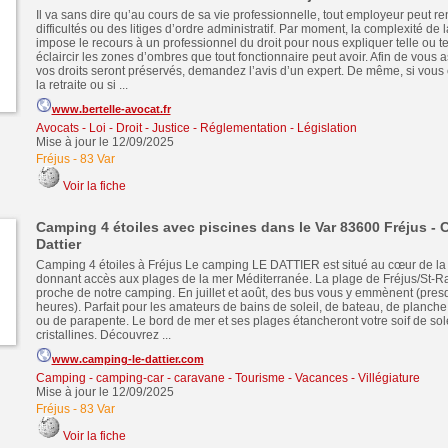
Il va sans dire qu’au cours de sa vie professionnelle, tout employeur peut r
difficultés ou des litiges d’ordre administratif. Par moment, la complexité de l
impose le recours à un professionnel du droit pour nous expliquer telle ou te
éclaircir les zones d’ombres que tout fonctionnaire peut avoir. Afin de vous 
vos droits seront préservés, demandez l’avis d’un expert. De même, si vous 
la retraite ou si ...
www.bertelle-avocat.fr
Avocats - Loi - Droit - Justice - Réglementation - Législation
Mise à jour le 12/09/2025
Fréjus
-
83 Var
Voir la fiche
Camping 4 étoiles avec piscines dans le Var 83600 Fréjus -
Dattier
Camping 4 étoiles à Fréjus Le camping LE DATTIER est situé au cœur de la 
donnant accès aux plages de la mer Méditerranée. La plage de Fréjus/St-Ra
proche de notre camping. En juillet et août, des bus vous y emmènent (presq
heures). Parfait pour les amateurs de bains de soleil, de bateau, de planche à
ou de parapente. Le bord de mer et ses plages étancheront votre soif de sole
cristallines. Découvrez ...
www.camping-le-dattier.com
Camping - camping-car - caravane
-
Tourisme - Vacances - Villégiature
Mise à jour le 12/09/2025
Fréjus
-
83 Var
Voir la fiche