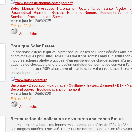
www.porebski-thomas-osteopathe.fr
Bébé - Maman - Grossesse - Parentalité - Petite enfance
-
Santé - Médecine 
Paramédical - Bien-être
-
Retraite - Boomers - Seniors - Personnes Âgées 
Services - Prestataires de Service
Mise à jour le 12/09/2025
Fréjus
-
83 Var
Voir la fiche
Boutique Solar Esterel
Le site solar-esterel.fr qui vous propose toutes les solutions dédiées aux inst
photovoltaïques pour sites isolés. Ces solutions sont basées sur l'utilisation
modules solaires photovoltaïques, d'un régulateur de charge solaire, d'une 
batteries de stockage d'énergie et d'un onduleur qui permet de convertir l'én
batterie en énergie 230V alternative utilisable dans votre installation. Ces 
convenir pour des ...
www.solar-esterel.fr
Bricolage - Décoration - Jardinage - Outillage
-
Travaux Bâtiment - BTP - Ma
Second œuvre
-
Ecologie & Environnement
Mise à jour le 12/09/2025
Fréjus
-
83 Var
Voir la fiche
Restauration de collection de voitures anciennes Frejus
La restauration voitures anciennes est au centre du métier de l?Atelier Vint
ses longues années d?activité, il a réussi de nombreux projets de rénovatio