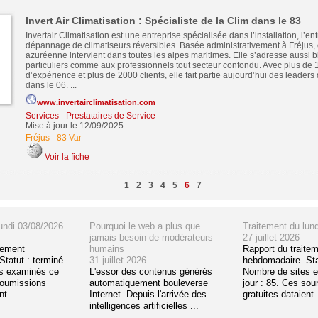
Invert Air Climatisation : Spécialiste de la Clim dans le 83
Invertair Climatisation est une entreprise spécialisée dans l’installation, l’ent
dépannage de climatiseurs réversibles. Basée administrativement à Fréjus, c
azuréenne intervient dans toutes les alpes maritimes. Elle s’adresse aussi 
particuliers comme aux professionnels tout secteur confondu. Avec plus de 
d’expérience et plus de 2000 clients, elle fait partie aujourd’hui des leaders 
dans le 06. ...
www.invertairclimatisation.com
Services - Prestataires de Service
Mise à jour le 12/09/2025
Fréjus
-
83 Var
Voir la fiche
1
2
3
4
5
6
7
undi 03/08/2026
Pourquoi le web a plus que
Traitement du lun
jamais besoin de modérateurs
27 juillet 2026
tement
humains
Rapport du traite
tatut : terminé
31 juillet 2026
hebdomadaire. Sta
s examinés ce
L'essor des contenus générés
Nombre de sites 
soumissions
automatiquement bouleverse
jour : 85. Ces so
t ...
Internet. Depuis l'arrivée des
gratuites dataient .
intelligences artificielles ...