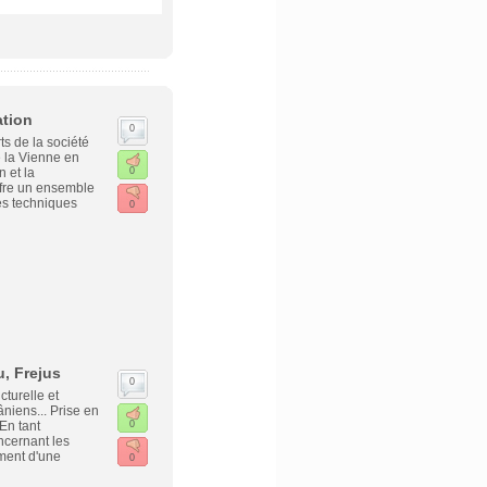
ation
0
ts de la société
e la Vienne en
n et la
0
ffre un ensemble
es techniques
0
, Frejus
0
turelle et
âniens... Prise en
En tant
0
ncernant les
ement d'une
0