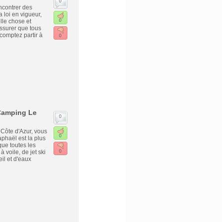
0
encontrer des
a loi en vigueur,
lle chose et
0
assurer que tous
comptez partir à
0
 Camping Le
0
Côte d'Azur, vous
0
phaël est la plus
ue toutes les
 voile, de jet ski
0
il et d'eaux