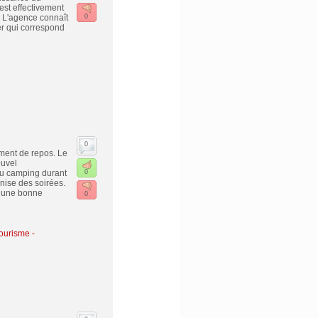
est effectivement
. L'agence connaît
0
ier qui correspond
0
ment de repos. Le
ouvel
 du camping durant
0
anise des soirées.
r une bonne
0
ourisme -