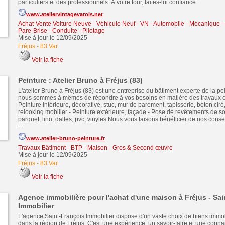
particuliers et des professionnels. À votre tour, faites-lui confiance.
www.ateliervintagevarois.net
Achat-Vente Voiture Neuve - Véhicule Neuf - VN
-
Automobile - Mécanique - 
Pare-Brise - Conduite - Pilotage
Mise à jour le 12/09/2025
Fréjus
-
83 Var
Voir la fiche
Peinture : Atelier Bruno à Fréjus (83)
L'atelier Bruno à Fréjus (83) est une entreprise du bâtiment experte de la pei
nous sommes à mêmes de répondre à vos besoins en matière des travaux ci
Peinture intérieure, décorative, stuc, mur de parement, tapisserie, béton ciré
relooking mobilier - Peinture extérieure, façade - Pose de revêtements de sol
parquet, lino, dalles, pvc, vinyles Nous vous faisons bénéficier de nos conse
...
www.atelier-bruno-peinture.fr
Travaux Bâtiment - BTP - Maison - Gros & Second œuvre
Mise à jour le 12/09/2025
Fréjus
-
83 Var
Voir la fiche
Agence immobilière pour l'achat d'une maison à Fréjus - Sai
Immobilier
L'agence Saint-François Immobilier dispose d'un vaste choix de biens immob
dans la région de Fréjus. C'est une expérience, un savoir-faire et une conn