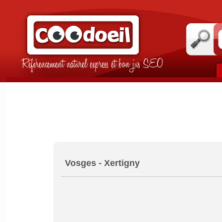
Référencement naturel express et bon jus SEO
Vosges - Xertigny