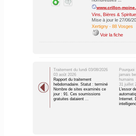
www.crillon-moine.
Vins, Bières & Spiritu
Mise à jour le 27/06/2
Xertigny
-
88 Vosges
Voir la fiche
Traitement du lundi 03/08/2026
Pourquoi 
03 août 2026
jamais be
Rapport du traitement
humains
hebdomadaire. Statut : terminé
31 juillet
Nombre de sites examinés ce
L'essor d
jour : 91. Ces soumissions
automati
gratuites dataient ...
Internet. 
intelligenc