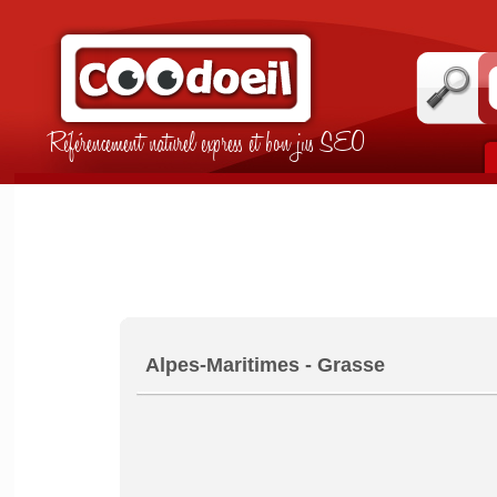
Référencement naturel express et bon jus SEO
Alpes-Maritimes - Grasse