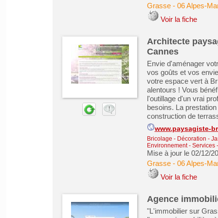
Grasse
-
06 Alpes-Mar
Voir la fiche
Architecte paysa
Cannes
Envie d'aménager votre 
vos goûts et vos envies
votre espace vert à Br
alentours ! Vous bénéfi
l'outillage d'un vrai p
besoins. La prestatio
construction de terrass
www.paysagiste-bru
Bricolage - Décoration - Ja
Environnement
-
Services 
Mise à jour le 02/12/2
Grasse
-
06 Alpes-Mar
Voir la fiche
Agence immobili
"L'immobilier sur Gras