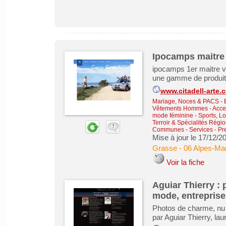
Ipocamps maitre 
ipocamps 1er maitre ve
une gamme de produit 
www.citadell-arte.
Mariage, Noces & PACS
-
Vêtements Hommes - Acce
mode féminine
-
Sports, Lo
Terroir & Spécialités Régi
Communes
-
Services - Pr
Mise à jour le 17/12/2
Grasse
-
06 Alpes-Mar
Voir la fiche
Aguiar Thierry : 
mode, entreprise
Photos de charme, nu fé
par Aguiar Thierry, l