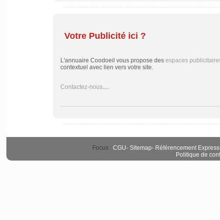
Votre Publicité ici ?
L'annuaire Coodoeil vous propose des
espaces publicitaire
contextuel avec lien vers votre site.
Contactez-nous
....
Focus :
CGU
-
Sitemap
-
Référencement Express
Politique de conf