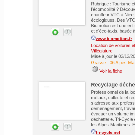
Rubrique : Tourisme e
l'écomobilité ? Découv
chauffeur VTC à Nice e
écologiques. Des VTC
Biomotion est une ent
et d'éco-taxis, basée à 
www.biomotion.fr
Location de voitures et 
Villégiature
Mise à jour le 02/12/2
Grasse
-
06 Alpes-Mar
Voir la fiche
Recyclage déche
Professionnel de la lo
métaux, collecte et r
s’adresse aux profess
déménagement, travaux 
évacuer un volume imp
déchetterie. Tri-Cycle
les Alpes-Maritimes. En
tri-cycle.net