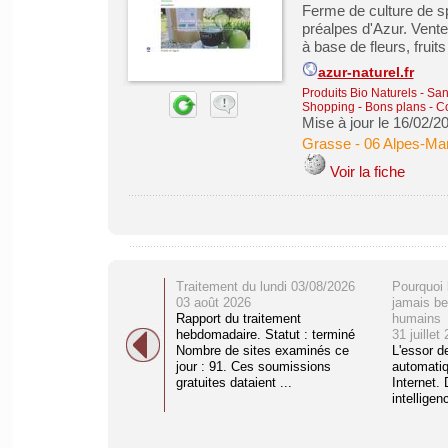
Ferme de culture de sp
préalpes d'Azur. Vente 
à base de fleurs, fruit
azur-naturel.fr
Produits Bio Naturels
-
San
Shopping - Bons plans - 
Mise à jour le 16/02/2
Grasse
-
06 Alpes-Mar
Voir la fiche
Traitement du lundi 03/08/2026
Pourquoi 
03 août 2026
jamais be
Rapport du traitement
humains
hebdomadaire. Statut : terminé
31 juillet
Nombre de sites examinés ce
L'essor d
jour : 91. Ces soumissions
automati
gratuites dataient ...
Internet. 
intelligenc