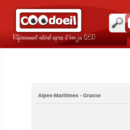
Référencement naturel express et bon jus SEO
Alpes-Maritimes - Grasse