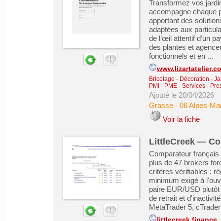
Transformez vos jardin
accompagne chaque pro
apportant des solutio
adaptées aux particul
de l’œil attentif d’un 
des plantes et agencem
fonctionnels et en ...
www.lizartatelier.c
Bricolage - Décoration - Ja
PMI - PME
-
Services - Pre
Ajouté le 20/04/2026
Grasse
-
06 Alpes-Mar
Voir la fiche
LittleCreek — Co
Comparateur français e
plus de 47 brokers for
critères vérifiables :
minimum exigé à l'ouv
paire EUR/USD plutôt 
de retrait et d'inactiv
MetaTrader 5, cTrader 
littlecreek.finance