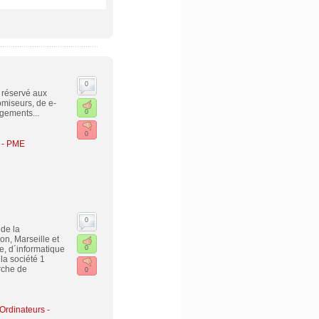
0
 réservé aux
omiseurs, de e-
gements...
0
0
 - PME
0
de la
on, Marseille et
e, d´informatique
0
 la société 1
rche de
0
 Ordinateurs -