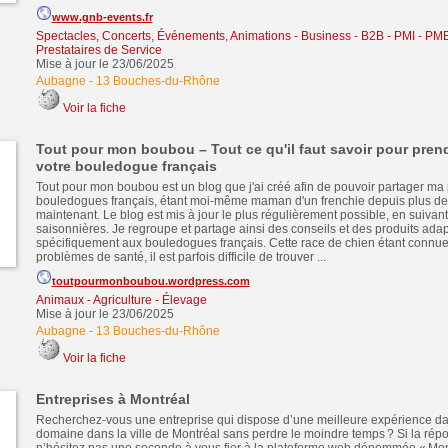
www.gnb-events.fr
Spectacles, Concerts, Événements, Animations
-
Business - B2B - PMI - PM
Prestataires de Service
Mise à jour le 23/06/2025
Aubagne
-
13 Bouches-du-Rhône
Voir la fiche
Tout pour mon boubou – Tout ce qu'il faut savoir pour pren
votre bouledogue français
Tout pour mon boubou est un blog que j'ai créé afin de pouvoir partager ma
bouledogues français, étant moi-même maman d'un frenchie depuis plus d
maintenant. Le blog est mis à jour le plus régulièrement possible, en suivan
saisonnières. Je regroupe et partage ainsi des conseils et des produits ada
spécifiquement aux bouledogues français. Cette race de chien étant connue
problèmes de santé, il est parfois difficile de trouver ...
toutpourmonboubou.wordpress.com
Animaux - Agriculture - Élevage
Mise à jour le 23/06/2025
Aubagne
-
13 Bouches-du-Rhône
Voir la fiche
Entreprises à Montréal
Recherchez-vous une entreprise qui dispose d’une meilleure expérience dan
domaine dans la ville de Montréal sans perdre le moindre temps ? Si la répo