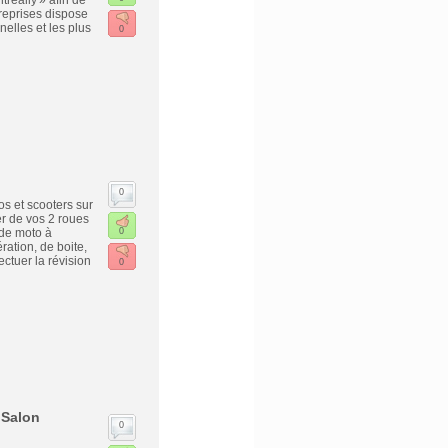
really » afin de
treprises dispose
nelles et les plus
0
0
s et scooters sur
r de vos 2 roues
de moto à
0
ation, de boite,
ctuer la révision
0
 Salon
0