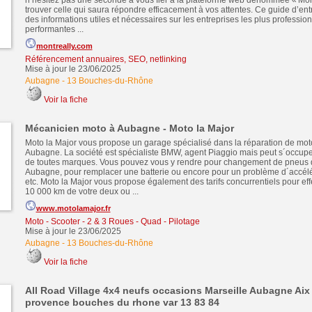
n’hésitez pas une seconde à vous fier à la plateforme web dénommée « Mont
trouver celle qui saura répondre efficacement à vos attentes. Ce guide d’en
des informations utiles et nécessaires sur les entreprises les plus profession
performantes ...
montreally.com
Référencement annuaires, SEO, netlinking
Mise à jour le 23/06/2025
Aubagne
-
13 Bouches-du-Rhône
Voir la fiche
Mécanicien moto à Aubagne - Moto la Major
Moto la Major vous propose un garage spécialisé dans la réparation de moto
Aubagne. La société est spécialiste BMW, agent Piaggio mais peut s´occupe
de toutes marques. Vous pouvez vous y rendre pour changement de pneus 
Aubagne, pour remplacer une batterie ou encore pour un problème d´accélér
etc. Moto la Major vous propose également des tarifs concurrentiels pour effe
10 000 km de votre deux ou ...
www.motolamajor.fr
Moto - Scooter - 2 & 3 Roues - Quad - Pilotage
Mise à jour le 23/06/2025
Aubagne
-
13 Bouches-du-Rhône
Voir la fiche
All Road Village 4x4 neufs occasions Marseille Aubagne Aix
provence bouches du rhone var 13 83 84