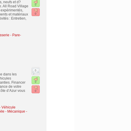
, neufs et d?
0
. All Road Village
 expérimentés,
ents et matériaux
0
vités : Entretien,
serie - Pare-
0
e dans les
hicules
anties. Financer
0
rance de votre
ôte d’Azur vous
0
- Véhicule
le - Mécanique -