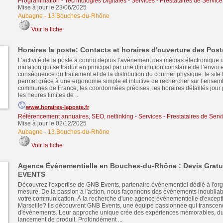
Programmation - Technologies Digitales
-
Services - Prestataires de Service
Mise à jour le 23/06/2025
Aubagne
-
13 Bouches-du-Rhône
Voir la fiche
Horaires la poste: Contacts et horaires d'ouverture des Pos
L’activité de la poste a connu depuis l’avènement des médias électronique
mutation qui se traduit en principal par une diminution constante de l’envoi e
conséquence du traitement et de la distribution du courrier physique. le site 
permet grâce à une ergonomie simple et intuitive de rechercher sur l’ensem
communes de France, les coordonnées précises, les horaires détaillés jour p
les heures limites de ...
www.horaires-laposte.fr
Référencement annuaires, SEO, netlinking
-
Services - Prestataires de Serv
Mise à jour le 02/12/2025
Aubagne
-
13 Bouches-du-Rhône
Voir la fiche
Agence Événementielle en Bouches-du-Rhône : Devis Gratu
EVENTS
Découvrez l'expertise de GNB Events, partenaire événementiel dédié à l'org
mesure. De la passion à l'action, nous façonnons des événements inoubliab
votre communication. À la recherche d'une agence évènementielle d'excepti
Marseille? Ils découvrent GNB Events, une équipe passionnée qui transcend
d'évènements. Leur approche unique crée des expériences mémorables, du
lancement de produit. Profondément ...