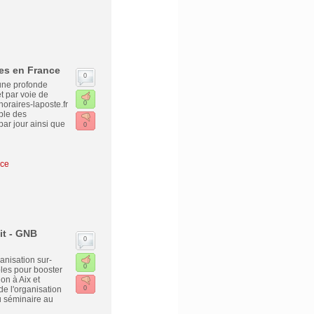
tes en France
0
 une profonde
t par voie de
horaires-laposte.fr
0
ble des
ar jour ainsi que
0
ice
it - GNB
0
anisation sur-
0
les pour booster
on à Aix et
e l'organisation
0
 séminaire au