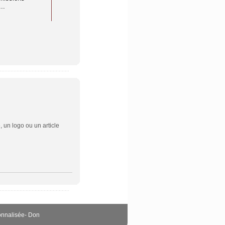
..
recherche évoluent rapidement et
gratuites ...
où les intelligences artificielles
génératives ...
 un logo ou un article
onnalisée
-
Don