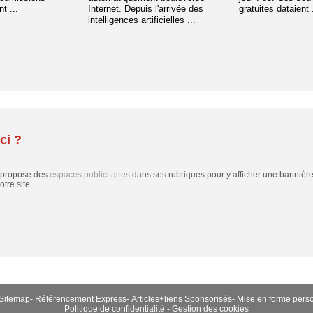
t ...
Internet. Depuis l'arrivée des
gratuites dataient .
intelligences artificielles ...
ci ?
 propose des
espaces publicitaires
dans ses rubriques pour y afficher une bannière,
tre site.
Sitemap
-
Référencement Express
-
Articles+liens Sponsorisés
-
Mise en forme pers
Politique de confidentialité
-
Gestion des cookies