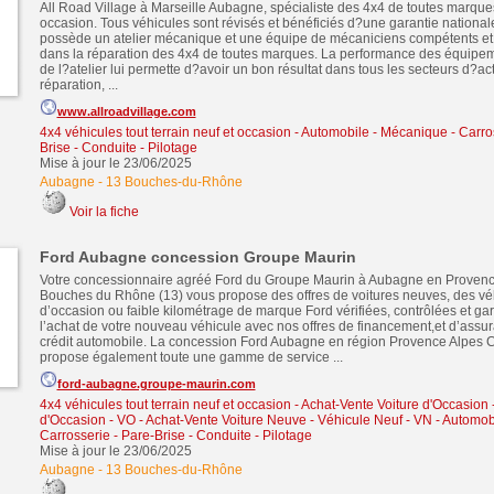
All Road Village à Marseille Aubagne, spécialiste des 4x4 de toutes marques
occasion. Tous véhicules sont révisés et bénéficiés d?une garantie nationale
possède un atelier mécanique et une équipe de mécaniciens compétents et
dans la réparation des 4x4 de toutes marques. La performance des équipem
de l?atelier lui permette d?avoir un bon résultat dans tous les secteurs d?acti
réparation, ...
www.allroadvillage.com
4x4 véhicules tout terrain neuf et occasion
-
Automobile - Mécanique - Carros
Brise - Conduite - Pilotage
Mise à jour le 23/06/2025
Aubagne
-
13 Bouches-du-Rhône
Voir la fiche
Ford Aubagne concession Groupe Maurin
Votre concessionnaire agréé Ford du Groupe Maurin à Aubagne en Provenc
Bouches du Rhône (13) vous propose des offres de voitures neuves, des vé
d’occasion ou faible kilométrage de marque Ford vérifiées, contrôlées et gar
l’achat de votre nouveau véhicule avec nos offres de financement,et d’assu
crédit automobile. La concession Ford Aubagne en région Provence Alpes C
propose également toute une gamme de service ...
ford-aubagne.groupe-maurin.com
4x4 véhicules tout terrain neuf et occasion
-
Achat-Vente Voiture d'Occasion 
d'Occasion - VO
-
Achat-Vente Voiture Neuve - Véhicule Neuf - VN
-
Automobi
Carrosserie - Pare-Brise - Conduite - Pilotage
Mise à jour le 23/06/2025
Aubagne
-
13 Bouches-du-Rhône