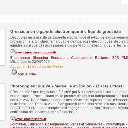
Grossiste en cigarette electronique & e-liquide grossiste
Découvrez un grossiste de cigarette electronique et e-liquide exclusivement
professionnels. Un choix remarquable de cigarettes électroniques, de clear
liquides ainsi que des accessoires e-cigarette comme les chargeurs, les ran
www.cig-access-pro.com/fr
E-commerce - Shopping - Bons plans - Codes promo
-
Business - B2B - PMI
Mise à jour le 23/06/2025
Aubagne
-
13 Bouches-du-Rhône
Voir la fiche
Photocopieur sur VAR Marseille et Toulon - 1Pacte Littoral
C´est en 1987 que le groupe a été créé par 5 associés tous issus du monde 
bureautique. 1 Pacte Littoral est le premier distributeur indépendant sur Toul
dans le VAR. Nous vous proposons des services d´impression, de téléphoni
et de formation. Dans la volonté de garantir le meilleur service à nos clients,
PACTE LITTORAL par exemple s’est engagée depuis 2007 dans une déma
certification de services. Cette démarche ...
www.1pactelittoral.fr
Formation, Éducation, Enseignement, Stages et Séminaires
-
Informatique -