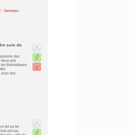
E
-
Services -
dre soin de
0
 passion des
0
e deux ans
t les thématiques
ptés
0
 pour ses
0
s tel ou tel
nse est oui,
0