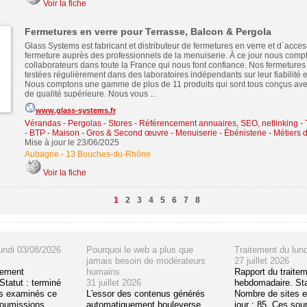
Voir la fiche
Fermetures en verre pour Terrasse, Balcon & Pergola
Glass Systems est fabricant et distributeur de fermetures en verre et d´acce
fermeture auprès des professionnels de la menuiserie. À ce jour nous comp
collaborateurs dans toute la France qui nous font confiance. Nos fermetures
testées régulièrement dans des laboratoires indépendants sur leur fiabilité et
Nous comptons une gamme de plus de 11 produits qui sont tous conçus ave
de qualité supérieure. Nous vous ...
www.glass-systems.fr
Vérandas - Pergolas - Stores
-
Référencement annuaires, SEO, netlinking
-
- BTP - Maison - Gros & Second œuvre
-
Menuiserie - Ébénisterie - Métiers 
Mise à jour le 23/06/2025
Aubagne
-
13 Bouches-du-Rhône
Voir la fiche
1
2
3
4
5
6
7
8
undi 03/08/2026
Pourquoi le web a plus que
Traitement du lun
jamais besoin de modérateurs
27 juillet 2026
tement
humains
Rapport du traite
tatut : terminé
31 juillet 2026
hebdomadaire. Sta
s examinés ce
L'essor des contenus générés
Nombre de sites 
soumissions
automatiquement bouleverse
jour : 85. Ces so