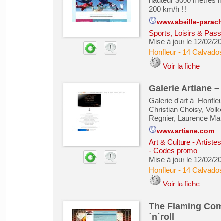
hauteur 3000 mètres m
200 km/h !!!
www.abeille-parac
Sports, Loisirs & Pass
Mise à jour le 12/02/2
Honfleur
-
14 Calvado
Voir la fiche
Galerie Artiane –
Galerie d'art à Honfle
Christian Choisy, Vol
Regnier, Laurence Marg
www.artiane.com
Art & Culture - Artiste
- Codes promo
Mise à jour le 12/02/2
Honfleur
-
14 Calvado
Voir la fiche
The Flaming Com
´n´roll