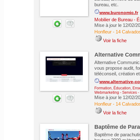
bureau, etc.
www.buronomic.fr
Mobilier de Bureau - É
Mise à jour le 12/02/2
Honfleur
-
14 Calvado
Voir la fiche
Alternative Com
Alternative Communica
vous propose audit, fo
téléconseil, création e
www.alternative-c
Formation, Éducation, Ens
Webmarketing
-
Services -
Mise à jour le 12/02/2
Honfleur
-
14 Calvado
Voir la fiche
Baptême de Par
Baptême de parachutis