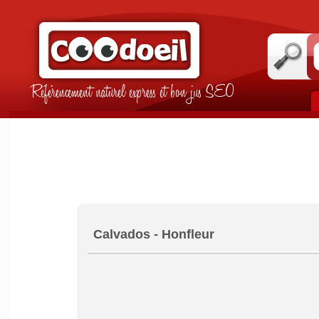
Référencement naturel express et bon jus SEO
Calvados - Honfleur