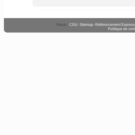
Focus :
CGU
-
Sitemap
-
Référencement Express
Politique de conf