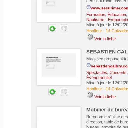
certificat radio pass
www.securimer.co
Formation, Éducation,
Nautisme - Embarcati
Mise à jour le 12/02/2
Honfleur
-
14 Calvado
Voir la fiche
SEBASTIEN CALBR
Magicien proposant tou
sebastiencalbry.c
Spectacles, Concerts
Évènementiel
Mise à jour le 12/02/2
Honfleur
-
14 Calvado
Voir la fiche
Mobilier de bure
Buronomic réalise des
direction, table de bu
bureau, armoire de bur