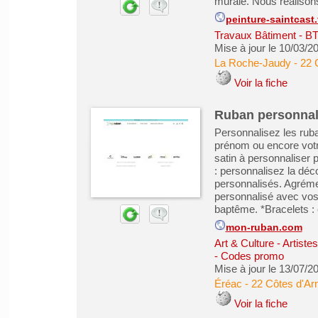
murale. Nous réalisons
peinture-saintcast.
Travaux Bâtiment - B
Mise à jour le 10/03/2
La Roche-Jaudy
-
22 
Voir la fiche
Ruban personnali
Personnalisez les ru
prénom ou encore votr
satin à personnaliser
: personnalisez la dé
personnalisés. Agréme
personnalisé avec vos
baptême. *Bracelets : c
mon-ruban.com
Art & Culture - Artiste
- Codes promo
Mise à jour le 13/07/2
Éréac
-
22 Côtes d'Ar
Voir la fiche