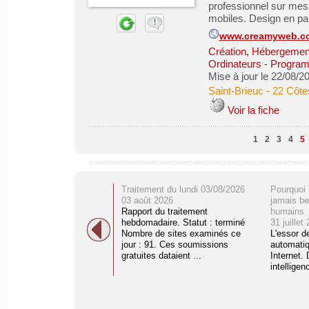
professionnel sur mesu
mobiles. Design en par
www.creamyweb.c
Création, Hébergement 
Ordinateurs - Program
Mise à jour le 22/08/2
Saint-Brieuc
-
22 Côte
Voir la fiche
1
2
3
4
5
Traitement du lundi 03/08/2026
Pourquoi 
03 août 2026
jamais be
Rapport du traitement
humains
hebdomadaire. Statut : terminé
31 juillet
Nombre de sites examinés ce
L'essor d
jour : 91. Ces soumissions
automati
gratuites dataient ...
Internet. 
intelligenc