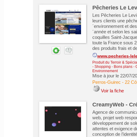
Pêcheries Le Lev
Les Pêcheries Le Levie
leurs clients une pêch
´environnement et des
´année et selon les 
coquilles Saint-Jacque
toute la France sous 2
des produits frais et de
www.pecheries-lele
Produit du Terroir & Spéci
- Shopping - Bons plans -
Environnement
Mise à jour le 22/07/2
Perros-Guirec
-
22 Cô
Voir la fiche
CreamyWeb - Créa
Agence de communicatio
web, projet web respon
développement de solu
attentes et exigence d
conception de l’identit