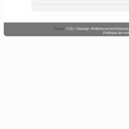
Focus :
CGU
-
Sitemap
-
Référencement Express
Politique de conf