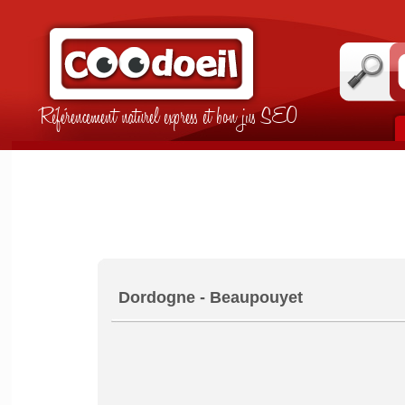
Référencement naturel express et bon jus SEO
Dordogne - Beaupouyet