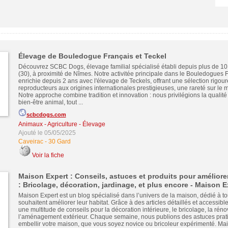
Élevage de Bouledogue Français et Teckel
Découvrez SCBC Dogs, élevage familial spécialisé établi depuis plus de 10
(30), à proximité de Nîmes. Notre activitée principale dans le Bouledogues F
enrichie depuis 2 ans avec l'élevage de Teckels, offrant une sélection rigou
reproducteurs aux origines internationales prestigieuses, une rareté sur le 
Notre approche combine tradition et innovation : nous privilégions la qualité
bien-être animal, tout ...
scbcdogs.com
Animaux - Agriculture - Élevage
Ajouté le 05/05/2025
Caveirac
-
30 Gard
Voir la fiche
Maison Expert : Conseils, astuces et produits pour améliore
: Bricolage, décoration, jardinage, et plus encore - Maison E
Maison Expert est un blog spécialisé dans l’univers de la maison, dédié à t
souhaitent améliorer leur habitat. Grâce à des articles détaillés et accessibl
une multitude de conseils pour la décoration intérieure, le bricolage, la réno
l’aménagement extérieur. Chaque semaine, nous publions des astuces prat
embellir votre maison, que vous soyez novice ou bricoleur expérimenté. Ma