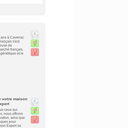
0
 ans à Caveirac
rançais s'est
reuse de
0
marché français.
 génétique et le
0
r votre maison
0
xpert
ous ceux qui
0
es, nous offrons
vation, ainsi que
iques pour
0
ison Expert se