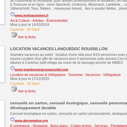
au chalumeau et mosaïque, pour artistes professionnels et amateurs, en ma
à Toulouse et en ligne : verre Spectrum, Uroboros, Wissmach, Lamberts..., 
Silberschnitt, Toyo, Nikken... meuleuses Inland... fers à souder Weller... plom
www.invitrauxnimes.fr
Art & Culture - Artistes - Évènementiel
Mise à jour le 14/10/2024
Caveirac
-
30 Gard
Voir la fiche
LOCATION VACANCES LANGUEDOC ROUSSILLON
Grandes vacances au soleil : location d'une villa pour 8/10 personnes avec p
sauna.Location d'un gÏte de vacances pour 6 personnes avec piscine.Ces lo
situées à Caveirac petit village au coeur de la vaunage proche de NIMES
www.grandesvacancesausoleil.com
Location de vacances & Villégiature
-
Tourisme - Vacances - Villégiature
Mise à jour le 27/12/2025
Caveirac
-
30 Gard
Voir la fiche
cercueils en carton, cercueil écologique, cercueils personna
développement durable
Cercueil écologique en carton, cercueils en carton personnalisés, obsèques
www.abcremation.org
E-commerce - Shopping - Bons plans - Codes promo
-
Services - Prestatair