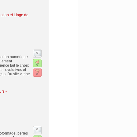
tion et Linge de
0
mation numérique
alement
nce fait le choix
0
, évolutives et
s. Du site vitrine
0
urs -
0
rmoformage, perles