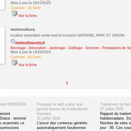
Mise à jour le 26/12/2025
Caveirac
-
30 Gard
Voir la fiche
motocultura
location reparation vente neuf et occasion MATERIEL PARC ET JARDIN
motocultura.onlc.fr
Bricolage - Décoration - Jardinage - Outillage
-
Services - Prestataires de Se
Mise à jour le 14/10/2024
Caveirac
-
30 Gard
Voir la fiche
1
undi 03/08/2026
Pourquoi le web a plus que
Traitement du lun
jamais besoin de modérateurs
27 juillet 2026
tement
humains
Rapport du traite
tatut : terminé
31 juillet 2026
hebdomadaire. Sta
s examinés ce
L'essor des contenus générés
Nombre de sites 
soumissions
automatiquement bouleverse
jour : 85. Ces so