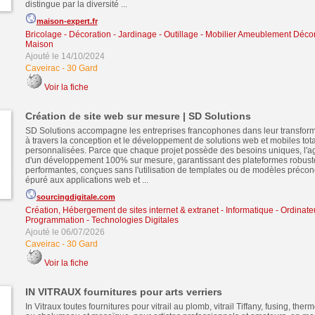
distingue par la diversité ...
maison-expert.fr
Bricolage - Décoration - Jardinage - Outillage
-
Mobilier Ameublement Décora
Maison
Ajouté le 14/10/2024
Caveirac
-
30 Gard
Voir la fiche
Création de site web sur mesure | SD Solutions
SD Solutions accompagne les entreprises francophones dans leur transfor
à travers la conception et le développement de solutions web et mobiles tot
personnalisées. Parce que chaque projet possède des besoins uniques, l'age
d'un développement 100% sur mesure, garantissant des plateformes robustes
performantes, conçues sans l'utilisation de templates ou de modèles préconçu
épuré aux applications web et ...
sourcingdigitale.com
Création, Hébergement de sites internet & extranet
-
Informatique - Ordinate
Programmation - Technologies Digitales
Ajouté le 06/07/2026
Caveirac
-
30 Gard
Voir la fiche
IN VITRAUX fournitures pour arts verriers
In Vitraux toutes fournitures pour vitrail au plomb, vitrail Tiffany, fusing, the