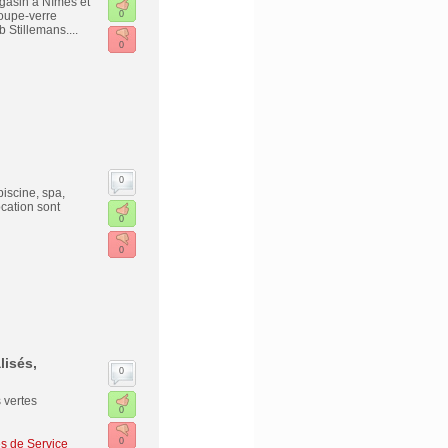
gasin à Nîmes et
coupe-verre
0
b Stillemans....
0
0
iscine, spa,
cation sont
0
0
lisés,
0
 vertes
0
0
es de Service