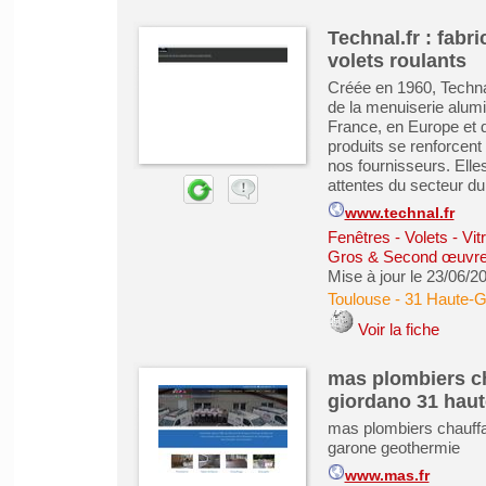
Technal.fr : fab
volets roulants
Créée en 1960, Technal
de la menuiserie alum
France, en Europe et d
produits se renforcent 
nos fournisseurs. Elle
attentes du secteur du b
www.technal.fr
Fenêtres - Volets - Vi
Gros & Second œuvr
Mise à jour le 23/06/2
Toulouse
-
31 Haute-
Voir la fiche
mas plombiers ch
giordano 31 hau
mas plombiers chauffa
garone geothermie
www.mas.fr