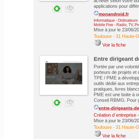
acheter selon votre bu
applications pour différ
monandroid.fr
Informatique - Ordinateurs
Mobile Fixe
-
Radio, TV, P
Mise à jour le 23/06/2
Toulouse
-
31 Haute-
Voir la fiche
Entre dirigeant 
Portée par une volonté
porteurs de projets et
TPE / PME a développé
outils dédié aux entrep
pratiques, livres blan
PME est une boite à ou
Conseil RBMG. Pour gé
entre-dirigeants-
Création d´entreprise 
Mise à jour le 23/06/2
Toulouse
-
31 Haute-
Voir la fiche