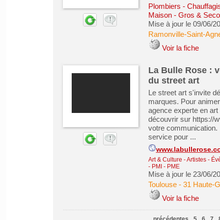
Plombiers - Chauffagist
Maison - Gros & Sec
Mise à jour le 09/06/2
Ramonville-Saint-Agn
Voir la fiche
La Bulle Rose : v
du street art
Le street art s'invite
marques. Pour animer 
agence experte en art 
découvrir sur https://
votre communication. D
service pour ...
www.labullerose.c
Art & Culture - Artistes - É
- PMI - PME
Mise à jour le 23/06/2
Toulouse
-
31 Haute-
Voir la fiche
précédentes
5
6
7