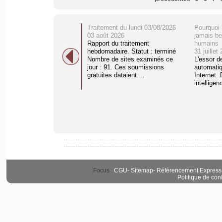
Traitement du lundi 03/08/2026
Pourquoi 
03 août 2026
jamais be
Rapport du traitement
humains
hebdomadaire. Statut : terminé
31 juillet
Nombre de sites examinés ce
L'essor d
jour : 91. Ces soumissions
automati
gratuites dataient ...
Internet. 
intelligenc
Focus :
CGU
-
Sitemap
-
Référencement Express
Politique de conf