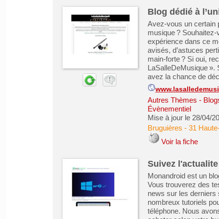
Blog dédié à l’u
Avez-vous un certain p
musique ? Souhaitez-v
expérience dans ce mo
avisés, d’astuces pert
main-forte ? Si oui, r
LaSalleDeMusique ». Su
avez la chance de déco
www.lasalledemus
Autres Thèmes - Blogs
Évènementiel
Mise à jour le 28/04/2
Bruguières
-
31 Haute
Voir la fiche
Suivez l'actualit
Monandroid est un blo
Vous trouverez des tes
news sur les dernier
nombreux tutoriels pou
téléphone. Nous avons