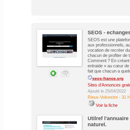
SEOS - echanges
SEOS est une platefor
aux professionnels, au
vocation de recréer du 
chacun de profiter de t
Comment ? En créant u
entraide » au cœur de 
fait que chacun a quelq
seos-france.org
Sites d'Annonces grat
Ajouté le 25/04/2022
Rieux-Volvestre
-
31 
Voir la fiche
Utilref l'annuair
naturel.