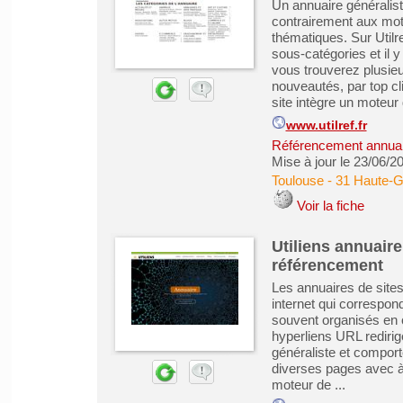
Un annuaire généraliste
contrairement aux mot
thématiques. Sur Utilr
sous-catégories et il y
vous trouverez plusie
nouveautés, par top cl
site intègre un moteur 
www.utilref.fr
Référencement annuair
Mise à jour le 23/06/2
Toulouse
-
31 Haute-
Voir la fiche
Utiliens annuaire
référencement
Les annuaires de sites 
internet qui correspond
souvent organisés en 
hyperliens URL redirige
généraliste et comport
diverses pages avec à
moteur de ...