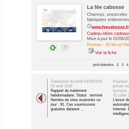
La fée cabosse
Charmez, ensorcelez et 
fabriquées entièrement
www.feecabosse.fr
Cadeau idées cadeau
Mise à jour le 02/06/2
Rennes
-
35 Ille-et-Vil
Voir la fiche
précédentes
2
3
4
Traitement du lundi 03/08/2026
Pourquoi 
03 août 2026
jamais be
Rapport du traitement
humains
hebdomadaire. Statut : terminé
31 juillet
Nombre de sites examinés ce
L'essor d
jour : 91. Ces soumissions
automati
gratuites dataient ...
Internet. 
intelligenc