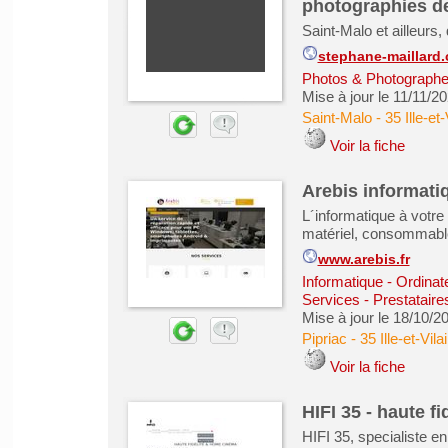
photographies de
Saint-Malo et ailleurs
stephane-maillard
Photos & Photograph
Mise à jour le 11/11/2
Saint-Malo
-
35 Ille-et-
Voir la fiche
Arebis informati
L´informatique à votre
matériel, consommables
www.arebis.fr
Informatique - Ordinat
Services - Prestataire
Mise à jour le 18/10/2
Pipriac
-
35 Ille-et-Vila
Voir la fiche
HIFI 35 - haute f
HIFI 35, specialiste e