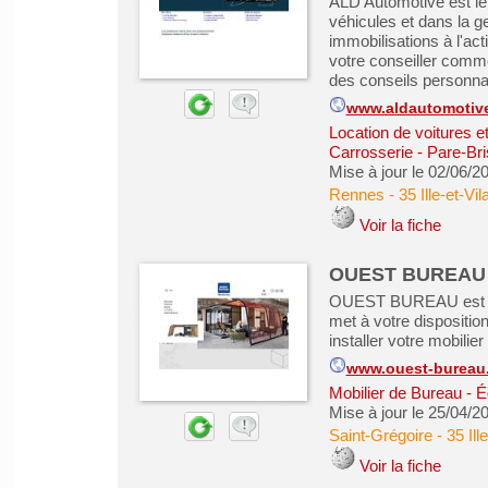
ALD Automotive est le
véhicules et dans la g
immobilisations à l'act
votre conseiller comme
des conseils personnali
www.aldautomotive.
Location de voitures et 
Carrosserie - Pare-Bri
Mise à jour le 02/06/2
Rennes
-
35 Ille-et-Vil
Voir la fiche
OUEST BUREAU
OUEST BUREAU est pr
met à votre dispositio
installer votre mobilie
www.ouest-bureau
Mobilier de Bureau - É
Mise à jour le 25/04/2
Saint-Grégoire
-
35 Ill
Voir la fiche