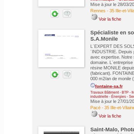
Mise à jour le 28/03/2
Rennes
-
35 Ille-et-Vil
Voir la fiche
Spécialiste en so
S.A.Monile
L´EXPERT DES SOL
´INDUSTRIE. Depuis p
avec expertise. Notre 
domaine. L´entreprise
résine MONILE depuis 
(fabricant). FONTAINE
000 m2/an de monile (
fontaine-sa.fr
Travaux Bâtiment - BTP - 
industrielle - Énergies
-
Ser
Mise à jour le 27/01/2
Pacé
-
35 Ille-et-Vilain
Voir la fiche
Saint-Malo, Phot