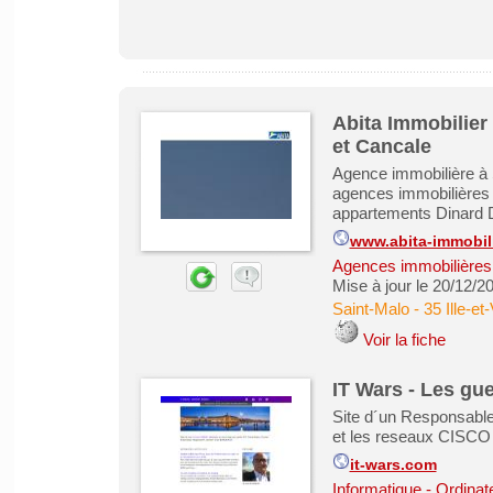
Abita Immobilier
et Cancale
Agence immobilière à S
agences immobilières
appartements Dinard D
www.abita-immobil
Agences immobilières -
Mise à jour le 20/12/2
Saint-Malo
-
35 Ille-et-
Voir la fiche
IT Wars - Les gu
Site d´un Responsable 
et les reseaux CISCO
it-wars.com
Informatique - Ordinat