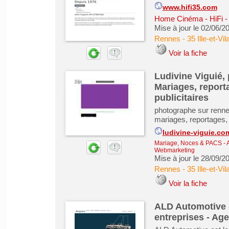
www.hifi35.com
Home Cinéma - HiFi - 
Mise à jour le 02/06/2
Rennes
-
35 Ille-et-Vil
Voir la fiche
Ludivine Viguié,
Mariages, reporta
publicitaires
photographe sur renne
mariages, reportages, 
ludivine-viguie.co
Mariage, Noces & PACS
-
A
Webmarketing
Mise à jour le 28/09/2
Rennes
-
35 Ille-et-Vil
Voir la fiche
ALD Automotive 
entreprises - Ag