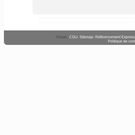
Focus :
CGU
-
Sitemap
-
Référencement Express
Politique de conf