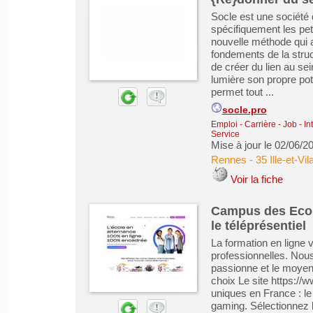
Socle est une société
spécifiquement les pet
nouvelle méthode qui a
fondements de la struct
de créer du lien au sei
lumière son propre pote
permet tout ...
socle.pro
Emploi - Carrière - Job - In
Service
Mise à jour le 02/06/2
Rennes
-
35 Ille-et-Vil
Voir la fiche
Campus des Ecole
le téléprésentiel
La formation en ligne 
professionnelles. Nous
passionne et le moyen 
choix Le site https:/
uniques en France : l
gaming. Sélectionnez l