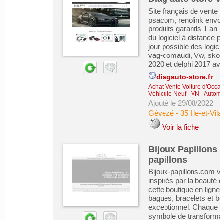
Site français de vente
psacom, renolink envoi 
produits garantis 1 an 
du logiciel à distance
jour possible des logi
vag-comaudi, Vw, skod
2020 et delphi 2017 ave
diagauto-store.fr
Achat-Vente Voiture d'Occa
Véhicule Neuf - VN
-
Automo
Ajouté le 29/08/2022
Gévezé
-
35 Ille-et-Vil
Voir la fiche
Bijoux Papillons 
papillons
Bijoux-papillons.com v
inspirés par la beauté 
cette boutique en ligne
bagues, bracelets et bo
exceptionnel. Chaque b
symbole de transforma