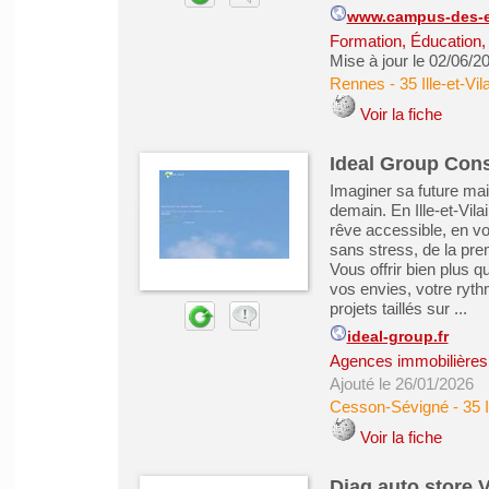
www.campus-des-ec
Formation, Éducation,
Mise à jour le 02/06/2
Rennes
-
35 Ille-et-Vil
Voir la fiche
Ideal Group Cons
Imaginer sa future ma
demain. En Ille-et-Vil
rêve accessible, en 
sans stress, de la pre
Vous offrir bien plus 
vos envies, votre rythm
projets taillés sur ...
ideal-group.fr
Agences immobilières -
Ajouté le 26/01/2026
Cesson-Sévigné
-
35 I
Voir la fiche
Diag auto store