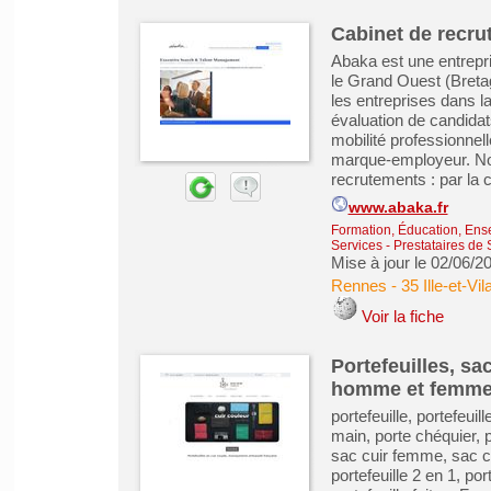
Cabinet de recru
Abaka est une entrepr
le Grand Ouest (Breta
les entreprises dans l
évaluation de candidats
mobilité professionne
marque-employeur. Nou
recrutements : par la c
www.abaka.fr
Formation, Éducation, Ens
Services - Prestataires de 
Mise à jour le 02/06/2
Rennes
-
35 Ille-et-Vil
Voir la fiche
Portefeuilles, sa
homme et femm
portefeuille, portefeui
main, porte chéquier, 
sac cuir femme, sac cu
portefeuille 2 en 1, por