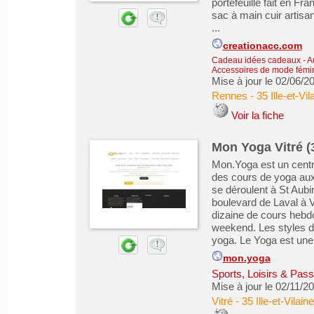
portefeuille fait en Fran
sac à main cuir artisana
...
creationacc.com
Cadeau idées cadeaux
-
A
Accessoires de mode fémi
Mise à jour le 02/06/2
Rennes
-
35 Ille-et-Vil
Voir la fiche
Mon Yoga Vitré (
Mon.Yoga est un centre
des cours de yoga aux 
se déroulent à St Aubi
boulevard de Laval à V
dizaine de cours hebd
weekend. Les styles de
yoga. Le Yoga est une 
mon.yoga
Sports, Loisirs & Pass
Mise à jour le 02/11/2
Vitré
-
35 Ille-et-Vilaine