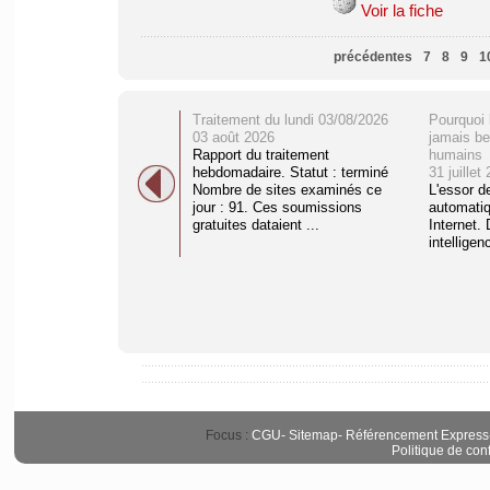
Voir la fiche
précédentes
7
8
9
1
Traitement du lundi 03/08/2026
Pourquoi 
03 août 2026
jamais be
Rapport du traitement
humains
hebdomadaire. Statut : terminé
31 juillet
Nombre de sites examinés ce
L'essor d
jour : 91. Ces soumissions
automati
gratuites dataient ...
Internet. 
intelligenc
Focus :
CGU
-
Sitemap
-
Référencement Express
Politique de conf