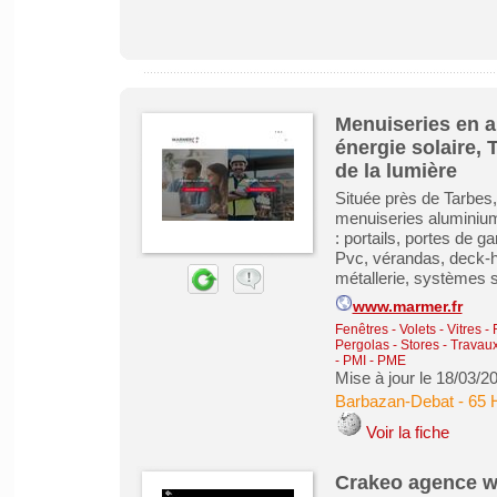
Menuiseries en a
énergie solaire, 
de la lumière
Située près de Tarbes,
menuiseries aluminiu
: portails, portes de 
Pvc, vérandas, deck-h
métallerie, systèmes so
www.marmer.fr
Fenêtres - Volets - Vitres -
Pergolas - Stores
-
Travaux
- PMI - PME
Mise à jour le 18/03/2
Barbazan-Debat
-
65 
Voir la fiche
Crakeo agence w