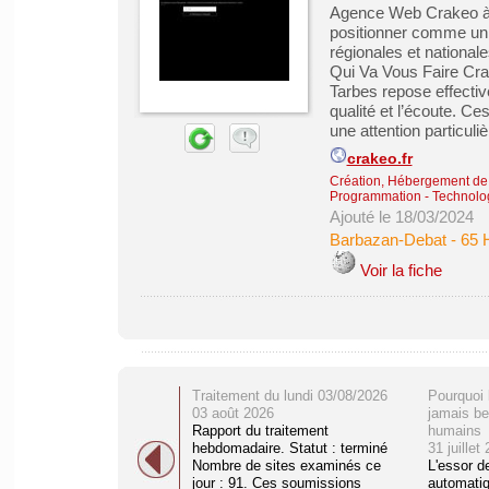
Agence Web Crakeo à T
positionner comme un p
régionales et nationa
Qui Va Vous Faire Cra
Tarbes repose effectiv
qualité et l’écoute. C
une attention particuliè
crakeo.fr
Création, Hébergement de s
Programmation - Technolog
Ajouté le 18/03/2024
Barbazan-Debat
-
65 
Voir la fiche
Traitement du lundi 03/08/2026
Pourquoi 
03 août 2026
jamais be
Rapport du traitement
humains
hebdomadaire. Statut : terminé
31 juillet
Nombre de sites examinés ce
L'essor d
jour : 91. Ces soumissions
automati