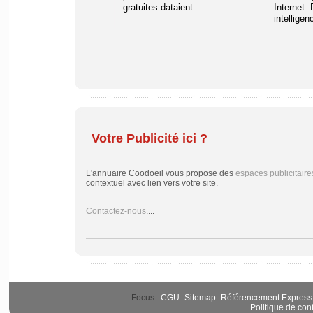
gratuites dataient ...
Internet. 
intelligenc
Votre Publicité ici ?
L'annuaire Coodoeil vous propose des
espaces publicitaire
contextuel avec lien vers votre site.
Contactez-nous
....
Focus :
CGU
-
Sitemap
-
Référencement Express
Politique de conf