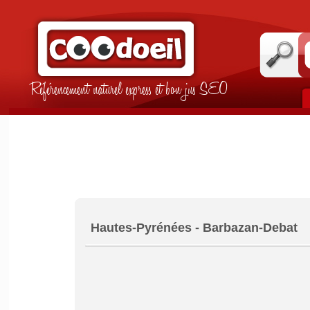
Référencement naturel express et bon jus SEO
Hautes-Pyrénées - Barbazan-Debat