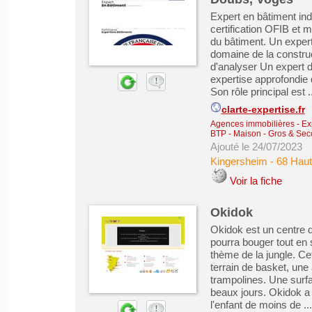
Expert en bâtiment in
certification OFIB et 
du bâtiment. Un expert
domaine de la construct
d'analyser Un expert d
expertise approfondie 
Son rôle principal est ..
clarte-expertise.fr
Agences immobilières - Exp
BTP - Maison - Gros & Se
Ajouté le 24/07/2023
Kingersheim
-
68 Haut
Voir la fiche
Okidok
Okidok est un centre d
pourra bouger tout en 
thème de la jungle. Ce
terrain de basket, une 
trampolines. Une surfac
beaux jours. Okidok a 
l'enfant de moins de ...