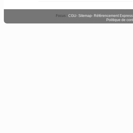
Focus :
CGU
-
Sitemap
-
Référencement Express
Politique de conf