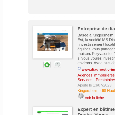
Entreprise de di
Basée à Kingersheim, 
Est, la société MS D
´investissement locati
équipes vous partagent
maison. Polyvalente, 
si vous voulez investi
environs. Avec plus de
www.diagnostic-i
Agences immobilières -
Services - Prestataire
Ajouté le 13/07/2023
Kingersheim
-
68 Haut
Voir la fiche
Expert en bâtimen
Doubs, Voges