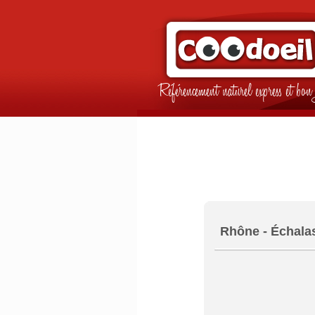
Référencement naturel express et b
Rhône - Échala