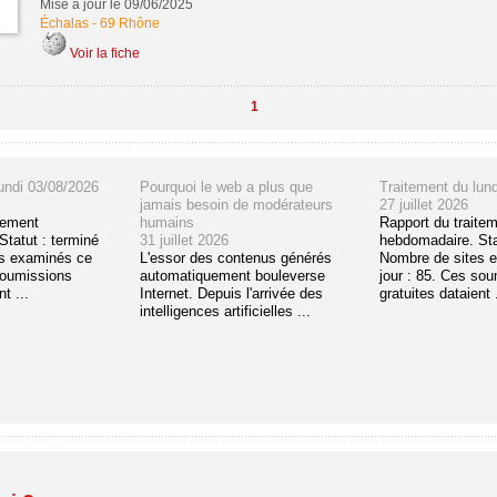
Mise à jour le 09/06/2025
Échalas
-
69 Rhône
Voir la fiche
1
undi 03/08/2026
Pourquoi le web a plus que
Traitement du lun
jamais besoin de modérateurs
27 juillet 2026
tement
humains
Rapport du traite
tatut : terminé
31 juillet 2026
hebdomadaire. Sta
s examinés ce
L'essor des contenus générés
Nombre de sites 
soumissions
automatiquement bouleverse
jour : 85. Ces so
t ...
Internet. Depuis l'arrivée des
gratuites dataient .
intelligences artificielles ...