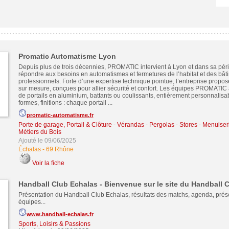
Promatic Automatisme Lyon
Depuis plus de trois décennies, PROMATIC intervient à Lyon et dans sa pér
répondre aux besoins en automatismes et fermetures de l’habitat et des bât
professionnels. Forte d’une expertise technique pointue, l’entreprise propos
sur mesure, conçues pour allier sécurité et confort. Les équipes PROMATIC 
de portails en aluminium, battants ou coulissants, entièrement personnalisa
formes, finitions : chaque portail ...
promatic-automatisme.fr
Porte de garage, Portail & Clôture
-
Vérandas - Pergolas - Stores
-
Menuiseri
Métiers du Bois
Ajouté le 09/06/2025
Échalas
-
69 Rhône
Voir la fiche
Handball Club Echalas - Bienvenue sur le site du Handball 
Présentation du Handball Club Echalas, résultats des matchs, agenda, prés
équipes...
www.handball-echalas.fr
Sports, Loisirs & Passions