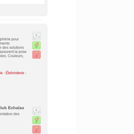
0
iphérie pour
iments
e des solutions
0
assurent la pose
bles. Couleurs,
0
e - Ébénisterie -
Club Echalas
0
entation des
0
0