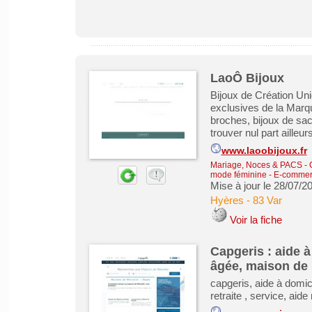
LaoÔ Bijoux
Bijoux de Création Uni
exclusives de la Marqu
broches, bijoux de sa
trouver nul part ailleurs
www.laoobijoux.fr
Mariage, Noces & PACS
-
mode féminine
-
E-commerc
Mise à jour le 28/07/2
Hyères
-
83 Var
Voir la fiche
Capgeris : aide à
âgée, maison de r
capgeris, aide à domic
retraite , service, aid