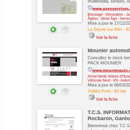
multimédia, seniors, r
www.axeoservices.
Bricolage - Décoration - Ja
Âgées - 3ème Âge
-
Servic
Mise à jour le 17/12/2
La Seyne-sur-Mer
-
83
Voir la fiche
Mounier automob
Consultez le stock tem
PACK MOUNIER
www.mounierauto
Achat-Vente Voiture d'Occa
Véhicule Neuf - VN
-
Automo
Mise à jour le 06/03/2
Solliès-Pont
-
83 Var
Voir la fiche
T.C.S. INFORMAT
Rocbaron, Garéoul
Bienvenue chez T.C.S