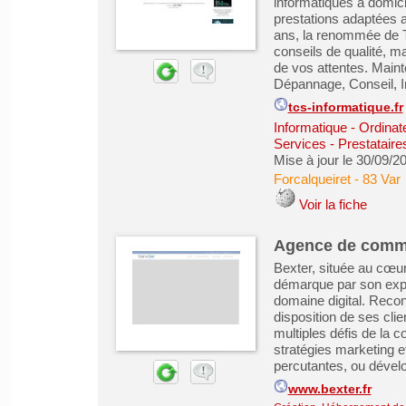
informatiques à domici
prestations adaptées a
ans, la renommée de T
conseils de qualité, 
de vos attentes. Main
Dépannage, Conseil, In
tcs-informatique.fr
Informatique - Ordinat
Services - Prestataire
Mise à jour le 30/09/2
Forcalqueiret
-
83 Var
Voir la fiche
Agence de commu
Bexter, située au cœu
démarque par son expe
domaine digital. Reco
disposition de ses cli
multiples défis de la
stratégies marketing e
percutantes, ou dévelo
www.bexter.fr