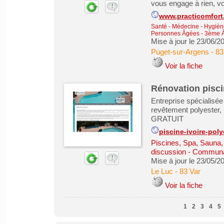
vous engage à rien, v
www.practicomfort.
Santé - Médecine - Hygiène
Personnes Âgées - 3ème 
Mise à jour le 23/06/2
Puget-sur-Argens
-
83
Voir la fiche
Rénovation piscin
Entreprise spécialisée 
revêtement polyester, 
GRATUIT
piscine-ivoire-pol
Piscines, Spa, Sauna
discussion - Commun
Mise à jour le 23/05/2
Le Luc
-
83 Var
Voir la fiche
1
2
3
4
5