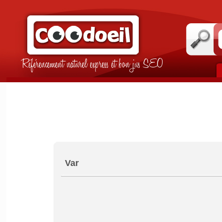
Référencement naturel express et bon jus SEO
Var