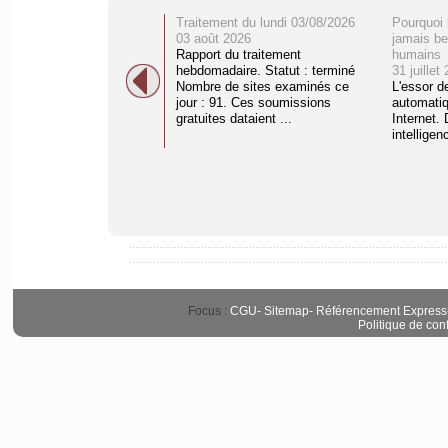
Traitement du lundi 03/08/2026
Pourquoi 
03 août 2026
jamais be
Rapport du traitement
humains
hebdomadaire. Statut : terminé
31 juillet
Nombre de sites examinés ce
L'essor d
jour : 91. Ces soumissions
automati
gratuites dataient ...
Internet. 
intelligenc
Focus :
CGU
-
Sitemap
-
Référencement Express
Politique de conf