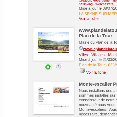
Création, Hébergement de s
netlinking
-
Webmasters
Mise à jour le 08/07/2
LA SEYNE SUR MER
Voir la fiche
www.plandelatour.
Plan de la Tour
Mairie du Plan de la T
www.leplandelatour.
Villes - Villages - M
Mise à jour le 21/03/2
Plan-de-la-Tour
-
83 V
Voir la fiche
Monte-escalier P
Nous installons des ap
sommes installés sur
connaisseur de notre
nouveauté nous vous p
Monte-escaliers. Vous 
nécessaire, demander