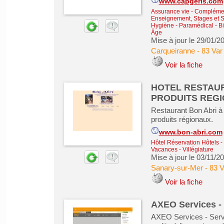
www.capgeris.com
Assurance vie - Complémen
Enseignement, Stages et 
Hygiène - Paramédical - Bi
Âge
Mise à jour le 29/01/2
Carqueiranne
-
83 Var
Voir la fiche
HOTEL RESTAUR
PRODUITS REG
Restaurant Bon Abri à 
produits régionaux.
www.bon-abri.com
Hôtel Réservation Hôtels
-
Vacances - Villégiature
Mise à jour le 03/11/2
Sanary-sur-Mer
-
83 V
Voir la fiche
AXEO Services - 
AXEO Services - Servi