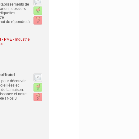
0
établissements de
arton : dossiers
étiquettes
0
tre
hui de répondre à
0
I - PME
-
Industrie
ce
officiel
0
e pour découvrir
oleillées et
 de la maison.
0
issance et notre
le ! Nos 3
0