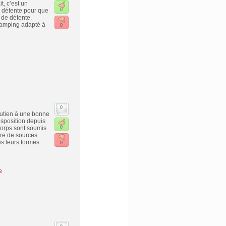
t, c’est un
e détente pour que
0
 de détente.
camping adapté à
0
0
outien à une bonne
isposition depuis
corps sont soumis
0
bre de sources
es leurs formes
0
e