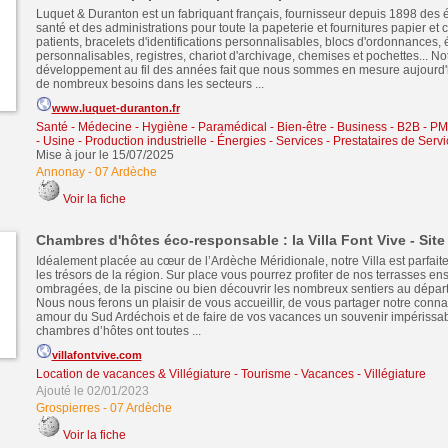
Luquet & Duranton est un fabriquant français, fournisseur depuis 1898 des 
santé et des administrations pour toute la papeterie et fournitures papier et c
patients, bracelets d'identifications personnalisables, blocs d'ordonnances, 
personnalisables, registres, chariot d'archivage, chemises et pochettes... No
développement au fil des années fait que nous sommes en mesure aujourd'
de nombreux besoins dans les secteurs ...
www.luquet-duranton.fr
Santé - Médecine - Hygiène - Paramédical - Bien-être
-
Business - B2B - PM
- Usine - Production industrielle - Énergies
-
Services - Prestataires de Servi
Mise à jour le 15/07/2025
Annonay
-
07 Ardèche
Voir la fiche
Chambres d'hôtes éco-responsable : la Villa Font Vive - Site 
Idéalement placée au cœur de l’Ardèche Méridionale, notre Villa est parfait
les trésors de la région. Sur place vous pourrez profiter de nos terrasses ens
ombragées, de la piscine ou bien découvrir les nombreux sentiers au départ
Nous nous ferons un plaisir de vous accueillir, de vous partager notre conna
amour du Sud Ardéchois et de faire de vos vacances un souvenir impérissab
chambres d’hôtes ont toutes ...
villafontvive.com
Location de vacances & Villégiature
-
Tourisme - Vacances - Villégiature
Ajouté le 02/01/2023
Grospierres
-
07 Ardèche
Voir la fiche