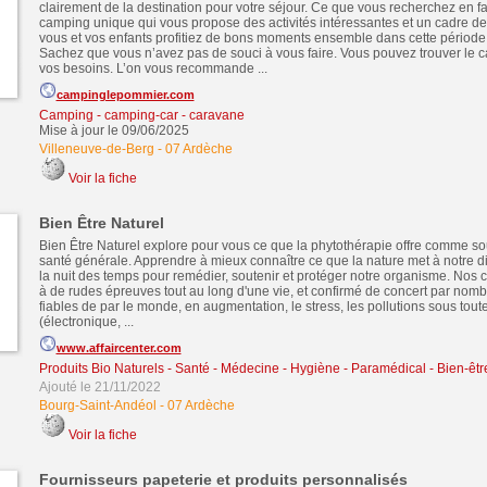
clairement de la destination pour votre séjour. Ce que vous recherchez en fai
camping unique qui vous propose des activités intéressantes et un cadre d
vous et vos enfants profitiez de bons moments ensemble dans cette période
Sachez que vous n’avez pas de souci à vous faire. Vous pouvez trouver le 
vos besoins. L’on vous recommande ...
campinglepommier.com
Camping - camping-car - caravane
Mise à jour le 09/06/2025
Villeneuve-de-Berg
-
07 Ardèche
Voir la fiche
Bien Être Naturel
Bien Être Naturel explore pour vous ce que la phytothérapie offre comme s
santé générale. Apprendre à mieux connaître ce que la nature met à notre d
la nuit des temps pour remédier, soutenir et protéger notre organisme. Nos 
à de rudes épreuves tout au long d'une vie, et confirmé de concert par nom
fiables de par le monde, en augmentation, le stress, les pollutions sous tout
(électronique, ...
www.affaircenter.com
Produits Bio Naturels
-
Santé - Médecine - Hygiène - Paramédical - Bien-êtr
Ajouté le 21/11/2022
Bourg-Saint-Andéol
-
07 Ardèche
Voir la fiche
Fournisseurs papeterie et produits personnalisés