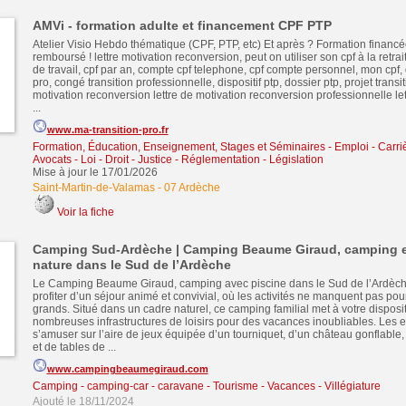
AMVi - formation adulte et financement CPF PTP
Atelier Visio Hebdo thématique (CPF, PTP, etc) Et après ? Formation financé
remboursé ! lettre motivation reconversion, peut on utiliser son cpf à la retrai
de travail, cpf par an, compte cpf telephone, cpf compte personnel, mon cpf, 
pro, congé transition professionnelle, dispositif ptp, dossier ptp, projet transit
motivation reconversion lettre de motivation reconversion professionnelle let
...
www.ma-transition-pro.fr
Formation, Éducation, Enseignement, Stages et Séminaires
-
Emploi - Carriè
Avocats - Loi - Droit - Justice - Réglementation - Législation
Mise à jour le 17/01/2026
Saint-Martin-de-Valamas
-
07 Ardèche
Voir la fiche
Camping Sud-Ardèche | Camping Beaume Giraud, camping e
nature dans le Sud de l’Ardèche
Le Camping Beaume Giraud, camping avec piscine dans le Sud de l’Ardèche
profiter d’un séjour animé et convivial, où les activités ne manquent pas pour d
grands. Situé dans un cadre naturel, ce camping familial met à votre disposi
nombreuses infrastructures de loisirs pour des vacances inoubliables. Les e
s’amuser sur l’aire de jeux équipée d’un tourniquet, d’un château gonflable,
et de tables de ...
www.campingbeaumegiraud.com
Camping - camping-car - caravane
-
Tourisme - Vacances - Villégiature
Ajouté le 18/11/2024