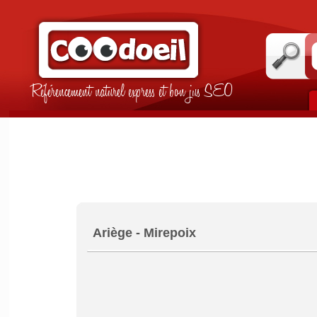
Référencement naturel express et bon jus SEO
Ariège - Mirepoix