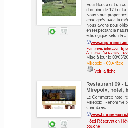
Equi Nosce est un cent
domaine de 17 hectare
Nous vous proposons d
enseignés avec la mét
Nous avons pour object
en respectant la natur
éthologique selon la ...
www.equinosce.c
Formation, Éducation, Ens
Animaux - Agriculture - Él
Mise à jour le 08/05/2
Mirepoix
-
09 Ariège
Voir la fiche
Restaurant 09 - 
Mirepoix, hotel, 
Le Commerce hotel res
Mirepoix. Renommé pour
chambres.
www.le-commerce.f
Hôtel Réservation Hôt
bouche