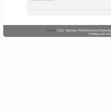
Focus :
CGU
-
Sitemap
-
Référencement Express
Politique de conf