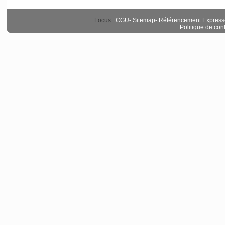
Focus :
CGU
-
Sitemap
-
Référencement Express
Politique de conf