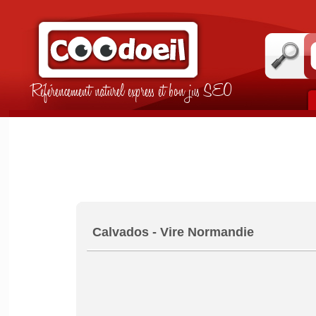
Référencement naturel express et bon jus SEO
Calvados - Vire Normandie