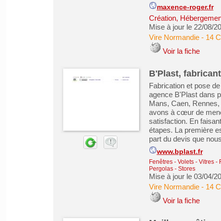
maxence-roger.fr
Création, Hébergement 
Mise à jour le 22/08/2
Vire Normandie
-
14 C
Voir la fiche
B'Plast, fabrican
Fabrication et pose de
agence B'Plast dans pl
Mans, Caen, Rennes, R
avons à cœur de mener
satisfaction. En faisan
étapes. La première est
part du devis que nous
www.bplast.fr
Fenêtres - Volets - Vitres -
Pergolas - Stores
Mise à jour le 03/04/2
Vire Normandie
-
14 C
Voir la fiche