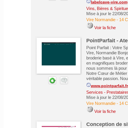
labelcave-vire.com
Vins, Bières & Spiritu
Mise à jour le 22/08/2
Vire Normandie
-
14 C
Voir la fiche
PointParfait - At
Point Parfait : Votre S
Vire, Normandie Bonjou
broderie basé à Vire,
en magnifiques broder
nous sommes là pour r
Notre Cœur de Métier L
véritable passion. Nous
www.pointparfait.fr
Services - Prestataire
Mise à jour le 22/08/2
Vire Normandie
-
14 C
Voir la fiche
Conception de si