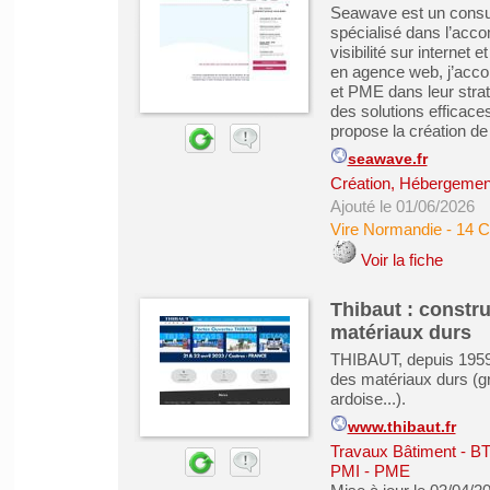
Seawave est un consu
spécialisé dans l’acc
visibilité sur internet
en agence web, j’acc
et PME dans leur straté
des solutions efficaces
propose la création de 
seawave.fr
Création, Hébergement 
Ajouté le 01/06/2026
Vire Normandie
-
14 C
Voir la fiche
Thibaut : constru
matériaux durs
THIBAUT, depuis 1959, 
des matériaux durs (gr
ardoise...).
www.thibaut.fr
Travaux Bâtiment - B
PMI - PME