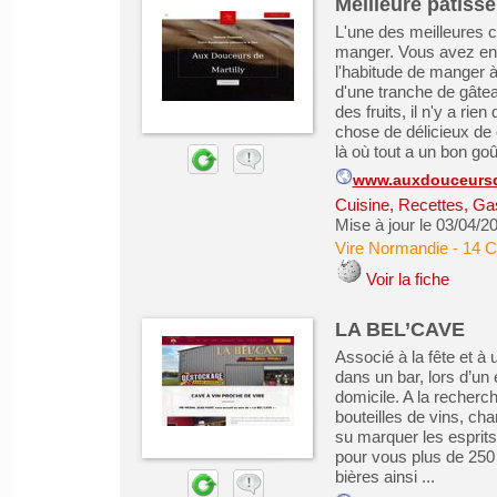
Meilleure pâtisse
L'une des meilleures c
manger. Vous avez en
l'habitude de manger à
d'une tranche de gâtea
des fruits, il n'y a ri
chose de délicieux de 
là où tout a un bon goût
www.auxdouceursde
Cuisine, Recettes, Ga
Mise à jour le 03/04/2
Vire Normandie
-
14 C
Voir la fiche
LA BEL’CAVE
Associé à la fête et à 
dans un bar, lors d’un
domicile. A la recherc
bouteilles de vins, ch
su marquer les esprit
pour vous plus de 250
bières ainsi ...