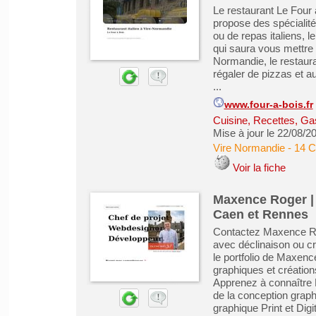
Le restaurant Le Four 
propose des spécialité
ou de repas italiens, l
qui saura vous mettre 
Normandie, le restaura
régaler de pizzas et a
...
www.four-a-bois.fr
Cuisine, Recettes, Ga
Mise à jour le 22/08/2
Vire Normandie
-
14 C
Voir la fiche
Maxence Roger | 
Caen et Rennes
Contactez Maxence Rog
avec déclinaison ou cr
le portfolio de Maxenc
graphiques et créatio
Apprenez à connaître
de la conception grap
graphique Print et Digit