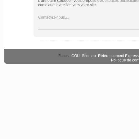
L'annuaire Coodoeil vous propose des
espaces publicitaire
contextuel avec lien vers votre site.
Contactez-nous
....
Focus :
CGU
-
Sitemap
-
Référencement Express
Politique de conf