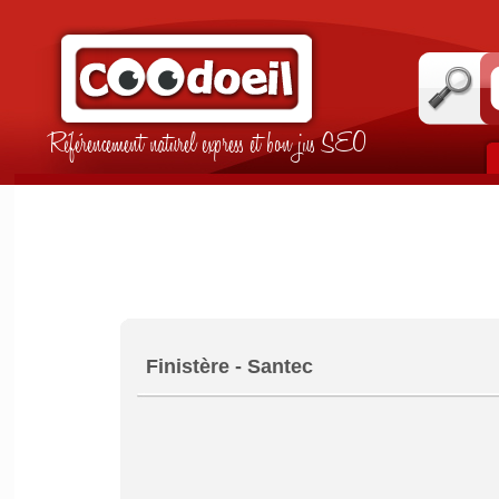
Référencement naturel express et bon jus SEO
Finistère - Santec