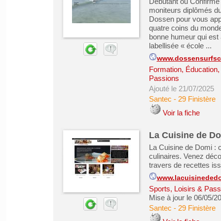
Débutant ou Confirmé -
moniteurs diplômés du b
Dossen pour vous appr
quatre coins du monde,
bonne humeur qui est au
labellisée « école ...
www.dossensurfsch
Formation, Éducation,
Passions
Ajouté le 21/07/2025
Santec
-
29 Finistère
Voir la fiche
La Cuisine de D
La Cuisine de Domi : c
culinaires. Venez déco
travers de recettes i
www.lacuisinededo
Sports, Loisirs & Pass
Mise à jour le 06/05/2
Santec
-
29 Finistère