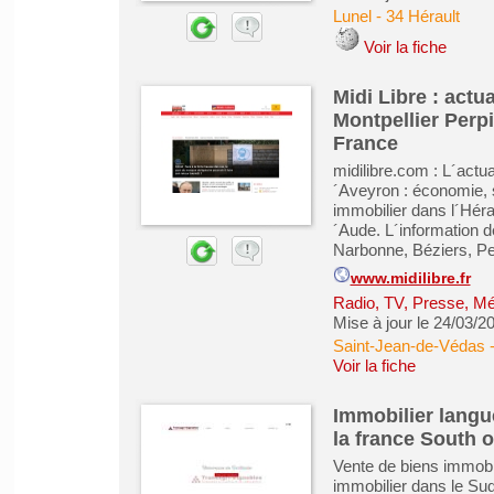
Lunel
-
34 Hérault
Voir la fiche
Midi Libre : actu
Montpellier Perp
France
midilibre.com : L´actu
´Aveyron : économie, s
immobilier dans l´Hérau
´Aude. L´information d
Narbonne, Béziers, Pe
www.midilibre.fr
Radio, TV, Presse, M
Mise à jour le 24/03/2
Saint-Jean-de-Védas
Voir la fiche
Immobilier langu
la france South o
Vente de biens immobi
immobilier dans le Sud