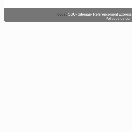
Focus :
CGU
-
Sitemap
-
Référencement Express
Politique de conf