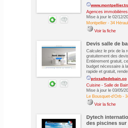
www.montpellier.tr
Agences immobilières -
Mise à jour le 02/12/2
Montpellier
-
34 Héraul
Voir la fiche
Devis salle de ba
Calculez le prix de la
gratuitement des devis
Entièrement gratuit, c
budget nécessaire à la
rapide et gratuit, rend
prixsalledebain.co
Cuisine - Salle de Bai
Mise à jour le 03/05/2
Le Bousquet-d'Orb
-
3
Voir la fiche
Dytech internatio
des piscines sur