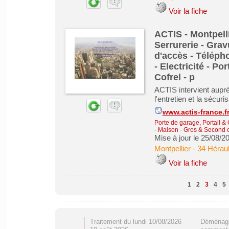
Voir la fiche
ACTIS - Montpelli
Serrurerie - Grav
d'accès - Télépho
- Electricité - Por
Cofrel - p
ACTIS intervient auprè
l'entretien et la sécuri
www.actis-france.f
Porte de garage, Portail & 
- Maison - Gros & Second
Mise à jour le 25/08/2
Montpellier
-
34 Héraul
Voir la fiche
1
2
3
4
5
Traitement du lundi 10/08/2026
Déménage