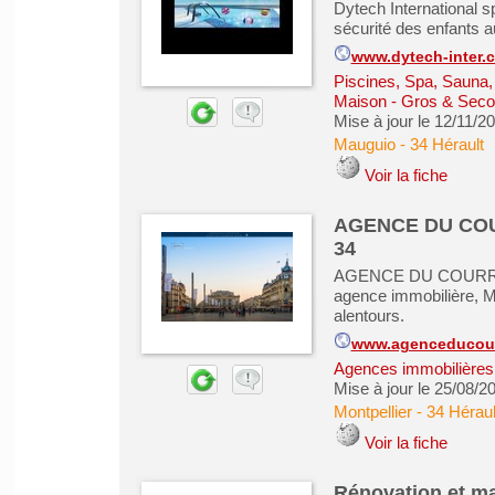
Dytech International sp
sécurité des enfants a
www.dytech-inter.
Piscines, Spa, Sauna
Maison - Gros & Sec
Mise à jour le 12/11/2
Mauguio
-
34 Hérault
Voir la fiche
AGENCE DU COUR
34
AGENCE DU COURREAU
agence immobilière, 
alentours.
www.agenceducour
Agences immobilières -
Mise à jour le 25/08/2
Montpellier
-
34 Héraul
Voir la fiche
Rénovation et ma