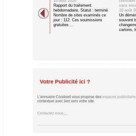
10 août 2026
comment o
Rapport du traitement
sans enc
hebdomadaire. Statut : terminé
10 août 2
Nombre de sites examinés ce
Un démén
jour : 112. Ces soumissions
souvent b
gratuites ...
changemen
cartons, l
Votre Publicité ici ?
L'annuaire Coodoeil vous propose des
espaces publicitaire
contextuel avec lien vers votre site.
Contactez-nous
....