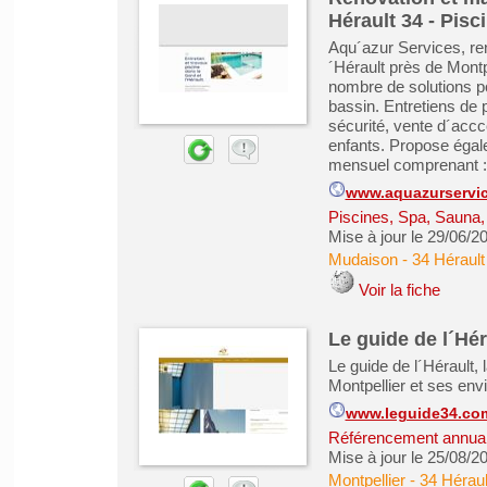
Hérault 34 - Pisc
Aqu´azur Services, ren
´Hérault près de Montp
nombre de solutions po
bassin. Entretiens de 
sécurité, vente d´acc
enfants. Propose égal
mensuel comprenant : la
www.aquazurservic
Piscines, Spa, Sauna
Mise à jour le 29/06/2
Mudaison
-
34 Hérault
Voir la fiche
Le guide de l´Hér
Le guide de l´Hérault, 
Montpellier et ses env
www.leguide34.co
Référencement annuair
Mise à jour le 25/08/2
Montpellier
-
34 Héraul