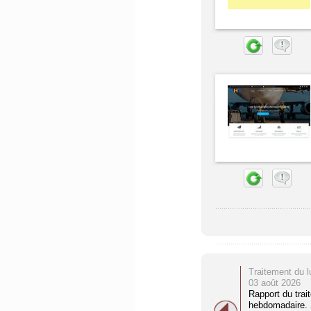
Traitement du l
03 août 2026
Rapport du trai
hebdomadaire. S