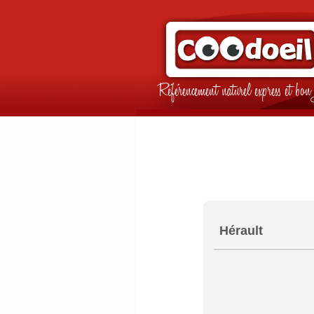
Référencement naturel express et b
Hérault