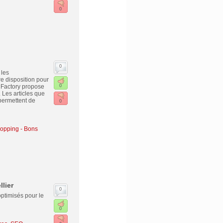
0
0
 les
re disposition pour
 Factory propose
0
. Les articles que
permettent de
0
opping - Bons
lier
0
ptimisés pour le
0