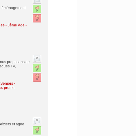
u déménagement
0
0
gées - 3ème Âge
-
0
 vous proposons de
casques TV,
0
0
 Seniors -
es promo
0
béziers et agde
0