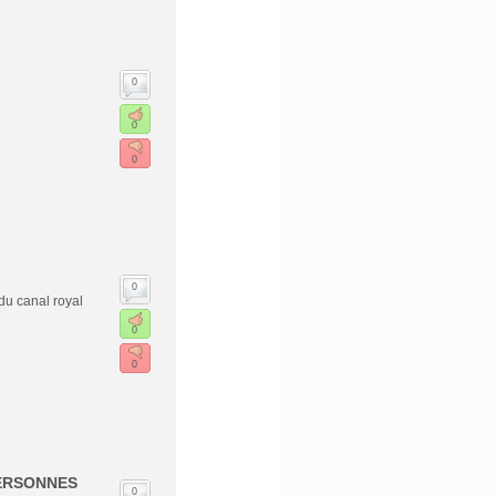
0
0
0
0
du canal royal
0
0
PERSONNES
0