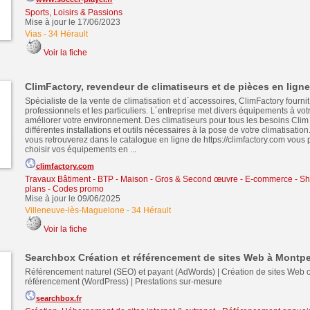
Sports, Loisirs & Passions
Mise à jour le 17/06/2023
Vias
-
34 Hérault
Voir la fiche
ClimFactory, revendeur de climatiseurs et de pièces en ligne
Spécialiste de la vente de climatisation et d´accessoires, ClimFactory fournit
professionnels et les particuliers. L´entreprise met divers équipements à vot
améliorer votre environnement. Des climatiseurs pour tous les besoins Clim
différentes installations et outils nécessaires à la pose de votre climatisation
vous retrouverez dans le catalogue en ligne de https://climfactory.com vous 
choisir vos équipements en ...
climfactory.com
Travaux Bâtiment - BTP - Maison - Gros & Second œuvre
-
E-commerce - Sh
plans - Codes promo
Mise à jour le 09/06/2025
Villeneuve-lès-Maguelone
-
34 Hérault
Voir la fiche
Searchbox Création et référencement de sites Web à Montpel
Référencement naturel (SEO) et payant (AdWords) | Création de sites Web o
référencement (WordPress) | Prestations sur-mesure
searchbox.fr