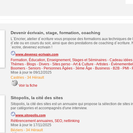
Devenir écrivain, stage, formation, coaching
L´Encrier, atelier d´ecriture vous propose des formations aux techniques de l
d´ete ou en cours du soir, ainsi que des prestations de coaching d´ecriture. 
´ecrire, devenez ecrivain !
www.devenez-ecrivain.com
Formation, Éducation, Enseignement, Stages et Séminaires
-
Cadeau idées
Thèmes - Blogs - Divers - Sites perso
-
Art & Culture - Artistes - Évènementie
Boomers - Seniors - Personnes Âgées - 3ème Âge
-
Business - B2B - PMI -
Mise à jour le 09/12/2025
Castries
-
34 Hérault
Voir la fiche
Sitopolis, la cité des sites
Sitopolis, la cité des sites est un annuaire qui propose la sélection de sites 
par catégories et accompagnés d'une interview.
www.sitopolis.com
Référencement annuaires, SEO, netlinking
Mise à jour le 17/11/2025
Béziers
-
34 Hérault