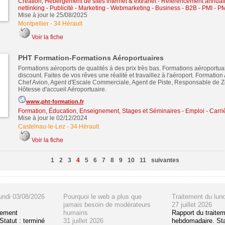
Création, Hébergement de sites internet & extranet
-
Référencement annuair
netlinking
-
Publicité - Marketing - Webmarketing
-
Business - B2B - PMI - P
Mise à jour le 25/08/2025
Montpellier
-
34 Hérault
Voir la fiche
PHT Formation-Formations Aéroportuaires
Formations aéroports de qualités à des prix très bas. Formations aéroportuai
discount. Faites de vos rêves une réalité et travaillez à l'aéroport. Formation 
Chef Avion, Agent d'Escale Commerciale, Agent de Piste, Responsable de Z
Hôtesse d'accueil Aéroportuaire.
www.pht-formation.fr
Formation, Éducation, Enseignement, Stages et Séminaires
-
Emploi - Carriè
Mise à jour le 02/12/2024
Castelnau-le-Lez
-
34 Hérault
Voir la fiche
1
2
3
4
5
6
7
8
9
10
11
suivantes
undi 03/08/2026
Pourquoi le web a plus que
Traitement du lun
jamais besoin de modérateurs
27 juillet 2026
tement
humains
Rapport du traite
tatut : terminé
31 juillet 2026
hebdomadaire. Sta