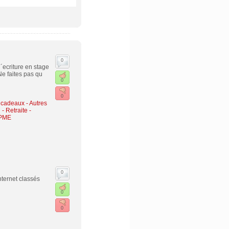
0
´ecriture en stage
Ne faites pas qu
0
0
 cadeaux
-
Autres
l
-
Retraite -
 PME
0
internet classés
0
0