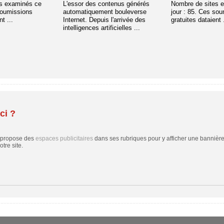
s examinés ce
L'essor des contenus générés
Nombre de sites 
soumissions
automatiquement bouleverse
jour : 85. Ces so
t ...
Internet. Depuis l'arrivée des
gratuites dataient .
intelligences artificielles ...
ci ?
 propose des
espaces publicitaires
dans ses rubriques pour y afficher une bannière,
tre site.