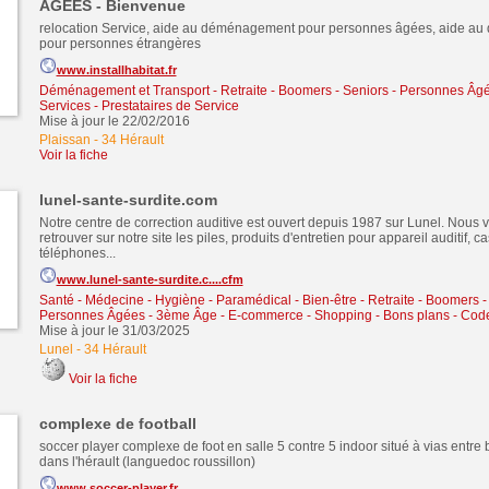
AGEES - Bienvenue
relocation Service, aide au déménagement pour personnes âgées, aide a
pour personnes étrangères
www.installhabitat.fr
Déménagement et Transport
-
Retraite - Boomers - Seniors - Personnes Â
Services - Prestataires de Service
Mise à jour le 22/02/2016
Plaissan
-
34 Hérault
Voir la fiche
lunel-sante-surdite.com
Notre centre de correction auditive est ouvert depuis 1987 sur Lunel. Nous
retrouver sur notre site les piles, produits d'entretien pour appareil auditif, 
téléphones...
www.lunel-sante-surdite.c....cfm
Santé - Médecine - Hygiène - Paramédical - Bien-être
-
Retraite - Boomers -
Personnes Âgées - 3ème Âge
-
E-commerce - Shopping - Bons plans - Cod
Mise à jour le 31/03/2025
Lunel
-
34 Hérault
Voir la fiche
complexe de football
soccer player complexe de foot en salle 5 contre 5 indoor situé à vias entre 
dans l'hérault (languedoc roussillon)
www.soccer-player.fr