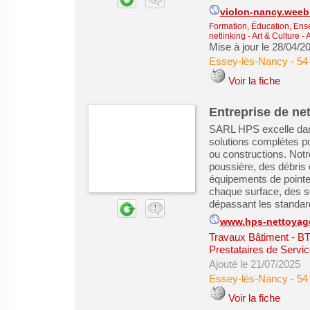
violon-nancy.weeb
Formation, Éducation, Ens
netlinking
-
Art & Culture - 
Mise à jour le 28/04/2
Essey-lès-Nancy
-
54
Voir la fiche
Entreprise de ne
SARL HPS excelle dans
solutions complètes p
ou constructions. Notre
poussière, des débris e
équipements de point
chaque surface, des s
dépassant les standard
www.hps-nettoyage
Travaux Bâtiment - B
Prestataires de Servic
Ajouté le 21/07/2025
Essey-lès-Nancy
-
54
Voir la fiche