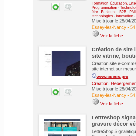
Formation, Éducation, Ens
Programmation - Technolog
être
-
Business - B2B - PMI
technologies - Innovation 
Mise à jour le 28/04/2
Essey-lès-Nancy
-
54
Voir la fiche
Création de site 
site vitrine, bou
Création site e-commer
site internet sur mesu
www.coeos.pro
Création, Hébergement 
Mise à jour le 28/04/2
Essey-lès-Nancy
-
54
Voir la fiche
Lettreshop signal
gravure décor vé
LettreShop Signalétique