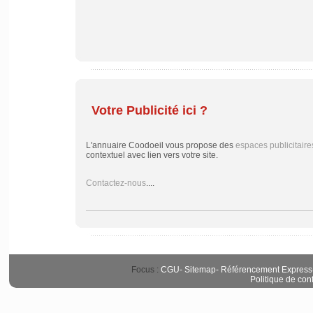
Votre Publicité ici ?
L'annuaire Coodoeil vous propose des
espaces publicitaire
contextuel avec lien vers votre site.
Contactez-nous
....
Focus :
CGU
-
Sitemap
-
Référencement Express
Politique de conf