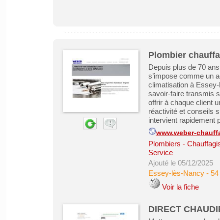
Plombier chauffa
Depuis plus de 70 an
s’impose comme un act
climatisation à Essey-
savoir-faire transmis 
offrir à chaque client 
réactivité et conseils
intervient rapidement p
www.weber-chauffa
Plombiers - Chauffagist
Service
Ajouté le 05/12/2025
Essey-lès-Nancy
-
54
Voir la fiche
DIRECT CHAUD