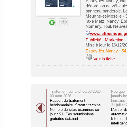
Essey-les-Nancy, Nancy
décoration de véhicule
panneau banderole. Let
Meurthe-et-Moselle - 5
´axe Metz, Nancy, Epi
Nomeny, Toul, Neuves
www.lettreshopsig
Publicité - Marketing
Mise à jour le 16/12/2
Essey-lès-Nancy
-
54
Voir la fiche
Traitement du lundi 03/08/2026
Pourquoi 
03 août 2026
jamais be
Rapport du traitement
humains
hebdomadaire. Statut : terminé
31 juillet
Nombre de sites examinés ce
L'essor d
jour : 91. Ces soumissions
automati
gratuites dataient ...
Internet. 
intelligenc