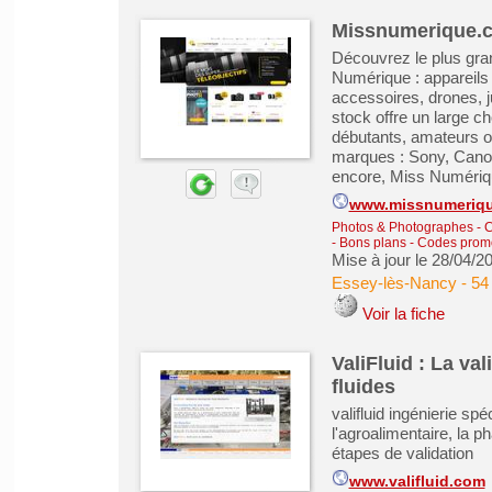
Missnumerique.co
Découvrez le plus gra
Numérique : appareils 
accessoires, drones, j
stock offre un large c
débutants, amateurs ou
marques : Sony, Canon
encore, Miss Numériqu
www.missnumeriq
Photos & Photographes
-
C
- Bons plans - Codes prom
Mise à jour le 28/04/2
Essey-lès-Nancy
-
54
Voir la fiche
ValiFluid : La va
fluides
valifluid ingénierie s
l'agroalimentaire, la 
étapes de validation
www.valifluid.com