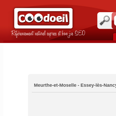
Référencement naturel express et bon jus SEO
Meurthe-et-Moselle - Essey-lès-Nanc