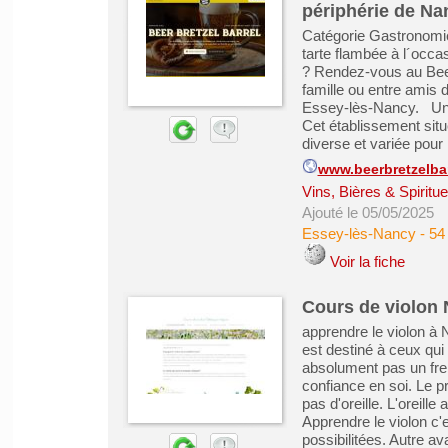
périphérie de Na
Catégorie Gastronomie/
tarte flambée à l´occa
? Rendez-vous au Beer
famille ou entre amis 
Essey-lès-Nancy. Un 
Cet établissement sit
diverse et variée pour .
www.beerbretzelbar
Vins, Bières & Spiritu
Ajouté le 05/05/2025
Essey-lès-Nancy
-
54
Voir la fiche
Cours de violon N
apprendre le violon à 
est destiné à ceux qui 
absolument pas un frei
confiance en soi. Le p
pas d'oreille. L'oreill
Apprendre le violon c
possibilitées. Autre av