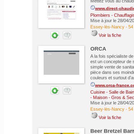
Mettez vous au chaud 
www.direct-chaudi
Plombiers - Chauffagist
Mise à jour le 28/04/2
Essey-lès-Nancy
-
54
Voir la fiche
ORCA
A la fois spécialiste d
est un concepteur de 
simple vente de sanita
pièce dans ses moindre
couleurs et surtout d'as
www.orca-france.
Cuisine - Salle de Bai
- Maison - Gros & Se
Mise à jour le 28/04/2
Essey-lès-Nancy
-
54
Voir la fiche
Beer Bretzel Barr