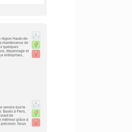
0
n région Hauts-de-
la maintenance de
ez quelques
0
ance, dépannage et
ux entreprises,
0
0
e service tout le
. Basés à Flers,
vrant de
0
intérieur grâce à
t précision. Nous
0