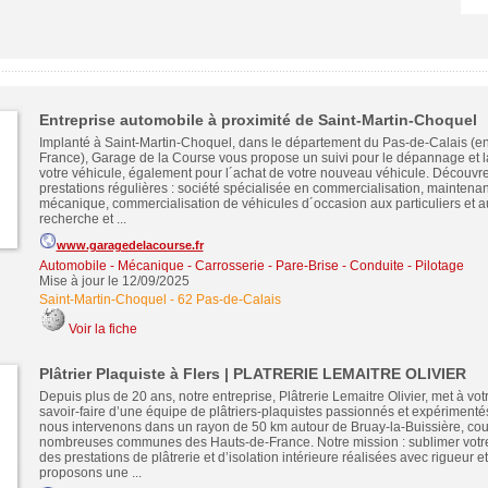
Entreprise automobile à proximité de Saint-Martin-Choquel
Implanté à Saint-Martin-Choquel, dans le département du Pas-de-Calais (e
France), Garage de la Course vous propose un suivi pour le dépannage et 
votre véhicule, également pour l´achat de votre nouveau véhicule. Découvr
prestations régulières : société spécialisée en commercialisation, mainten
mécanique, commercialisation de véhicules d´occasion aux particuliers et a
recherche et ...
www.garagedelacourse.fr
Automobile - Mécanique - Carrosserie - Pare-Brise - Conduite - Pilotage
Mise à jour le 12/09/2025
Saint-Martin-Choquel
-
62 Pas-de-Calais
Voir la fiche
Plâtrier Plaquiste à Flers | PLATRERIE LEMAITRE OLIVIER
Depuis plus de 20 ans, notre entreprise, Plâtrerie Lemaitre Olivier, met à votr
savoir-faire d’une équipe de plâtriers-plaquistes passionnés et expérimentés
nous intervenons dans un rayon de 50 km autour de Bruay-la-Buissière, cou
nombreuses communes des Hauts-de-France. Notre mission : sublimer votre 
des prestations de plâtrerie et d’isolation intérieure réalisées avec rigueur e
proposons une ...