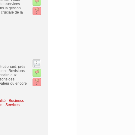
des services
0
ns la gestion
cruciale de la
0
0
nt-Léonard, près
prise Révisions
ssaire aux
0
osons des
vateur ou encore
0
lité
-
Business -
on
-
Services -