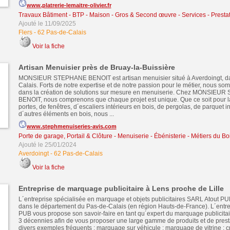
www.platrerie-lemaitre-olivier.fr
Travaux Bâtiment - BTP - Maison - Gros & Second œuvre
-
Services - Presta
Ajouté le 11/09/2025
Flers
-
62 Pas-de-Calais
Voir la fiche
Artisan Menuisier près de Bruay-la-Buissière
MONSIEUR STEPHANE BENOIT est artisan menuisier situé à Averdoingt, da
Calais. Forts de notre expertise et de notre passion pour le métier, nous so
dans la création de solutions sur mesure en menuiserie. Chez MONSIEU
BENOIT, nous comprenons que chaque projet est unique. Que ce soit pour la
portes, de fenêtres, d´escaliers intérieurs en bois, de pergolas, de parquet int
d´autres éléments en bois, nous ...
www.stephmenuiseries-avis.com
Porte de garage, Portail & Clôture
-
Menuiserie - Ébénisterie - Métiers du Bo
Ajouté le 25/01/2024
Averdoingt
-
62 Pas-de-Calais
Voir la fiche
Entreprise de marquage publicitaire à Lens proche de Lille
L´entreprise spécialisée en marquage et objets publicitaires SARL Atout PUB
dans le département du Pas-de-Calais (en région Hauts-de-France). L´entr
PUB vous propose son savoir-faire en tant qu´expert du marquage publicitai
3 décennies afin de vous proposer une large gamme de produits et de pres
divers exemples fréquents : marquage sur véhicule ; marquage de vitrine ; c