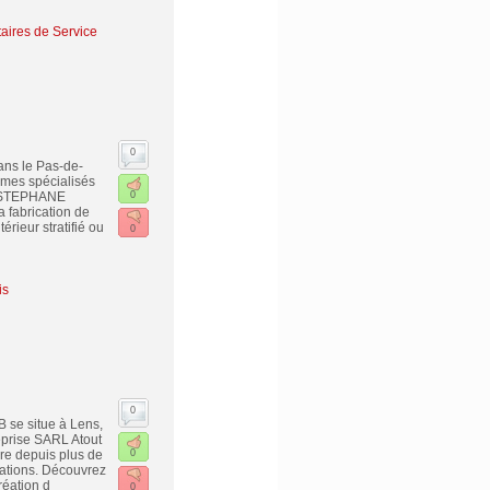
taires de Service
0
ns le Pas-de-
mmes spécialisés
R STEPHANE
0
 fabrication de
érieur stratifié ou
0
is
0
 se situe à Lens,
eprise SARL Atout
re depuis plus de
0
tations. Découvrez
réation d
0