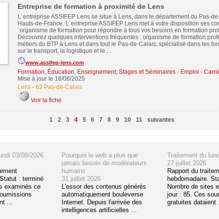
Entreprise de formation à proximité de Lens
L´entreprise ASSIFEP Lens se situe à Lens, dans le département du Pas-de-
Hauts-de-France. L´entreprise ASSIFEP Lens met à votre disposition ses c
´organisme de formation pour répondre à tous vos besoins en formation pro
Découvrez quelques interventions fréquentes : organisme de formation prof
métiers du BTP à Lens et dans tout le Pas-de-Calais, spécialisé dans les fo
sur le transport, la logistique et le ...
www.assifep-lens.com
Formation, Éducation, Enseignement, Stages et Séminaires
-
Emploi - Carriè
Mise à jour le 18/06/2025
Lens
-
62 Pas-de-Calais
Voir la fiche
1
2
3
4
5
6
7
8
9
10
11
suivantes
undi 03/08/2026
Pourquoi le web a plus que
Traitement du lun
jamais besoin de modérateurs
27 juillet 2026
tement
humains
Rapport du traite
tatut : terminé
31 juillet 2026
hebdomadaire. Sta
s examinés ce
L'essor des contenus générés
Nombre de sites 
soumissions
automatiquement bouleverse
jour : 85. Ces so
t ...
Internet. Depuis l'arrivée des
gratuites dataient .
intelligences artificielles ...