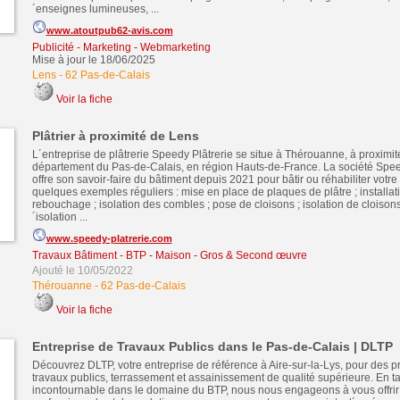
´enseignes lumineuses, ...
www.atoutpub62-avis.com
Publicité - Marketing - Webmarketing
Mise à jour le 18/06/2025
Lens
-
62 Pas-de-Calais
Voir la fiche
Plâtrier à proximité de Lens
L´entreprise de plâtrerie Speedy Plâtrerie se situe à Thérouanne, à proximit
département du Pas-de-Calais, en région Hauts-de-France. La société Spee
offre son savoir-faire du bâtiment depuis 2021 pour bâtir ou réhabiliter votre
quelques exemples réguliers : mise en place de plaques de plâtre ; installat
rebouchage ; isolation des combles ; pose de cloisons ; isolation de cloisons
´isolation ...
www.speedy-platrerie.com
Travaux Bâtiment - BTP - Maison - Gros & Second œuvre
Ajouté le 10/05/2022
Thérouanne
-
62 Pas-de-Calais
Voir la fiche
Entreprise de Travaux Publics dans le Pas-de-Calais | DLTP
Découvrez DLTP, votre entreprise de référence à Aire-sur-la-Lys, pour des p
travaux publics, terrassement et assainissement de qualité supérieure. En t
incontournable dans le domaine du BTP, nous nous engageons à vous offrir