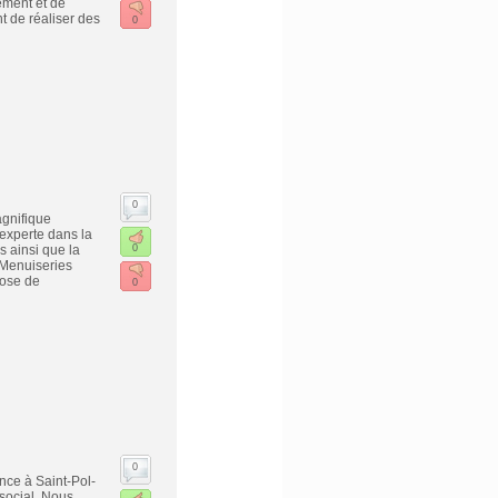
ement et de
t de réaliser des
0
0
agnifique
experte dans la
s ainsi que la
0
 Menuiseries
pose de
0
0
nce à Saint-Pol-
 social. Nous