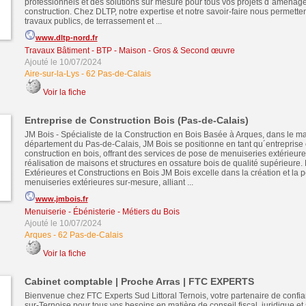
professionnels et des solutions sur mesure pour tous vos projets d´aménag
construction. Chez DLTP, notre expertise et notre savoir-faire nous permetten
travaux publics, de terrassement et ...
www.dltp-nord.fr
Travaux Bâtiment - BTP - Maison - Gros & Second œuvre
Ajouté le 10/07/2024
Aire-sur-la-Lys
-
62 Pas-de-Calais
Voir la fiche
Entreprise de Construction Bois (Pas-de-Calais)
JM Bois - Spécialiste de la Construction en Bois Basée à Arques, dans le m
département du Pas-de-Calais, JM Bois se positionne en tant qu´entreprise 
construction en bois, offrant des services de pose de menuiseries extérieure
réalisation de maisons et structures en ossature bois de qualité supérieure.
Extérieures et Constructions en Bois JM Bois excelle dans la création et la 
menuiseries extérieures sur-mesure, alliant ...
www.jmbois.fr
Menuiserie - Ébénisterie - Métiers du Bois
Ajouté le 10/07/2024
Arques
-
62 Pas-de-Calais
Voir la fiche
Cabinet comptable | Proche Arras | FTC EXPERTS
Bienvenue chez FTC Experts Sud Littoral Ternois, votre partenaire de confia
sur-Ternoise pour tous vos besoins en matière de conseil fiscal, juridique et