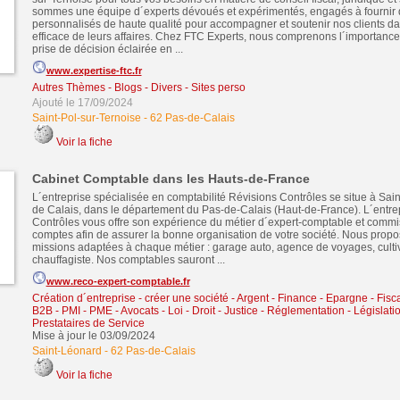
sommes une équipe d´experts dévoués et expérimentés, engagés à fournir 
personnalisés de haute qualité pour accompagner et soutenir nos clients da
efficace de leurs affaires. Chez FTC Experts, nous comprenons l´importance 
prise de décision éclairée en ...
www.expertise-ftc.fr
Autres Thèmes - Blogs - Divers - Sites perso
Ajouté le 17/09/2024
Saint-Pol-sur-Ternoise
-
62 Pas-de-Calais
Voir la fiche
Cabinet Comptable dans les Hauts-de-France
L´entreprise spécialisée en comptabilité Révisions Contrôles se situe à Sai
de Calais, dans le département du Pas-de-Calais (Haut-de-France). L´entre
Contrôles vous offre son expérience du métier d´expert-comptable et commi
comptes afin de assurer la bonne organisation de votre société. Nous prop
missions adaptées à chaque métier : garage auto, agence de voyages, culti
chauffagiste. Nos comptables sauront ...
www.reco-expert-comptable.fr
Création d´entreprise - créer une société
-
Argent - Finance - Epargne - Fisca
B2B - PMI - PME
-
Avocats - Loi - Droit - Justice - Réglementation - Législati
Prestataires de Service
Mise à jour le 03/09/2024
Saint-Léonard
-
62 Pas-de-Calais
Voir la fiche