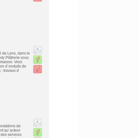
0
é de Lens, dans le
dy Plâtrerie vous
 maison. Voici
0
ion d´enduits de
 ; travaux d
0
0
restations de
ant qu´acteur
 des services
0