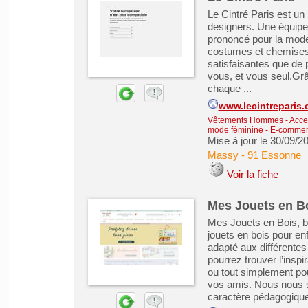
Le Cintré Paris est un
designers. Une équipe 
prononcé pour la mode"
costumes et chemises 
satisfaisantes que de 
vous, et vous seul. ​G
chaque ...
www.lecintreparis
Vêtements Hommes - Acce
mode féminine
-
E-commerc
Mise à jour le 30/09/2
Massy
-
91 Essonne
Voir la fiche
Mes Jouets en B
Mes Jouets en Bois, bo
jouets en bois pour en
adapté aux différentes
pourrez trouver l’insp
ou tout simplement pou
vos amis. Nous nous s
caractère pédagogique 