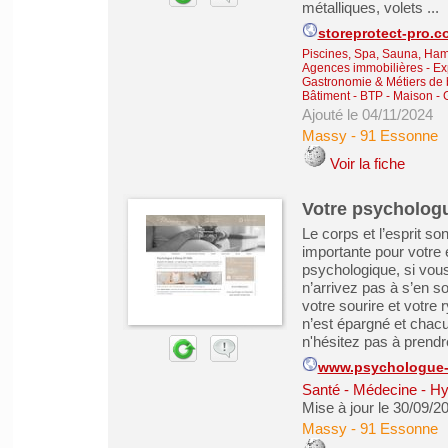
métalliques, volets ...
storeprotect-pro.c
Piscines, Spa, Sauna, Ha
Agences immobilières - Exp
Gastronomie & Métiers de
Bâtiment - BTP - Maison -
Ajouté le 04/11/2024
Massy
-
91 Essonne
Voir la fiche
Votre psychologu
Le corps et l’esprit so
importante pour votre 
psychologique, si vous
n’arrivez pas à s’en s
votre sourire et votre
n’est épargné et chac
n'hésitez pas à prendre
www.psychologue-
Santé - Médecine - Hy
Mise à jour le 30/09/2
Massy
-
91 Essonne