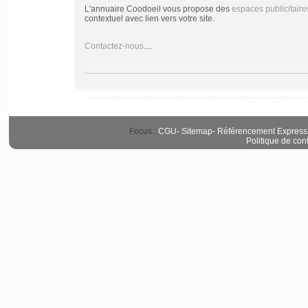
L'annuaire Coodoeil vous propose des
espaces publicitaire
contextuel avec lien vers votre site.
Contactez-nous
....
Focus :
CGU
-
Sitemap
-
Référencement Express
Politique de conf