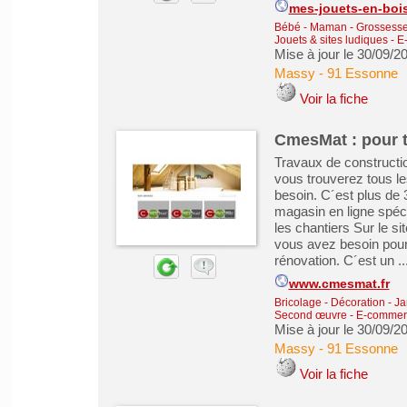
mes-jouets-en-boi
Bébé - Maman - Grossesse -
Jouets & sites ludiques
-
E
Mise à jour le 30/09/2
Massy
-
91 Essonne
Voir la fiche
CmesMat : pour 
Travaux de constructi
vous trouverez tous le
besoin. C´est plus de 
magasin en ligne spéc
les chantiers Sur le 
vous avez besoin pour 
rénovation. C´est un ..
www.cmesmat.fr
Bricolage - Décoration - Ja
Second œuvre
-
E-commerc
Mise à jour le 30/09/2
Massy
-
91 Essonne
Voir la fiche