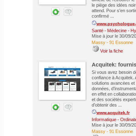
le piège des idées noi
attend. Pour s’en sorti
confirmé ...
www.psychologue-a
Santé - Médecine - Hy
Mise à jour le 30/09/2
Massy
-
91 Essonne
Voir la fiche
Acquitek: fourni
Si vous avez besoin de 
confiance à Acquitek. 
solutions avancées et
données, d’instrumenta
en effet en collaborat
et des sociétés expert
d’obtenir des ...
www.acquitek.fr
Informatique - Ordinat
Mise à jour le 30/09/2
Massy
-
91 Essonne