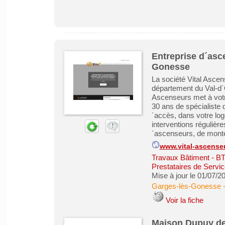
Entreprise d´asc
Gonesse
La société Vital Asce
département du Val-d´O
Ascenseurs met à votr
30 ans de spécialiste de
´accès, dans votre lo
interventions régulièr
´ascenseurs, de monte-
www.vital-ascenseu
Travaux Bâtiment - B
Prestataires de Servic
Mise à jour le 01/07/2
Garges-lès-Gonesse
Voir la fiche
Maison Dupuy de L