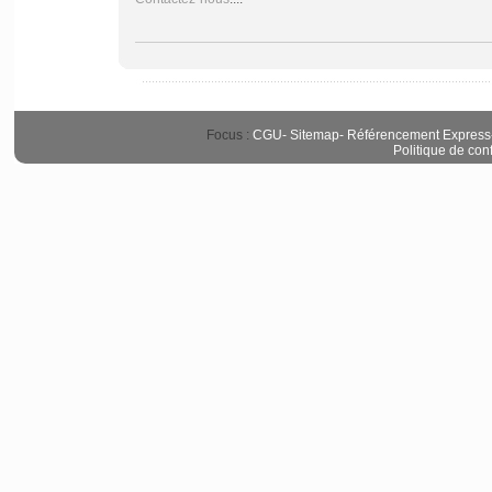
Focus :
CGU
-
Sitemap
-
Référencement Express
Politique de conf