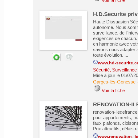
Voir la fiche
H.D.Securite pri
Haute Dissuasion Sécur
autonome. Nous sommes
surveillance, de l’inte
exigences de chacun. N
en harmonie avec votre
savons nous adapter ave
toute évolution. ...
www.hd-securite.
Sécurité, Surveillanc
Mise à jour le 01/07/2
Garges-lès-Gonesse
Voir la fiche
RENOVATION-I
renovation-iledefrance
pour appartements, mai
faux plafonds, cloisons
Prix attractifs, délais 
www.renovation-ile