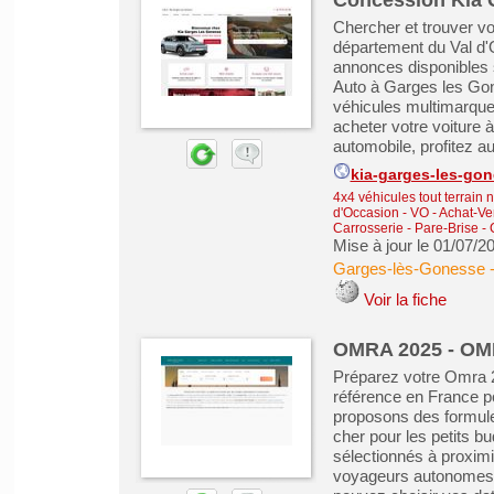
Concession Kia 
Chercher et trouver v
département du Val d'
annonces disponibles 
Auto à Garges les Gon
véhicules multimarque
acheter votre voiture 
automobile, profitez aus
kia-garges-les-go
4x4 véhicules tout terrain 
d'Occasion - VO
-
Achat-Ve
Carrosserie - Pare-Brise - 
Mise à jour le 01/07/2
Garges-lès-Gonesse
Voir la fiche
OMRA 2025 - OMR
Préparez votre Omra 2
référence en France po
proposons des formules
cher pour les petits 
sélectionnés à proximi
voyageurs autonomes. 