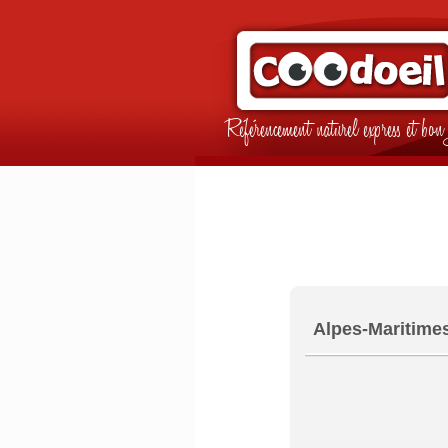
Référencement naturel express et b
Alpes-Maritime