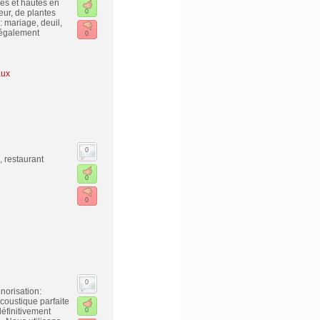
es et hautes en
eur, de plantes
0
: mariage, deuil,
z également
0
aux
0
, restaurant
0
0
0
norisation:
coustique parfaite
éfinitivement
0