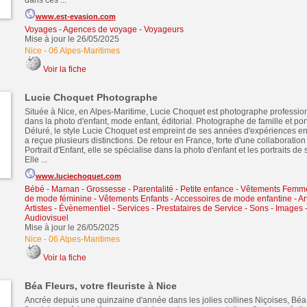
dans ces ...
www.est-evasion.com
Voyages - Agences de voyage - Voyageurs
Mise à jour le 26/05/2025
Nice
-
06 Alpes-Maritimes
Voir la fiche
Lucie Choquet Photographe
Située à Nice, en Alpes-Maritime, Lucie Choquet est photographe profession
dans la photo d'enfant, mode enfant, éditorial. Photographe de famille et port
Déluré, le style Lucie Choquet est empreint de ses années d'expériences e
a reçue plusieurs distinctions. De retour en France, forte d'une collaborati
Portrait d'Enfant, elle se spécialise dans la photo d'enfant et les portraits de 
Elle ...
www.luciechoquet.com
Bébé - Maman - Grossesse - Parentalité - Petite enfance
-
Vêtements Femme
de mode féminine
-
Vêtements Enfants - Accessoires de mode enfantine
-
Ar
Artistes - Évènementiel
-
Services - Prestataires de Service
-
Sons - Images -
Audiovisuel
Mise à jour le 26/05/2025
Nice
-
06 Alpes-Maritimes
Voir la fiche
Béa Fleurs, votre fleuriste à Nice
Ancrée depuis une quinzaine d'année dans les jolies collines Niçoises, Béa