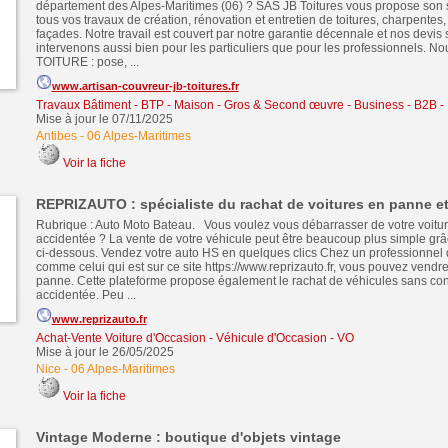
département des Alpes-Maritimes (06) ? SAS JB Toitures vous propose son s
tous vos travaux de création, rénovation et entretien de toitures, charpentes,
façades. Notre travail est couvert par notre garantie décennale et nos devis 
intervenons aussi bien pour les particuliers que pour les professionnels. No
TOITURE : pose, ...
www.artisan-couvreur-jb-toitures.fr
Travaux Bâtiment - BTP - Maison - Gros & Second œuvre
-
Business - B2B -
Mise à jour le 07/11/2025
Antibes
-
06 Alpes-Maritimes
Voir la fiche
REPRIZAUTO : spécialiste du rachat de voitures en panne e
Rubrique : Auto Moto Bateau. Vous voulez vous débarrasser de votre voitu
accidentée ? La vente de votre véhicule peut être beaucoup plus simple grâ
ci-dessous. Vendez votre auto HS en quelques clics Chez un professionnel 
comme celui qui est sur ce site https://www.reprizauto.fr, vous pouvez vendr
panne. Cette plateforme propose également le rachat de véhicules sans con
accidentée. Peu ...
www.reprizauto.fr
Achat-Vente Voiture d'Occasion - Véhicule d'Occasion - VO
Mise à jour le 26/05/2025
Nice
-
06 Alpes-Maritimes
Voir la fiche
Vintage Moderne : boutique d'objets vintage