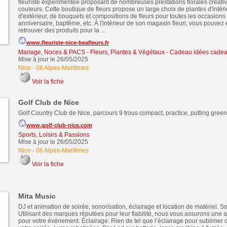
fleuriste expérimentée proposant de nombreuses prestations florales créativ
couleurs. Cette boutique de fleurs propose un large choix de plantes d'intéri
d'extérieur, de bouquets et compositions de fleurs pour toutes les occasions 
anniversaire, baptême, etc. À l'intérieur de son magasin fleuri, vous pouve
retrouver des produits pour la ...
www.fleuriste-nice-beafleurs.fr
Mariage, Noces & PACS
-
Fleurs, Plantes & Végétaux
-
Cadeau idées cade
Mise à jour le 26/05/2025
Nice
-
06 Alpes-Maritimes
Voir la fiche
Golf Club de Nice
Golf Country Club de Nice, parcours 9 trous compact, practice, putting green
www.golf-club-nice.com
Sports, Loisirs & Passions
Mise à jour le 26/05/2025
Nice
-
06 Alpes-Maritimes
Voir la fiche
Mita Music
DJ et animation de soirée, sonorisation, éclairage et location de matériel. So
Utilisant des marques réputées pour leur fiabilité, nous vous assurons une a
pour votre événement. Éclairage: Rien de tel que l’éclairage pour sublimer d