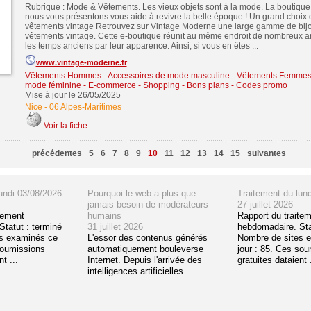
Rubrique : Mode & Vêtements. Les vieux objets sont à la mode. La boutique 
nous vous présentons vous aide à revivre la belle époque ! Un grand choix d
vêtements vintage Retrouvez sur Vintage Moderne une large gamme de bijo
vêtements vintage. Cette e-boutique réunit au même endroit de nombreux ar
les temps anciens par leur apparence. Ainsi, si vous en êtes ...
www.vintage-moderne.fr
Vêtements Hommes - Accessoires de mode masculine
-
Vêtements Femmes 
mode féminine
-
E-commerce - Shopping - Bons plans - Codes promo
Mise à jour le 26/05/2025
Nice
-
06 Alpes-Maritimes
Voir la fiche
précédentes
5
6
7
8
9
10
11
12
13
14
15
suivantes
undi 03/08/2026
Pourquoi le web a plus que
Traitement du lun
jamais besoin de modérateurs
27 juillet 2026
tement
humains
Rapport du traite
tatut : terminé
31 juillet 2026
hebdomadaire. Sta
s examinés ce
L'essor des contenus générés
Nombre de sites 
soumissions
automatiquement bouleverse
jour : 85. Ces so
t ...
Internet. Depuis l'arrivée des
gratuites dataient .
intelligences artificielles ...