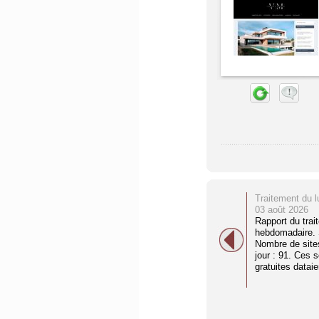
Traitement du l
03 août 2026
Rapport du trai
hebdomadaire. S
Nombre de site
jour : 91. Ces 
gratuites dataien