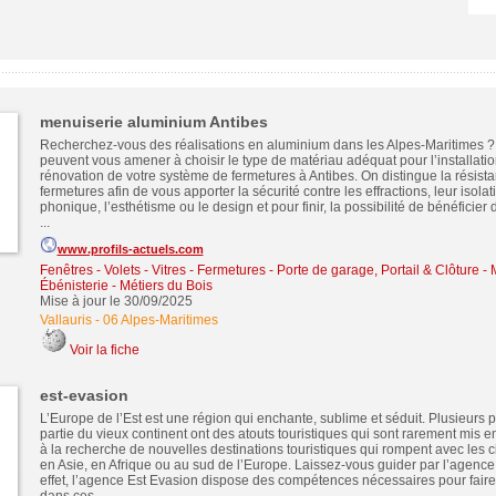
menuiserie aluminium Antibes
Recherchez-vous des réalisations en aluminium dans les Alpes-Maritimes ? 
peuvent vous amener à choisir le type de matériau adéquat pour l’installati
rénovation de votre système de fermetures à Antibes. On distingue la résist
fermetures afin de vous apporter la sécurité contre les effractions, leur isola
phonique, l’esthétisme ou le design et pour finir, la possibilité de bénéficier 
...
www.profils-actuels.com
Fenêtres - Volets - Vitres - Fermetures
-
Porte de garage, Portail & Clôture
-
Ébénisterie - Métiers du Bois
Mise à jour le 30/09/2025
Vallauris
-
06 Alpes-Maritimes
Voir la fiche
est-evasion
L’Europe de l’Est est une région qui enchante, sublime et séduit. Plusieurs 
partie du vieux continent ont des atouts touristiques qui sont rarement mis e
à la recherche de nouvelles destinations touristiques qui rompent avec les ci
en Asie, en Afrique ou au sud de l’Europe. Laissez-vous guider par l’agence
effet, l’agence Est Evasion dispose des compétences nécessaires pour fair