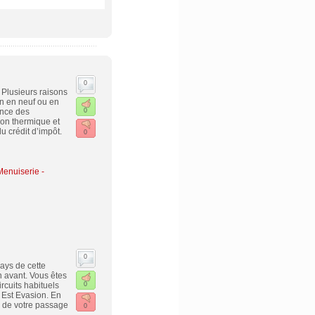
0
Plusieurs raisons
on en neuf ou en
ance des
0
tion thermique et
du crédit d’impôt.
0
Menuiserie -
0
pays de cette
n avant. Vous êtes
rcuits habituels
0
 Est Evasion. En
e de votre passage
0