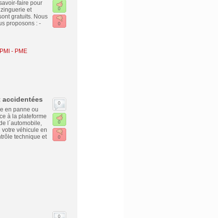
avoir-faire pour
 zinguerie et
0
sont gratuits. Nous
us proposons : -
0
 PMI - PME
t accidentées
0
re en panne ou
ce à la plateforme
de l´automobile,
0
e votre véhicule en
trôle technique et
0
0