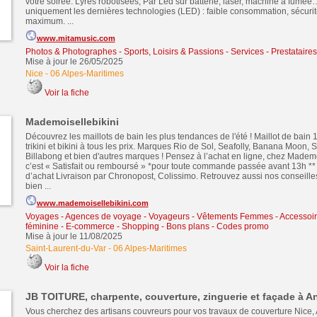
votre soirée. Lyres robotisées, Par Led sur batterie, laser, machine à fumée
uniquement les dernières technologies (LED) : faible consommation, sécurit
maximum. ...
www.mitamusic.com
Photos & Photographes
-
Sports, Loisirs & Passions
-
Services - Prestataire
Mise à jour le 26/05/2025
Nice
-
06 Alpes-Maritimes
Voir la fiche
Mademoisellebikini
Découvrez les maillots de bain les plus tendances de l'été ! Maillot de bain 1
trikini et bikini à tous les prix. Marques Rio de Sol, Seafolly, Banana Moon, 
Billabong et bien d'autres marques ! Pensez à l’achat en ligne, chez Mademoi
c’est « Satisfait ou remboursé » *pour toute commande passée avant 13h ** 
d’achat Livraison par Chronopost, Colissimo. Retrouvez aussi nos conseille
bien ...
www.mademoisellebikini.com
Voyages - Agences de voyage - Voyageurs
-
Vêtements Femmes - Accessoi
féminine
-
E-commerce - Shopping - Bons plans - Codes promo
Mise à jour le 11/08/2025
Saint-Laurent-du-Var
-
06 Alpes-Maritimes
Voir la fiche
JB TOITURE, charpente, couverture, zinguerie et façade à An
Vous cherchez des artisans couvreurs pour vos travaux de couverture Nice, 