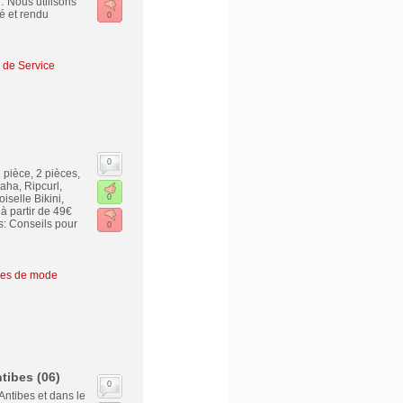
… Nous utilisons
é et rendu
0
s de Service
0
 pièce, 2 pièces,
Saha, Ripcurl,
selle Bikini,
0
à partir de 49€
s: Conseils pour
0
res de mode
tibes (06)
0
Antibes et dans le