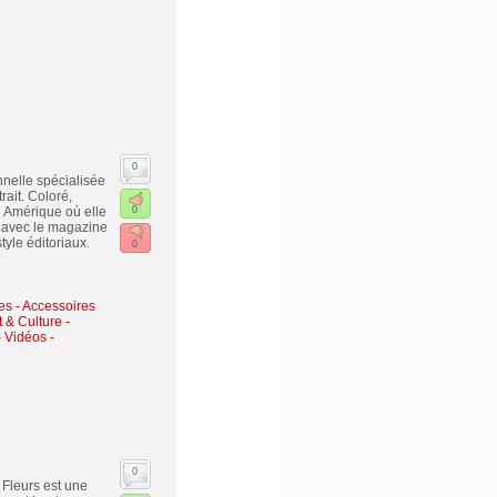
0
nelle spécialisée
rait. Coloré,
n Amérique où elle
0
on avec le magazine
style éditoriaux.
0
s - Accessoires
t & Culture -
 Vidéos -
0
 Fleurs est une