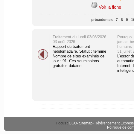
Voir la fiche
précédentes
7
8
9
1
Traitement du lundi 03/08/2026
Pourquoi 
03 août 2026
jamais be
Rapport du traitement
humains
hebdomadaire. Statut : terminé
31 juillet
Nombre de sites examinés ce
L'essor d
jour : 91. Ces soumissions
automati
gratuites dataient ...
Internet. 
intelligenc
Focus :
CGU
-
Sitemap
-
Référencement Express
Politique de conf