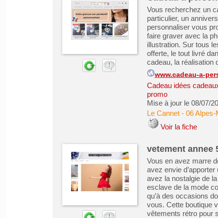
Vous recherchez un cad
particulier, un annivers
personnaliser vous pro
faire graver avec la ph
illustration. Sur tous 
offerte, le tout livré 
cadeau, la réalisation d
www.cadeau-a-pers
Cadeau idées cadeau
promo
Mise à jour le 08/07/2
Le Cannet
-
06 Alpes-
Voir la fiche
vetement annee 
Vous en avez marre de
avez envie d’apporter 
avez la nostalgie de l
esclave de la mode co
qu’à des occasions do
vous. Cette boutique v
vêtements rétro pour sa