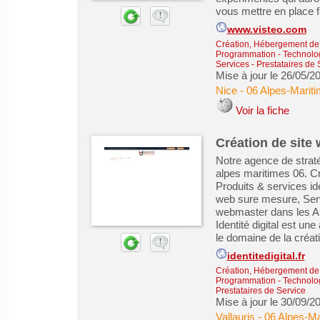
vous mettre en place fa
www.visteo.com
Création, Hébergement de s
Programmation - Technolog
Services - Prestataires de 
Mise à jour le 26/05/2
Nice
-
06 Alpes-Marit
Voir la fiche
Création de site
Notre agence de straté
alpes maritimes 06. 
Produits & services ide
web sure mesure, Servi
webmaster dans les A
Identité digital est un
le domaine de la créatio
identitedigital.fr
Création, Hébergement de s
Programmation - Technolog
Prestataires de Service
Mise à jour le 30/09/2
Vallauris
-
06 Alpes-Ma