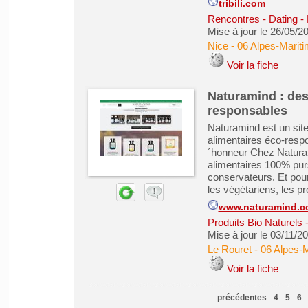
tribili.com
Rencontres - Dating -
Mise à jour le 26/05/2
Nice
-
06 Alpes-Marit
Voir la fiche
Naturamind : des
responsables
Naturamind est un si
alimentaires éco-respon
´honneur Chez Naturam
alimentaires 100% pur
conservateurs. Et pour
les végétariens, les pr
www.naturamind.
Produits Bio Naturels
Mise à jour le 03/11/2
Le Rouret
-
06 Alpes-
Voir la fiche
précédentes
4
5
6