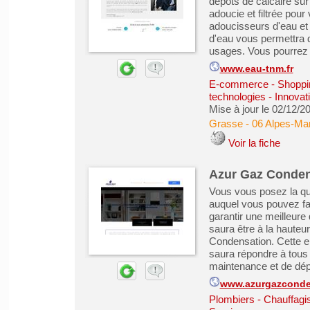
dépôts de calcaire su
adoucie et filtrée pour
adoucisseurs d'eau et d
d'eau vous permettra de
usages. Vous pourrez 
www.eau-tnm.fr
E-commerce - Shoppin
technologies - Innovat
Mise à jour le 02/12/2
Grasse
-
06 Alpes-Mar
Voir la fiche
Azur Gaz Conden
Vous vous posez la que
auquel vous pouvez fa
garantir une meilleure 
saura être à la hauteu
Condensation. Cette en
saura répondre à tous 
maintenance et de dép
www.azurgazconde
Plombiers - Chauffagist