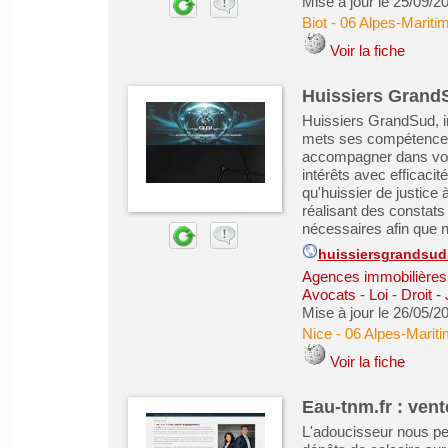
Mise à jour le 25/09/2
Biot
-
06 Alpes-Mariti
Voir la fiche
Huissiers GrandS
Huissiers GrandSud, i
mets ses compétences 
accompagner dans vos
intérêts avec efficaci
qu'huissier de justice
réalisant des constat
nécessaires afin que no
huissiersgrandsu
Agences immobilières -
Avocats - Loi - Droit -
Mise à jour le 26/05/2
Nice
-
06 Alpes-Marit
Voir la fiche
Eau-tnm.fr : vent
L'adoucisseur nous per