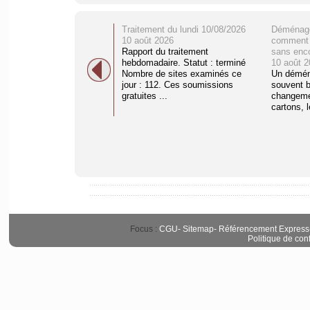
Traitement du lundi 10/08/2026
Déménage
10 août 2026
comment o
Rapport du traitement
sans enc
hebdomadaire. Statut : terminé
10 août 2
Nombre de sites examinés ce
Un démén
jour : 112. Ces soumissions
souvent b
gratuites ...
changemen
cartons, l
Focus :
CGU
-
Sitemap
-
Référencement Express
Politique de conf