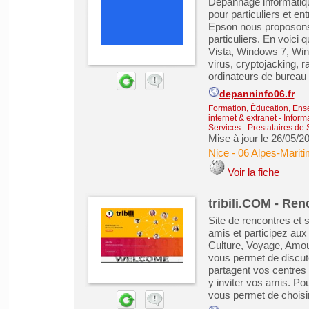
Dépannage informatiqu
pour particuliers et e
Epson nous proposons 
particuliers. En voic
Vista, Windows 7, Wi
virus, cryptojacking, 
ordinateurs de bureau e
depanninfo06.fr
Formation, Éducation, Ens
internet & extranet
-
Inform
Services - Prestataires de 
Mise à jour le 26/05/2
Nice
-
06 Alpes-Marit
Voir la fiche
tribili.COM - Ren
Site de rencontres et 
amis et participez aux
Culture, Voyage, Amour 
vous permet de discut
partagent vos centres
y inviter vos amis. Po
vous permet de choisir 