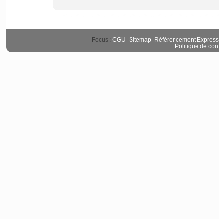
Focus :
CGU
-
Sitemap
-
Référencement Express
Politique de conf