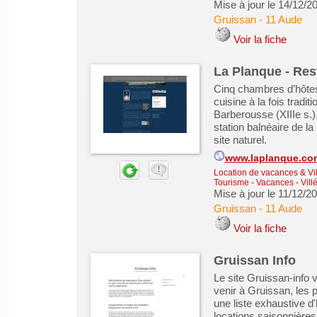
Mise à jour le 14/12/2
Gruissan
-
11 Aude
Voir la fiche
La Planque - Res
Cinq chambres d’hôtes c
cuisine à la fois tradit
Barberousse (XIIIe s.),
station balnéaire de l
site naturel.
www.laplanque.co
Location de vacances & Vil
Tourisme - Vacances - Vill
Mise à jour le 11/12/2
Gruissan
-
11 Aude
Voir la fiche
Gruissan Info
Le site Gruissan-info 
venir à Gruissan, les p
une liste exhaustive d
locations saisonnières