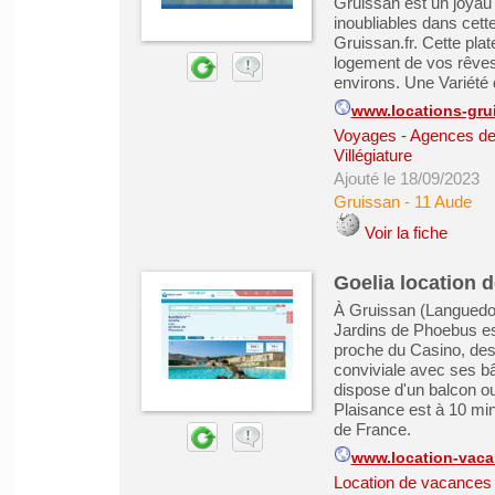
Gruissan est un joyau 
inoubliables dans cett
Gruissan.fr. Cette plat
logement de vos rêves
environs. Une Variété d
www.locations-grui
Voyages - Agences de
Villégiature
Ajouté le 18/09/2023
Gruissan
-
11 Aude
Voir la fiche
Goelia location 
À Gruissan (Languedoc
Jardins de Phoebus es
proche du Casino, des
conviviale avec ses bât
dispose d'un balcon ou
Plaisance est à 10 min
de France.
www.location-vaca
Location de vacances &