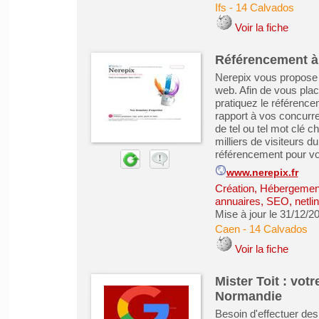
Ifs
-
14 Calvados
Voir la fiche
Référencement à
Nerepix vous propose e
web. Afin de vous pla
pratiquez le référence
rapport à vos concurre
de tel ou tel mot clé c
milliers de visiteurs d
référencement pour votr
www.nerepix.fr
Création, Hébergement 
annuaires, SEO, netlin
Mise à jour le 31/12/2
Caen
-
14 Calvados
Voir la fiche
Mister Toit : vot
Normandie
Besoin d'effectuer des