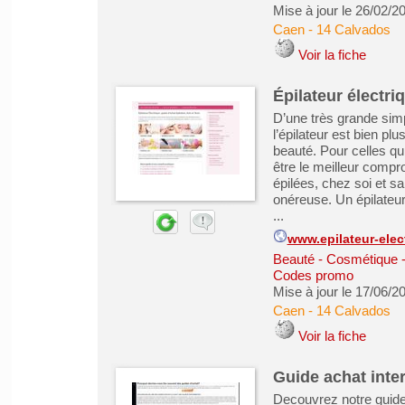
Mise à jour le 26/02/2
Caen
-
14 Calvados
Voir la fiche
Épilateur électri
D’une très grande simpl
l’épilateur est bien pl
beauté. Pour celles qui
être le meilleur comp
épilées, chez soi et s
onéreuse. Un épilateur
...
www.epilateur-elect
Beauté - Cosmétique -
Codes promo
Mise à jour le 17/06/2
Caen
-
14 Calvados
Voir la fiche
Guide achat inte
Decouvrez notre guide 