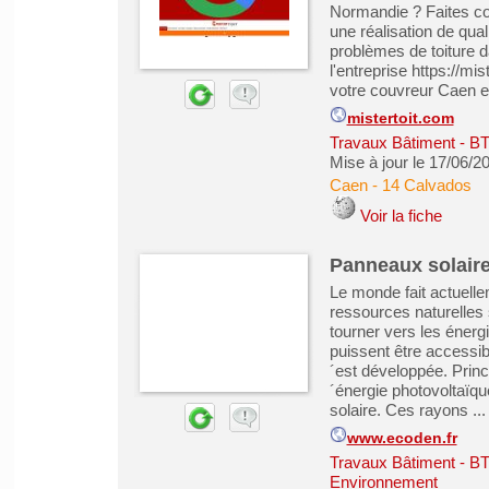
Normandie ? Faites co
une réalisation de qual
problèmes de toiture 
l'entreprise https://mi
votre couvreur Caen es
mistertoit.com
Travaux Bâtiment - B
Mise à jour le 17/06/2
Caen
-
14 Calvados
Voir la fiche
Panneaux solaire
Le monde fait actuelle
ressources naturelles s
tourner vers les énergi
puissent être accessib
´est développée. Prin
´énergie photovoltaïq
solaire. Ces rayons ...
www.ecoden.fr
Travaux Bâtiment - B
Environnement