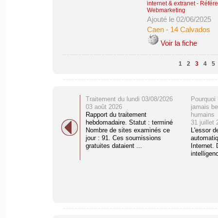
internet & extranet
-
Référe
Webmarketing
Ajouté le 02/06/2025
Caen
-
14 Calvados
Voir la fiche
1
2
3
4
5
Traitement du lundi 03/08/2026
Pourquoi 
03 août 2026
jamais be
Rapport du traitement
humains
hebdomadaire. Statut : terminé
31 juillet
Nombre de sites examinés ce
L'essor d
jour : 91. Ces soumissions
automati
gratuites dataient ...
Internet. 
intelligenc