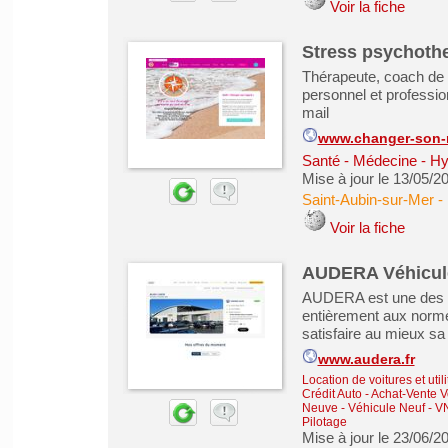
Voir la fiche
Stress psychoth
Thérapeute, coach de
personnel et professio
mail
www.changer-son-r
Santé - Médecine - Hy
Mise à jour le 13/05/2
Saint-Aubin-sur-Mer
-
Voir la fiche
AUDERA Véhicule
AUDERA est une des p
entièrement aux norm
satisfaire au mieux sa 
www.audera.fr
Location de voitures et utili
Crédit Auto
-
Achat-Vente V
Neuve - Véhicule Neuf - V
Pilotage
Mise à jour le 23/06/2