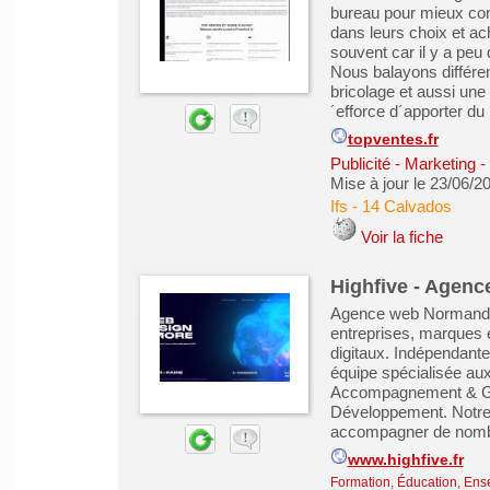
bureau pour mieux cons
dans leurs choix et ac
souvent car il y a peu 
Nous balayons différen
bricolage et aussi une
´efforce d´apporter du
topventes.fr
Publicité - Marketing
Mise à jour le 23/06/2
Ifs
-
14 Calvados
Voir la fiche
Highfive - Agenc
Agence web Normande
entreprises, marques et
digitaux. Indépendante
équipe spécialisée au
Accompagnement & Ges
Développement. Notre 
accompagner de nombre
www.highfive.fr
Formation, Éducation, Ens