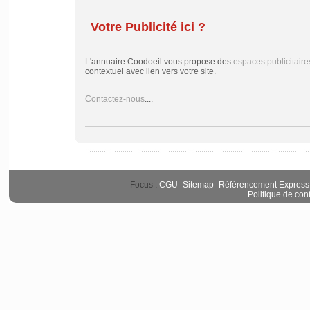
Votre Publicité ici ?
L'annuaire Coodoeil vous propose des
espaces publicitaire
contextuel avec lien vers votre site.
Contactez-nous
....
Focus :
CGU
-
Sitemap
-
Référencement Express
Politique de conf